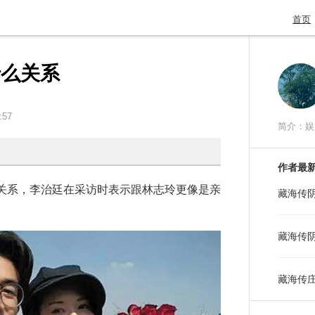
首页
什么关系
:57
简介：娱
作者最
系，李治廷在采访时表示跟林志玲更像是亲
藏海传
藏海传
藏海传