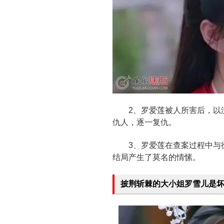
2、罗爱莲被人所害后，以沈
仇人，逐一复仇。
3、罗爱莲在查案过程中与徐
结局产生了莫名的情愫。
披荆斩棘的大小姐罗雪儿是