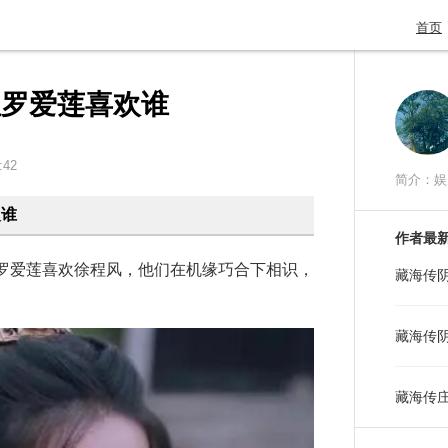
首页
姐罗爱莲喜欢谁
:42
简介：娱
欢谁
作者最
爱莲喜欢徐程风，他们在机缘巧合下相识，
藏海传
。
藏海传
藏海传