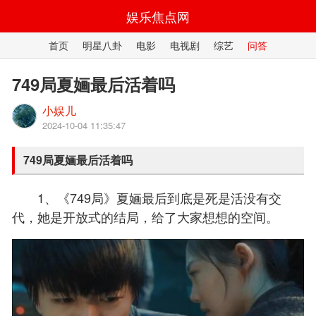
娱乐焦点网
首页
明星八卦
电影
电视剧
综艺
问答
749局夏婳最后活着吗
小娱儿
2024-10-04 11:35:47
749局夏婳最后活着吗
1、《749局》夏婳最后到底是死是活没有交
代，她是开放式的结局，给了大家想想的空间。