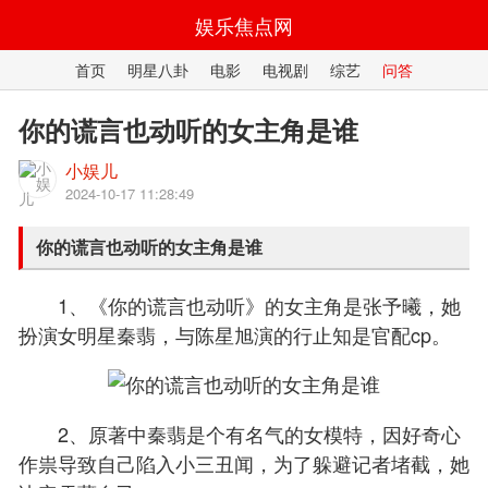
娱乐焦点网
首页
明星八卦
电影
电视剧
综艺
问答
你的谎言也动听的女主角是谁
小娱儿
2024-10-17 11:28:49
你的谎言也动听的女主角是谁
1、《你的谎言也动听》的女主角是张予曦，她
扮演女明星秦翡，与陈星旭演的行止知是官配cp。
2、原著中秦翡是个有名气的女模特，因好奇心
作祟导致自己陷入小三丑闻，为了躲避记者堵截，她