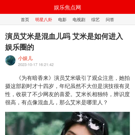
娱乐焦点网
首页
明星八卦
电影
电视剧
综艺
问答
演员艾米是混血儿吗 艾米是如何进入
娱乐圈的
小娱儿
2023-10-17 16:21:42
《为有暗香来》演员艾米吸引了观众注意，她拍
摄这部剧时才十四岁，年纪虽然不大但是演技很有灵
性，收获了不少网友的喜爱。艾米长相独特，辨识度
很高，有点像混血儿，那么艾米是哪里人？