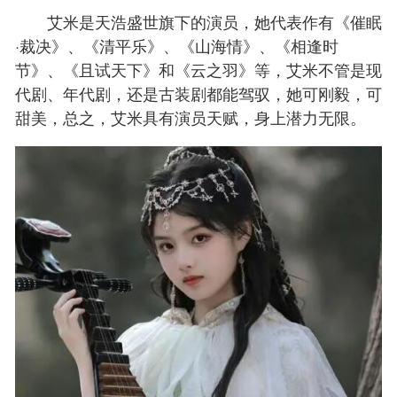
艾米是天浩盛世旗下的演员，她代表作有《催眠
·裁决》、《清平乐》、《山海情》、《相逢时
节》、《且试天下》和《云之羽》等，艾米不管是现
代剧、年代剧，还是古装剧都能驾驭，她可刚毅，可
甜美，总之，艾米具有演员天赋，身上潜力无限。