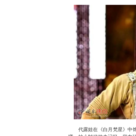
代露娃在《白月梵星》中饰