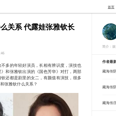
首页
么关系 代露娃张雅钦长
简介：娱
:46
作者最
不多的年轻好演员，长相有辨识度，演技也
藏海传
星》和张雅钦出演的《国色芳华》对打，两部
雅钦还都是剧里的女二，有颜值有演技，很多
娃和张雅钦什么关系？
藏海传
藏海传