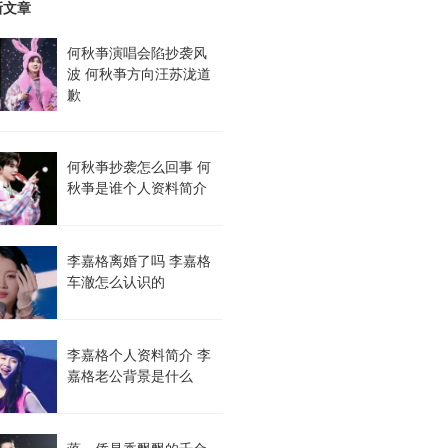
新文章
何秋亊演唱会陷抄袭风
波 何秋亊方向汪苏泷道
歉
何秋亊抄袭怎么回事 何
秋亊是谁个人资料简介
李嘉格离婚了吗 李嘉格
车澈怎么认识的
李嘉格个人资料简介 李
嘉格老公背景是什么