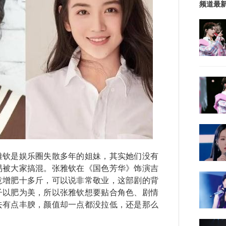
频道最
钦是娱乐圈失散多年的姐妹，其实她们没有
易被大家搞混。张雅钦在《国色芳华》饰演吉
意增肥十多斤，可以说非常敬业，这部剧的背
子以肥为美，所以张雅钦想要贴合角色、剧情
去有点丰腴，颜值却一点都没拉低，还是那么