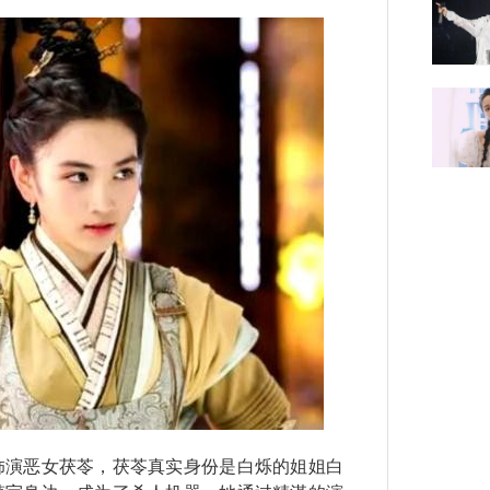
演恶女茯苓，茯苓真实身份是白烁的姐姐白