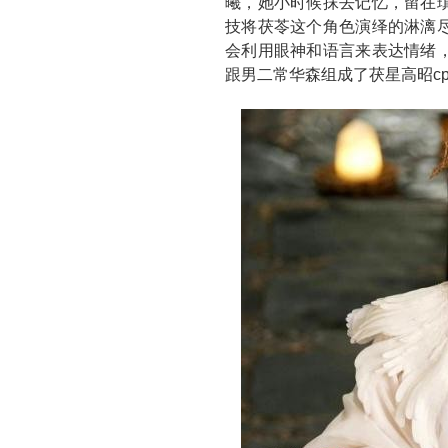
曦，她小时候抹去记忆，留在
技将茯苓这个角色演绎的淋漓
会利用眼神和语言来表达情绪
跟男二常华森组成了茯星高昭c