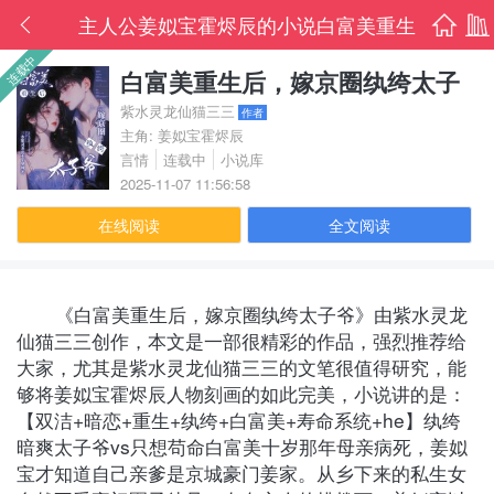
主人公姜姒宝霍烬辰的小说白富美重生
首页
书架
连载中
后，嫁京圈纨绔太子爷全文免费阅读
白富美重生后，嫁京圈纨绔太子
爷
紫水灵龙仙猫三三
作者
主角: 姜姒宝霍烬辰
言情
连载中
小说库
2025-11-07 11:56:58
在线阅读
全文阅读
《白富美重生后，嫁京圈纨绔太子爷》由紫水灵龙
仙猫三三创作，本文是一部很精彩的作品，强烈推荐给
大家，尤其是紫水灵龙仙猫三三的文笔很值得研究，能
够将姜姒宝霍烬辰人物刻画的如此完美，小说讲的是：
【双洁+暗恋+重生+纨绔+白富美+寿命系统+he】纨绔
暗爽太子爷vs只想苟命白富美十岁那年母亲病死，姜姒
宝才知道自己亲爹是京城豪门姜家。从乡下来的私生女