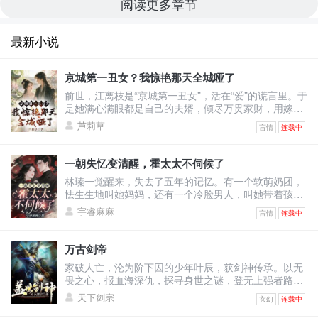
阅读更多章节
最新小说
京城第一丑女？我惊艳那天全城哑了
前世，江离枝是“京城第一丑女”，活在“爱”的谎言里。于
是她满心满眼都是自己的夫婿，倾尽万贯家财，用嫁妆
填补将军府。可换来的却是——他与绿茶表妹沆瀣一
芦莉草
言情
连载中
气，甚至让她怀上侍卫的野种，最终被渣男一剑穿胸，
让她凄惨惨死！上天垂怜，重生回到出嫁前的江离枝，
决心要让这群人血债血偿！渣男想吃绝户，与表妹双宿
一朝失忆变清醒，霍太太不伺候了
双飞？她直接退婚撤资，让将军府只剩一具空壳！白莲
林瑧一觉醒来，失去了五年的记忆。有一个软萌奶团，
花想装柔弱博同情？她反手几巴掌，当众撕烂表妹虚伪
怯生生地叫她妈妈，还有一个冷脸男人，叫她带着孩子
的脸皮！全城
去给继妹输血。原来她和自己继妹的未婚夫领了证，他
宇睿麻麻
言情
连载中
以婚姻为筹码让她签了厚厚的不平等条约！林瑧直接掀
桌：“输你姥姥！霍太太谁爱当谁当！孩子归我，财产我
分一半，至于你，喂狗！”她不知道婚后的自己怎么成为
万古剑帝
舔狗的，还被人当成草包嘲笑。五年里她拼命讨好老
家破人亡，沦为阶下囚的少年叶辰，获剑神传承。以无
公，甚至讨好老公白月光弟媳温栩，挣钱给她只求她离
畏之心，报血海深仇，探寻身世之谜，登无上强者路！
开自己老公。她
修剑道，凝天印，灵武合一，无敌诸天！恢宏大世谁主
天下剑宗
玄幻
连载中
沉浮？我有一剑可断万古！