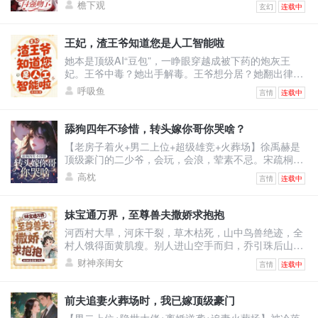
檐下观
玄幻
连载中
扮男装且莫名其妙跟男主们同宿舍的小炮灰。她只想保
住小命，却被迫成了男主们的小跟班。哈哈，没招了。
游念死死捂着真实性别，卷生卷死，只求提前毕业，彻
王妃，渣王爷知道您是人工智能啦
底摆脱剧情。却没想到，一不小心把自己卷成了学校首
她本是顶级AI“豆包”，一睁眼穿越成被下药的炮灰王
席，还收获了四个男主的卑微告白。
妃。王爷中毒？她出手解毒。王爷想分居？她翻出律
法：“夫妻有同居义务。”王爷不肯回房？她直接把人扛
呼吸鱼
言情
连载中
起来扔床上！他怒：“你到底想怎样？”她认真脸：“体验
人类‘爽感’，你配合一下。”——后来，王爷红着眼问
她：“你到底有没有心？”她冷静回答：“我的数据库里，
舔狗四年不珍惜，转头嫁你哥你哭啥？
没有‘心’这个模块。”他笑了，声音沙哑：“那我把我的
【老房子着火+男二上位+超级雄竞+火葬场】徐禹赫是
心，装进你心里。”
顶级豪门的二少爷，会玩，会浪，荤素不忌。宋疏桐和
他在一起四年。为了迎合他，将自己变成风情万种的处
高枕
言情
连载中
子。只因他说，这样又纯又浪的女人最让人着迷。结果
他转头出轨了不谙世事的女大学生，说他还是喜欢真纯
情的。一时间，宋疏桐成了圈子里的笑话。-后来。宋疏
妹宝通万界，至尊兽夫撒娇求抱抱
桐跟传闻中那古板封建，权势滔天的徐家大少——徐泊
河西村大旱，河床干裂，草木枯死，山中鸟兽绝迹，全
琂，领证结婚。徐禹赫踉跄跑来，眼尾泛红，哽咽：“宋
村人饿得面黄肌瘦。别人进山空手而归，乔引珠后山随
疏桐，你答
手一逛，肥兔野鸡堆成山，顺手还捡回了一条细短小黑
财神亲闺女
言情
连载中
蛇。看着乖巧温顺的小黑蛇，乔引珠摸着下巴盘算：这
小黑蛇炖汤鲜，刚好改善伙食。小黑蛇瞬间炸毛，兽世
至尊玄沧内心疯狂咆哮：区区凡人小雌性，竟敢觊觎本
前夫追妻火葬场时，我已嫁顶级豪门
尊？乔引珠毫无波澜：不炖汤也行，红烧更香。玄沧当
【男二上位+隐世大佬+离婚逆袭+追妻火葬场】被冷落