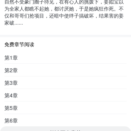
自然不受豪门圈子待见，在有心人的挑拨下，姜姒宝以
为全家人都瞧不起她，都讨厌她，于是她疯狂作死。不
仅和哥哥们抢项目，还暗中使绊子搞破坏，结果害的姜
家破......
免费章节阅读
第1章
第2章
第3章
第4章
第5章
第6章