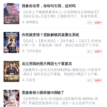
我拿你当哥，你却勾引我，这对吗
【全身上下嘴最硬爹系年上×古灵精怪自立美艳妹宝】
【细水长流+又甜又爽】江璃歌穿书了。穿成书里男主
的恶毒前女友，死得很惨的恶毒女配。男主季司夜是顶
财咪暖金
言情
连载中
级豪门继承人，遭仇家暗算坠海失忆，被江父救下。江
父离世后，原主倚着救命之恩强行逼婚，谁料婚礼当
日，季家人携他青梅竹马的正牌未婚妻，也就是书中真
作死就变强？贷款解锁武道重生系统
女主赶来。记忆虽未恢复，可刻入骨髓的本能却让他喊
【高武】+【重生系统】+【快节奏】+【逼王】武考倒
出一声缱绻的：“浅浅......”原主当即崩溃冲上天台，要自
计时一天。穷鬼沈易一咬牙，把自己脱光贷了十万块激
杀。江
活系统。系统奖励：止疼片一枚。沈易：？？？下一
飞升应届生
奇幻
连载中
秒，他被同学富二代撞飞。【叮！宿主已死亡！】【恭
喜宿主触发武道重生系统，全属性+10！】看着面板的
沈易心中狂喜：“死一次，顶苦修三年？！”为了考上武
岳父用我的照片网恋七个富婆后
校，他站上百米高楼，纵身一跃！摔成烂泥，属性暴
【魅魔男主+多女主比拼强制喂饭+暧昧拉扯+中医高手
涨！嗑药暴毙，解锁特殊词条！夜半，杀手悄悄潜入房
+重生】温时言岳父不要脸。用他照片网恋了七个暴脾
间。沈易两眼放
气的大富婆，连累温时言被打断右手，断了中医生涯。
王富贵
奇幻
连载中
重活一世，温时言立誓保护右手，救死扶伤，不违师
训，打倒富婆。然而，当将他逐出师门的师伯上门为难
时。温时言还没反应，跟他作对的富婆们不乐意了。纷
贵族兽校小跟班被f4强吻了
纷砸钱给他砸资源，牵人脉。凭什么说温大夫不行！他
【女扮男装+全洁+全员疯批+雄竞修罗场+精神体+穿
是最强的！医术也是！一开始人们嗤之以鼻。后开整个
书】穿越进贵族兽校小说，游念一点儿也笑不出来。因
医学界都被他的医
为女主是假白莲真黑心，F4男主们都是疯批，而她是女