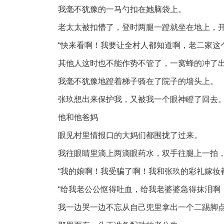
我毫不犹豫的一马勺扣在她脑袋上。
老太太被扣懵了，登时两腿一蹬就坐在地上，
“快来看啊！我要让全村人都知道啊，老二家这
其他人这时也不能作势不管了，一窝蜂的冲了
我毫不犹豫地蹬着梯子骑在了院子的墙头上。
张玖想出来保护我，又被我一个眼神瞪了回去
他和他爸妈
眼见村里情报口的大妈们都围拢了过来。
我往眼睛里滴上两滴眼药水，双手往腿上一拍
“我的娘啊！我受骗了啊！我和张玖的彩礼嫁妆
“给我老公公怄得吐血，给我老婆婆急得抹泪啊
我一边哭一边不忘从自己兜里拿出一个二踢脚