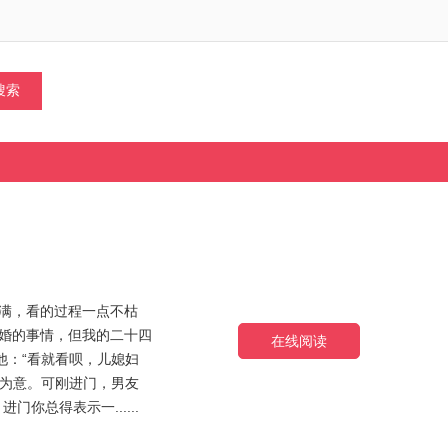
满，看的过程一点不枯
婚的事情，但我的二十四
在线阅读
他：“看就看呗，儿媳妇
以为意。可刚进门，男友
总得表示一......