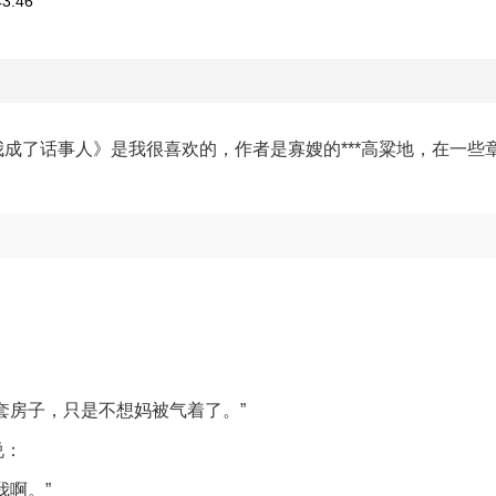
43:46
成了话事人》是我很喜欢的，作者是寡嫂的***高粱地，在一些
套房子，只是不想妈被气着了。”
说：
我啊。”