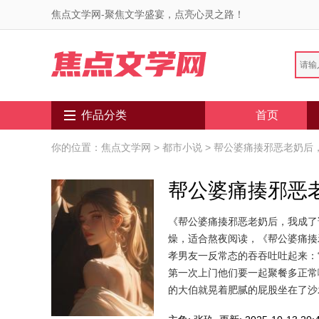
焦点文学网-聚焦文学盛宴，点亮心灵之路！
作品分类
首页
你的位置：
焦点文学网
>
都市小说
> 帮公婆痛揍邪恶老奶后，
帮公婆痛揍邪恶
《帮公婆痛揍邪恶老奶后，我成了
燥，适合熬夜阅读，《帮公婆痛揍
孝男友一反常态的吞吞吐吐起来：
第一次上门他们要一起聚餐多正常
的大伯就晃着肥腻的屁股坐在了沙发