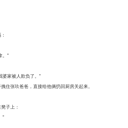
嗝：
。”
我婆家被人欺负了。”
手拽住张玖爸爸，直接给他俩扔回厨房关起来。
在凳子上：
”