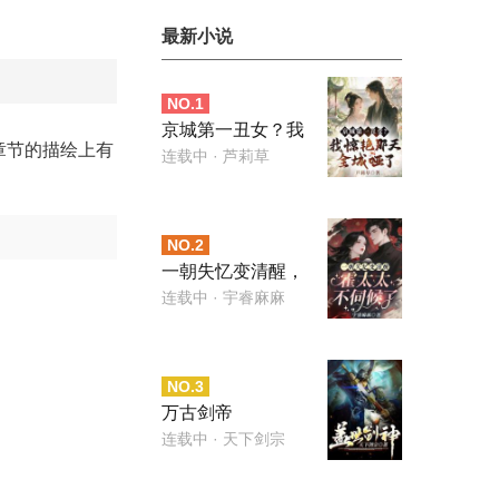
最新小说
NO.
1
京城第一丑女？我
章节的描绘上有
惊艳那天全城哑了
连载中
· 芦莉草
NO.
2
一朝失忆变清醒，
霍太太不伺候了
连载中
· 宇睿麻麻
NO.
3
万古剑帝
连载中
· 天下剑宗