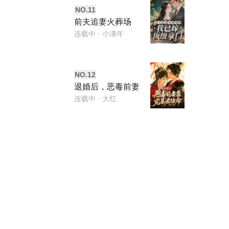
NO.
11
前夫追妻火葬场
时，我已嫁顶级豪
连载中
· 小满年
门
NO.
12
退婚后，恶毒前妻
靠宠暴君续命
连载中
· 大红