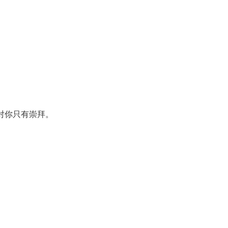
对你只有崇拜。