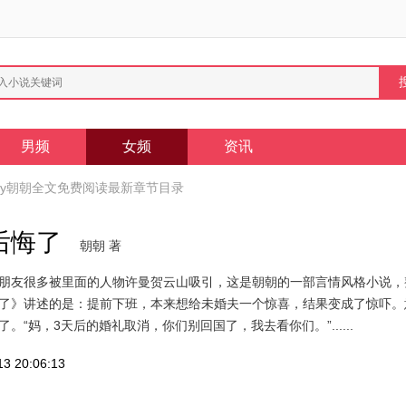
男频
女频
资讯
by朝朝全文免费阅读最新章节目录
后悔了
朝朝 著
朋友很多被里面的人物许曼贺云山吸引，这是朝朝的一部言情风格小说，
了》讲述的是：提前下班，本来想给未婚夫一个惊喜，结果变成了惊吓。
“妈，3天后的婚礼取消，你们别回国了，我去看你们。”......
3 20:06:13