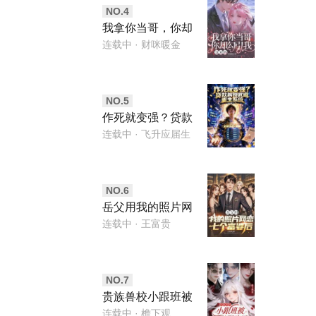
NO.
4
我拿你当哥，你却
勾引我，这对吗
连载中
· 财咪暖金
NO.
5
作死就变强？贷款
解锁武道重生系统
连载中
· 飞升应届生
NO.
6
岳父用我的照片网
恋七个富婆后
连载中
· 王富贵
NO.
7
贵族兽校小跟班被
f4强吻了
连载中
· 檐下观