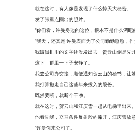
就在这时，有人像是发现了什么惊天大秘密。
发了张重点圈出的照片。
“你们看，许曼身边的这位，根本不是什么酒吧
“我天，还真是!许曼表面为了公司勤勤恳恳，作
我编辑框里的文字还没发出去，贺云山倒是先开
这下，群里一下子安静了。
我去公司办交接，顺便通知贺云山的秘书，让
我打算撤走自己这些年来投入的股份。
既然要断，就断个干净。
就在这时，贺云山和江庆雪一起从电梯里出来
他看见我，立马条件反射般的撇开，江庆雪故
“许曼你来公司了。