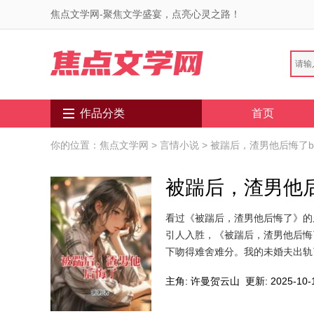
焦点文学网-聚焦文学盛宴，点亮心灵之路！
作品分类
首页
你的位置：
焦点文学网
>
言情小说
> 被踹后，渣男他后悔了
被踹后，渣男他
看过《被踹后，渣男他后悔了》的
引人入胜，《被踹后，渣男他后悔
下吻得难舍难分。我的未婚夫出轨了。
主角: 许曼贺云山
更新: 2025-10-1