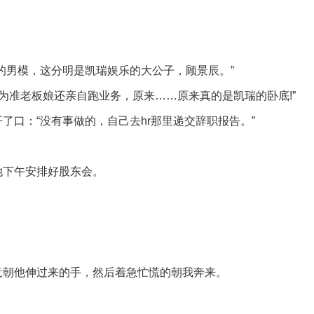
的男模，这分明是凯瑞娱乐的大公子，顾景辰。”
为准老板娘还亲自跑业务，原来……原来真的是凯瑞的卧底!”
了口：“没有事做的，自己去hr那里递交辞职报告。”
她下午安排好股东会。
。
意朝他伸过来的手，然后着急忙慌的朝我奔来。