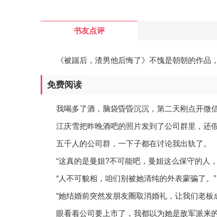
书友点评
《被踹后，渣男他后悔了》不愧是朝朝的作品
免费阅读
我喝多了酒，脑袋昏昏沉沉，第二天刚点开微
江庆雪把昨晚酒吧的照片发到了公司群里，还
五千人的公司群，一下子都在讨论我出轨了。
“这真的是曼姐?不可能吧，曼姐这么保守的人，
“人不可貌相，咱们别被她清纯的外表蒙骗了。”
“她结婚前突然发朋友圈取消婚礼，让我们老板
眼看着公司要上市了，我都以为她是敌军派来的