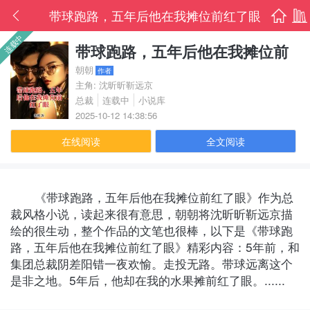
带球跑路，五年后他在我摊位前红了眼
首页
书架
连载中
沈昕昕靳远京txt小说免费阅读【无广
带球跑路，五年后他在我摊位前
红了眼
朝朝
作者
告】
主角: 沈昕昕靳远京
总裁
连载中
小说库
2025-10-12 14:38:56
在线阅读
全文阅读
《带球跑路，五年后他在我摊位前红了眼》作为总
裁风格小说，读起来很有意思，朝朝将沈昕昕靳远京描
绘的很生动，整个作品的文笔也很棒，以下是《带球跑
路，五年后他在我摊位前红了眼》精彩内容：5年前，和
集团总裁阴差阳错一夜欢愉。走投无路。带球远离这个
是非之地。5年后，他却在我的水果摊前红了眼。......