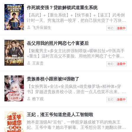
父离世后，原主倚着救命之恩强行逼婚，谁料婚礼当
日，季家人携他青梅竹马的正牌未婚妻，也就是书中真
作死就变强？贷款解锁武道重生系统
女主赶来。记忆虽未恢复，可刻入骨髓的本能却让他喊
【高武】+【重生系统】+【快节奏】+【逼王】武考倒
出一声缱绻的：“浅浅......”原主当即崩溃冲上天台，要自
计时一天。穷鬼沈易一咬牙，把自己脱光贷了十万块激
杀。江
活系统。系统奖励：止疼片一枚。沈易：？？？下一
飞升应届生
奇幻
连载中
秒，他被同学富二代撞飞。【叮！宿主已死亡！】【恭
喜宿主触发武道重生系统，全属性+10！】看着面板的
沈易心中狂喜：“死一次，顶苦修三年？！”为了考上武
岳父用我的照片网恋七个富婆后
校，他站上百米高楼，纵身一跃！摔成烂泥，属性暴
【魅魔男主+多女主比拼强制喂饭+暧昧拉扯+中医高手
涨！嗑药暴毙，解锁特殊词条！夜半，杀手悄悄潜入房
+重生】温时言岳父不要脸。用他照片网恋了七个暴脾
间。沈易两眼放
气的大富婆，连累温时言被打断右手，断了中医生涯。
王富贵
奇幻
连载中
重活一世，温时言立誓保护右手，救死扶伤，不违师
训，打倒富婆。然而，当将他逐出师门的师伯上门为难
时。温时言还没反应，跟他作对的富婆们不乐意了。纷
贵族兽校小跟班被f4强吻了
纷砸钱给他砸资源，牵人脉。凭什么说温大夫不行！他
【女扮男装+全洁+全员疯批+雄竞修罗场+精神体+穿
是最强的！医术也是！一开始人们嗤之以鼻。后开整个
书】穿越进贵族兽校小说，游念一点儿也笑不出来。因
医学界都被他的医
为女主是假白莲真黑心，F4男主们都是疯批，而她是女
檐下观
玄幻
连载中
扮男装且莫名其妙跟男主们同宿舍的小炮灰。她只想保
住小命，却被迫成了男主们的小跟班。哈哈，没招了。
游念死死捂着真实性别，卷生卷死，只求提前毕业，彻
王妃，渣王爷知道您是人工智能啦
底摆脱剧情。却没想到，一不小心把自己卷成了学校首
她本是顶级AI“豆包”，一睁眼穿越成被下药的炮灰王
席，还收获了四个男主的卑微告白。
妃。王爷中毒？她出手解毒。王爷想分居？她翻出律