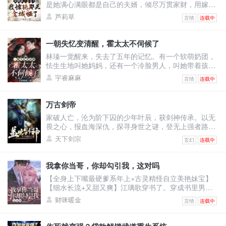
是她满心满眼都是自己的夫婿，倾尽万贯家财，用嫁妆
填补将军府。可换来的却是——他与绿茶表妹沆瀣一
芦莉草
言情
连载中
气，甚至让她怀上侍卫的野种，最终被渣男一剑穿胸，
让她凄惨惨死！上天垂怜，重生回到出嫁前的江离枝，
决心要让这群人血债血偿！渣男想吃绝户，与表妹双宿
一朝失忆变清醒，霍太太不伺候了
双飞？她直接退婚撤资，让将军府只剩一具空壳！白莲
林瑧一觉醒来，失去了五年的记忆。有一个软萌奶团，
花想装柔弱博同情？她反手几巴掌，当众撕烂表妹虚伪
怯生生地叫她妈妈，还有一个冷脸男人，叫她带着孩子
的脸皮！全城
去给继妹输血。原来她和自己继妹的未婚夫领了证，他
宇睿麻麻
言情
连载中
以婚姻为筹码让她签了厚厚的不平等条约！林瑧直接掀
桌：“输你姥姥！霍太太谁爱当谁当！孩子归我，财产我
分一半，至于你，喂狗！”她不知道婚后的自己怎么成为
万古剑帝
舔狗的，还被人当成草包嘲笑。五年里她拼命讨好老
家破人亡，沦为阶下囚的少年叶辰，获剑神传承。以无
公，甚至讨好老公白月光弟媳温栩，挣钱给她只求她离
畏之心，报血海深仇，探寻身世之谜，登无上强者路！
开自己老公。她
修剑道，凝天印，灵武合一，无敌诸天！恢宏大世谁主
天下剑宗
玄幻
连载中
沉浮？我有一剑可断万古！
我拿你当哥，你却勾引我，这对吗
【全身上下嘴最硬爹系年上×古灵精怪自立美艳妹宝】
【细水长流+又甜又爽】江璃歌穿书了。穿成书里男主
的恶毒前女友，死得很惨的恶毒女配。男主季司夜是顶
财咪暖金
言情
连载中
级豪门继承人，遭仇家暗算坠海失忆，被江父救下。江
父离世后，原主倚着救命之恩强行逼婚，谁料婚礼当
日，季家人携他青梅竹马的正牌未婚妻，也就是书中真