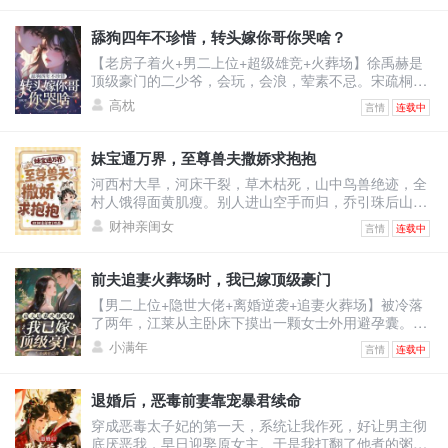
人类‘爽感’，你配合一下。”——后来，王爷红着眼问
她：“你到底有没有心？”她冷静回答：“我的数据库里，
舔狗四年不珍惜，转头嫁你哥你哭啥？
没有‘心’这个模块。”他笑了，声音沙哑：“那我把我的
【老房子着火+男二上位+超级雄竞+火葬场】徐禹赫是
心，装进你心里。”
顶级豪门的二少爷，会玩，会浪，荤素不忌。宋疏桐和
他在一起四年。为了迎合他，将自己变成风情万种的处
高枕
言情
连载中
子。只因他说，这样又纯又浪的女人最让人着迷。结果
他转头出轨了不谙世事的女大学生，说他还是喜欢真纯
情的。一时间，宋疏桐成了圈子里的笑话。-后来。宋疏
妹宝通万界，至尊兽夫撒娇求抱抱
桐跟传闻中那古板封建，权势滔天的徐家大少——徐泊
河西村大旱，河床干裂，草木枯死，山中鸟兽绝迹，全
琂，领证结婚。徐禹赫踉跄跑来，眼尾泛红，哽咽：“宋
村人饿得面黄肌瘦。别人进山空手而归，乔引珠后山随
疏桐，你答
手一逛，肥兔野鸡堆成山，顺手还捡回了一条细短小黑
财神亲闺女
言情
连载中
蛇。看着乖巧温顺的小黑蛇，乔引珠摸着下巴盘算：这
小黑蛇炖汤鲜，刚好改善伙食。小黑蛇瞬间炸毛，兽世
至尊玄沧内心疯狂咆哮：区区凡人小雌性，竟敢觊觎本
前夫追妻火葬场时，我已嫁顶级豪门
尊？乔引珠毫无波澜：不炖汤也行，红烧更香。玄沧当
【男二上位+隐世大佬+离婚逆袭+追妻火葬场】被冷落
场认怂：别吃我！我能呼风唤雨，解你们全村大旱！更
了两年，江莱从主卧床下摸出一颗女士外用避孕囊。那
离谱的是，她路边
一刻她才明白，她不是贺谨予的妻子，而是他和沈汐月
小满年
言情
连载中
之间的第三者。叔叔病重，她只求一颗药。他说好，然
后丢给秘书。秘书给了江莱一颗假药。生死攸关之际，
病房迎来一位不速之客。男人外貌优越，贵气逼人，自
退婚后，恶毒前妻靠宠暴君续命
称是她哥的朋友。可她哥的朋友，她全都认识，除了
穿成恶毒太子妃的第一天，系统让我作死，好让男主彻
他。他陪她去找药，让她不再低眉求人。台风夜整栋楼
底厌恶我，早日迎娶原女主。于是我打翻了他煮的粥，
都在淹水，他把她