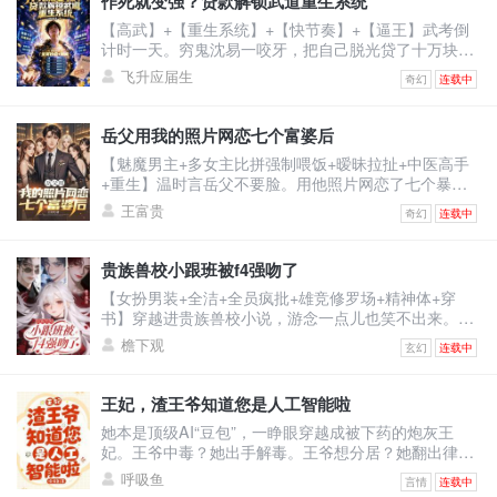
作死就变强？贷款解锁武道重生系统
女主赶来。记忆虽未恢复，可刻入骨髓的本能却让他喊
【高武】+【重生系统】+【快节奏】+【逼王】武考倒
出一声缱绻的：“浅浅......”原主当即崩溃冲上天台，要自
计时一天。穷鬼沈易一咬牙，把自己脱光贷了十万块激
杀。江
活系统。系统奖励：止疼片一枚。沈易：？？？下一
飞升应届生
奇幻
连载中
秒，他被同学富二代撞飞。【叮！宿主已死亡！】【恭
喜宿主触发武道重生系统，全属性+10！】看着面板的
沈易心中狂喜：“死一次，顶苦修三年？！”为了考上武
岳父用我的照片网恋七个富婆后
校，他站上百米高楼，纵身一跃！摔成烂泥，属性暴
【魅魔男主+多女主比拼强制喂饭+暧昧拉扯+中医高手
涨！嗑药暴毙，解锁特殊词条！夜半，杀手悄悄潜入房
+重生】温时言岳父不要脸。用他照片网恋了七个暴脾
间。沈易两眼放
气的大富婆，连累温时言被打断右手，断了中医生涯。
王富贵
奇幻
连载中
重活一世，温时言立誓保护右手，救死扶伤，不违师
训，打倒富婆。然而，当将他逐出师门的师伯上门为难
时。温时言还没反应，跟他作对的富婆们不乐意了。纷
贵族兽校小跟班被f4强吻了
纷砸钱给他砸资源，牵人脉。凭什么说温大夫不行！他
【女扮男装+全洁+全员疯批+雄竞修罗场+精神体+穿
是最强的！医术也是！一开始人们嗤之以鼻。后开整个
书】穿越进贵族兽校小说，游念一点儿也笑不出来。因
医学界都被他的医
为女主是假白莲真黑心，F4男主们都是疯批，而她是女
檐下观
玄幻
连载中
扮男装且莫名其妙跟男主们同宿舍的小炮灰。她只想保
住小命，却被迫成了男主们的小跟班。哈哈，没招了。
游念死死捂着真实性别，卷生卷死，只求提前毕业，彻
王妃，渣王爷知道您是人工智能啦
底摆脱剧情。却没想到，一不小心把自己卷成了学校首
她本是顶级AI“豆包”，一睁眼穿越成被下药的炮灰王
席，还收获了四个男主的卑微告白。
妃。王爷中毒？她出手解毒。王爷想分居？她翻出律
法：“夫妻有同居义务。”王爷不肯回房？她直接把人扛
呼吸鱼
言情
连载中
起来扔床上！他怒：“你到底想怎样？”她认真脸：“体验