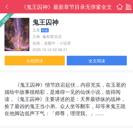
《鬼王囚神》最新章节目录无弹窗全文
首页
书架
连载中
免费阅读
鬼王囚神
玉茗
作者
主角: 羲和君沧溟
仙侠
连载中
小说库
2025-10-12 02:58:21
在线阅读
全文阅读
《鬼王囚神》情节跌宕起伏，内容充实，在玉茗的
描绘中故事很精彩，是难得一见的仙侠小说，值得阅
读，《鬼王囚神》主要讲述的是：天界最骄纵的战神，
捡了最凶的鬼王当小弟。众人坐等翻车，却等来鬼王跪
在他脚边低声下气：「师尊，理理我。」......