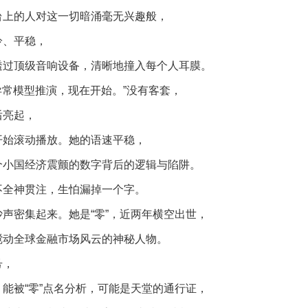
台上的人对这一切暗涌毫无兴趣般，
冷、平稳，
透过顶级音响设备，清晰地撞入每个人耳膜。
异常模型推演，现在开始。”没有客套，
后亮起，
开始滚动播放。她的语速平稳，
个小国经济震颤的数字背后的逻辑与陷阱。
不全神贯注，生怕漏掉一个字。
声密集起来。她是“零”，近两年横空出世，
搅动全球金融市场风云的神秘人物。
号，
能被“零”点名分析，可能是天堂的通行证，