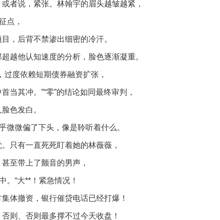
，或者说，紧张。林翰宇的眉头越皱越紧，
特征点，
项目，后背不禁渗出细密的冷汗。
那超越他认知速度的分析，脸色逐渐凝重。
，过度依赖短期债券融资扩张，
首当其冲。”“零”的结论如同最终审判，
人脸色发白。
似乎微微偏了下头，像是聆听着什么。
觉。只有一直死死盯着她的林薇薇，
、甚至带上了颤音的男声，
中。“大**！紧急情况！
方集体撤资，银行催贷电话已经打爆！
！否则、否则最多撑不过今天收盘！