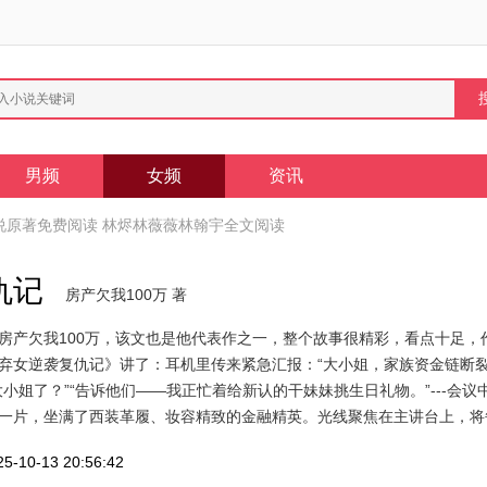
男频
女频
资讯
说原著免费阅读 林烬林薇薇林翰宇全文阅读
仇记
房产欠我100万 著
房产欠我100万，该文也是他代表作之一，整个故事很精彩，看点十足，
弃女逆袭复仇记》讲了：耳机里传来紧急汇报：“大小姐，家族资金链断裂
小姐了？”“告诉他们——我正忙着给新认的干妹妹挑生日礼物。”---会
片，坐满了西装革履、妆容精致的金融精英。光线聚焦在主讲台上，将每一寸金属
5-10-13 20:56:42