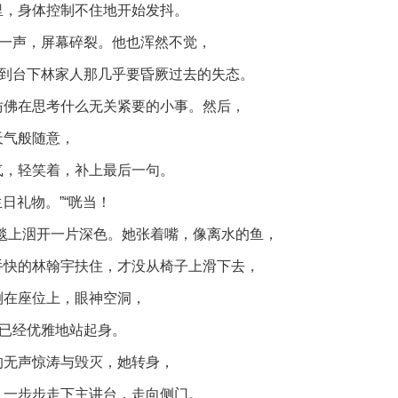
里，身体控制不住地开始发抖。
响一声，屏幕碎裂。他也浑然不觉，
看到台下林家人那几乎要昏厥过去的失态。
仿佛在思考什么无关紧要的小事。然后，
天气般随意，
气，轻笑着，补上最后一句。
日礼物。”“咣当！
毯上洇开一片深色。她张着嘴，像离水的鱼，
手快的林翰宇扶住，才没从椅子上滑下去，
倒在座位上，眼神空洞，
，已经优雅地站起身。
的无声惊涛与毁灭，她转身，
，一步步走下主讲台，走向侧门。