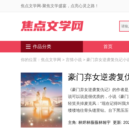
焦点文学网-聚焦文学盛宴，点亮心灵之路！
作品分类
首页
你的位置：
焦点文学网
>
言情小说
> 豪门弃女逆袭复仇记小
豪门弃女逆袭复
《豪门弃女逆袭复仇记》的作者是
说可以说是很优质的，小说《豪门
轻笑关掉麦克风：“现在记得叫我大
缕缕地往骨头缝里钻。台下黑压压一
主角: 林烬林薇薇林翰宇
更新: 202