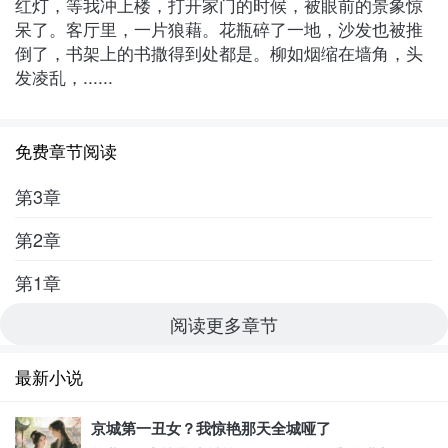
红灯，等我冲上楼，打开家门的时候，被眼前的景象惊
呆了。客厅里，一片狼藉。花瓶碎了一地，沙发也被推
倒了，书架上的书撒得到处都是。柳如烟缩在墙角，头
发凌乱，......
免费章节阅读
第3章
第2章
第1章
阅读更多章节
最新小说
京城第一丑女？我惊艳那天全城哑了