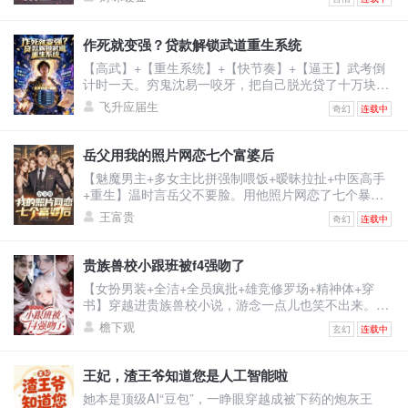
级豪门继承人，遭仇家暗算坠海失忆，被江父救下。江
父离世后，原主倚着救命之恩强行逼婚，谁料婚礼当
日，季家人携他青梅竹马的正牌未婚妻，也就是书中真
作死就变强？贷款解锁武道重生系统
女主赶来。记忆虽未恢复，可刻入骨髓的本能却让他喊
【高武】+【重生系统】+【快节奏】+【逼王】武考倒
出一声缱绻的：“浅浅......”原主当即崩溃冲上天台，要自
计时一天。穷鬼沈易一咬牙，把自己脱光贷了十万块激
杀。江
活系统。系统奖励：止疼片一枚。沈易：？？？下一
飞升应届生
奇幻
连载中
秒，他被同学富二代撞飞。【叮！宿主已死亡！】【恭
喜宿主触发武道重生系统，全属性+10！】看着面板的
沈易心中狂喜：“死一次，顶苦修三年？！”为了考上武
岳父用我的照片网恋七个富婆后
校，他站上百米高楼，纵身一跃！摔成烂泥，属性暴
【魅魔男主+多女主比拼强制喂饭+暧昧拉扯+中医高手
涨！嗑药暴毙，解锁特殊词条！夜半，杀手悄悄潜入房
+重生】温时言岳父不要脸。用他照片网恋了七个暴脾
间。沈易两眼放
气的大富婆，连累温时言被打断右手，断了中医生涯。
王富贵
奇幻
连载中
重活一世，温时言立誓保护右手，救死扶伤，不违师
训，打倒富婆。然而，当将他逐出师门的师伯上门为难
时。温时言还没反应，跟他作对的富婆们不乐意了。纷
贵族兽校小跟班被f4强吻了
纷砸钱给他砸资源，牵人脉。凭什么说温大夫不行！他
【女扮男装+全洁+全员疯批+雄竞修罗场+精神体+穿
是最强的！医术也是！一开始人们嗤之以鼻。后开整个
书】穿越进贵族兽校小说，游念一点儿也笑不出来。因
医学界都被他的医
为女主是假白莲真黑心，F4男主们都是疯批，而她是女
檐下观
玄幻
连载中
扮男装且莫名其妙跟男主们同宿舍的小炮灰。她只想保
住小命，却被迫成了男主们的小跟班。哈哈，没招了。
游念死死捂着真实性别，卷生卷死，只求提前毕业，彻
王妃，渣王爷知道您是人工智能啦
底摆脱剧情。却没想到，一不小心把自己卷成了学校首
她本是顶级AI“豆包”，一睁眼穿越成被下药的炮灰王
席，还收获了四个男主的卑微告白。