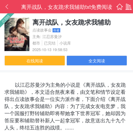
离开战队，女友跪求我辅助txt免费阅读
首页
书架
已完结
无弹窗 江忍苏曼汐小说全部章节
离开战队，女友跪求我辅助
点读故事会
作者
主角: 江忍苏曼汐
都市
已完结
小说库
2025-10-13 19:58:53
在线阅读
全文阅读
以江忍苏曼汐为主角的小说是《离开战队，女友跪
求我辅助》，本文适合熬夜来看，由文笔和情节设定看
得出点读故事会是一位实力派作者，下面介绍《离开战
队，女友跪求我辅助》内容：为了完成女友电竞梦，我
一个国服打野转辅助即将帮她拿下世界冠军，她却因为
答应要和辅助替补新人一起拿冠军，故意送出九十九个
人头，终结五连胜的战绩。......