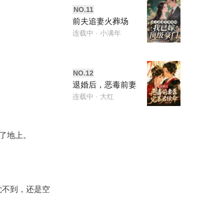
NO.
11
前夫追妻火葬场
时，我已嫁顶级豪
连载中
· 小满年
门
NO.
12
退婚后，恶毒前妻
靠宠暴君续命
连载中
· 大红
了地上。
觉不到，还是空