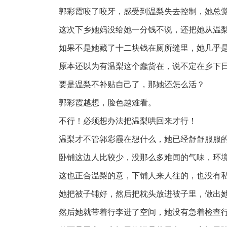
郭彩霞咬了咬牙，感受到温梨失去控制，她总
这次下乡她妈没给她一分钱不说，还把她从温
如果不是她藏了十二块钱在厕所缝里，她几乎
原本还以为有温梨这个蠢货在，说不定在乡下
要是温梨不补贴自己了，那她还怎么活？
郭彩霞越想，脸色越难看。
不行！必须想办法把温梨哄回来才行！
温梨才不管郭彩霞在想什么，她已经舒舒服服
卧铺这边人比较少，没那么多难闻的气味，环
这也正合温梨的意，下铺人来人往的，也没有
她把被子铺好，然后把枕头放进被子里，做出
然后她就带着行李进了空间，她没有急着检查