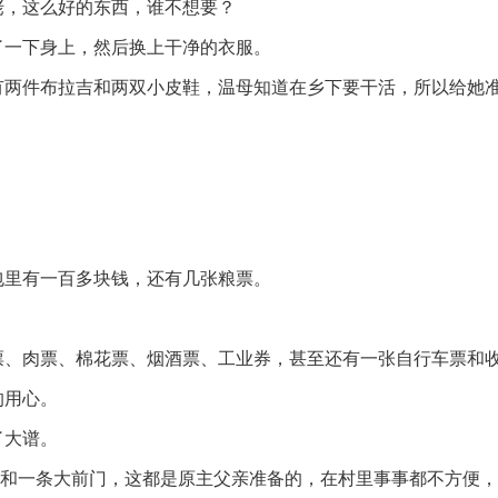
佬，这么好的东西，谁不想要？
了一下身上，然后换上干净的衣服。
有两件布拉吉和两双小皮鞋，温母知道在乡下要干活，所以给她
包里有一百多块钱，还有几张粮票。
票、肉票、棉花票、烟酒票、工业券，甚至还有一张自行车票和
的用心。
了大谱。
烟和一条大前门，这都是原主父亲准备的，在村里事事都不方便