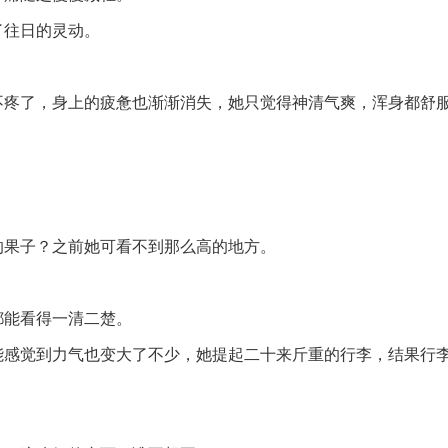
了往日的灵动。
不疼了，身上的疲惫也渐渐消失，她只觉得神清气爽，浑身都舒
。
的果子？之前她可看不到那么高的地方。
都能看得一清二楚。
能感觉到力气也变大了不少，她提起二十来斤重的行李，结果行
！