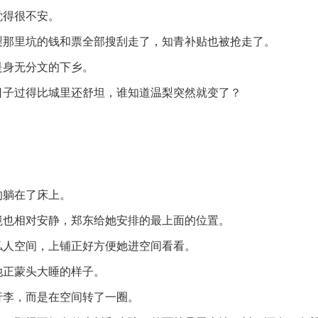
觉得很不安。
梨那里坑的钱和票全部搜刮走了，知青补贴也被抢走了。
是身无分文的下乡。
日子过得比城里还舒坦，谁知道温梨突然就变了？
的躺在了床上。
境也相对安静，郑东给她安排的最上面的位置。
私人空间，上铺正好方便她进空间看看。
她正蒙头大睡的样子。
行李，而是在空间转了一圈。