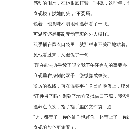
感动的泪水，在她眼底打转，“阿砚，这些年，
商砚摸了摸她的头，“不委屈。”
说着，他意味不明地朝温荞看了一眼。
可温荞还是那副无动于衷的外人模样。
双手插在风衣口袋里，就那样事不关己地站着
见他看过来，又催促了一句：
“现在能去办手续了吗？我下午还有别的事要办。
商砚垂在身侧的双手，微微攥成拳头。
冷厉的视线，落在温荞事不关己的脸蛋上，咬
“证件带了吗？别到了地方又找借口不离，我没
温荞点点头，指了指手里的文件袋，道：
“嗯，都带了，你的证件也帮你一起带上了，你
商砚的脸色更难看了。