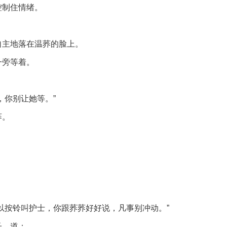
控制住情绪。
自主地落在温荞的脸上。
一旁等着。
，你别让她等。”
荞。
以按铃叫护士，你跟荞荞好好说，凡事别冲动。”
子，道：