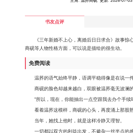
主角: 温荞商砚
更新: 2026-07-03 
书友点评
《三年新婚不上心，离婚后日日求合》故事惊
商砚等人物性格方面，可以说是描绘的很生动。
免费阅读
温荞的语气始终平静，语调平稳得像是在说一
商砚的脸色却越来越白，双眼被温荞毫无波澜
“所以，现在，你能抽出一点空跟我去办个手续吗
看着温荞这模样，商砚的心头，再度涌上那股
当年，她找上他时，就是这样冷静又理智。
一切都以双方的利益出发，不掺杂一丝半点的