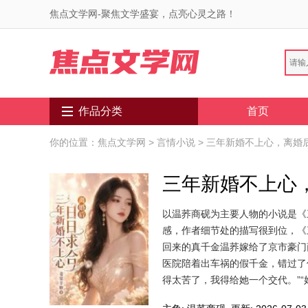
焦点文学网-聚焦文学盛宴，点亮心灵之路！
作品分类
首页
你的位置：
焦点文学网
>
言情小说
> 三年新婚不上心，离婚
三年新婚不上心
以温荞商砚为主要人物的小说是《
感，作者细节处的描写很到位，《
回来的真千金温荞嫁给了京市豪门
医院陪着出车祸的假千金，错过了
得太苦了，我得给她一个交代。”“好。”.