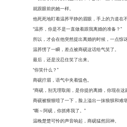
就跟眼前的她一样。
他死死地盯着温荞平静的眉眼，手上的力道在
“温荞，你是不是一直做着跟我离婚的准备？”
所以，才会在他突然提出离婚的时候，一点惊
温荞愣了一瞬，差点被商砚这话给气笑了。
最后，还是没忍住笑了出来。
“你笑什么？”
商砚拧眉，语气中夹着愠色。
“商砚，别无理取闹，是你提的离婚，你现在这
商砚被狠狠噎了一下，脸上溢出一抹狼狈和难
“嘶～阿砚，你抓疼我了。”
温晚楚楚可怜的声音响起，商砚猛然回神。