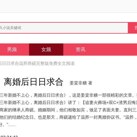
男频
女频
资讯
后日日求合温荞商砚完整版免费全文阅读
，离婚后日日求合
姜棠非糖 著
三年新婚不上心，离婚后日日求合》，这是姜棠非糖一部很精彩的文章。
三年新婚不上心，离婚后日日求合》讲了：【追妻火葬场+双C+渣男后悔
商家的继承人商砚。婚姻期间，他们相敬如宾，做足了表面夫妻。直到三
他们的结婚纪念日。也是那天，商砚递给了温荞一封离婚协议书。“温荞
.....