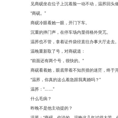
见商砚坐在位子上沉着脸一动不动，温荞回头
“商砚。”
商砚冷眼看她一眼，开门下车。
沉重的摔门声，在停车场内显得格外突兀。
温荞也不管，拿着证件袋径直往办事大厅走去
温晚重新取了号，对商砚道：
“前面还有两个号，很快的。”
商砚看着她，眼底带着不知所措的迷茫，终于
“温荞，你真的这么着急跟我离婚吗？”
温荞：“……”
什么毛病？
昨晚不是他主动提的？
温荞：“商砚，你说的，温晚这几年过得太苦，