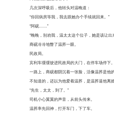
几次深呼吸后，他转头对温晚道：
“你回病房等我，我去跟她办个手续就回来。”
“阿砚……”
“晚晚，别劝我，温太太这个位子，她是该让出
商砚冷冷地瞥了温荞一眼。
民政局。
宾利车缓缓驶进民政局的大门，在停车场停下
一路上，商砚都阴沉着一张脸，活像温荞是他
不知道的，还以为他爱着温荞，是温荞逼他离
“先生，太太，到了。”
司机小心翼翼的声音，从前头传来。
温荞率先回神，打开车门，下了车。