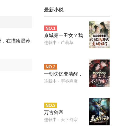
最新小说
NO.
1
京城第一丑女？我
彩，在描绘温荞
惊艳那天全城哑了
连载中
· 芦莉草
NO.
2
一朝失忆变清醒，
霍太太不伺候了
连载中
· 宇睿麻麻
NO.
3
万古剑帝
连载中
· 天下剑宗