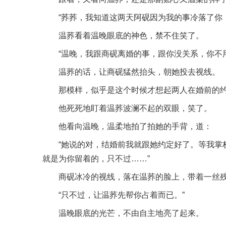
“荞荞，我知道这两天阿砚因为我的事冷落了你
温荞看着温晚眼底的神色，禁不住笑了。
“温晚，我跟商砚离婚的事，跟你没关系，你不
温荞的话，让商砚猛然抬头，朝她投去视线。
那模样，似乎是这个时候才想起两人在婚前的
他死死地盯着温荞波澜不起的双眼，笑了。
他看向温晚，温柔地拍了拍她的手背，道：
“她说的对，结婚前我就跟她约定好了。等我掌
就是为你留着的，只不过……”
商砚冰冷的视线，落在温荞的脸上，带着一丝
“只不过，让温荞先帮你占着而已。”
温晚眼底的光芒，不由自主地亮了起来。