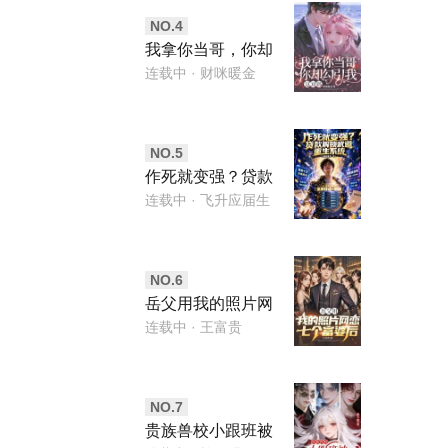
NO.
4
我拿你当哥，你却
勾引我，这对吗
连载中
· 财咪暖金
NO.
5
作死就变强？贷款
解锁武道重生系统
连载中
· 飞升应届生
NO.
6
岳父用我的照片网
恋七个富婆后
连载中
· 王富贵
NO.
7
贵族兽校小跟班被