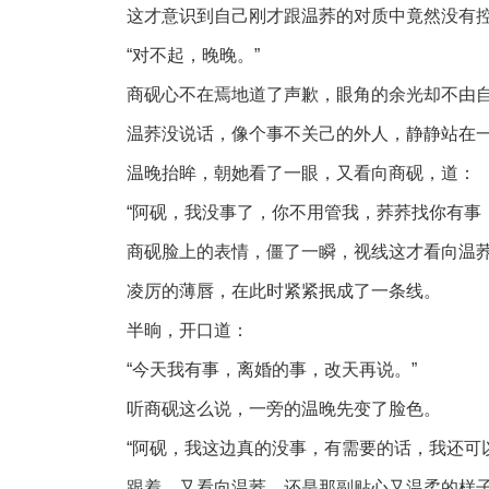
这才意识到自己刚才跟温荞的对质中竟然没有
“对不起，晚晚。”
商砚心不在焉地道了声歉，眼角的余光却不由
温荞没说话，像个事不关己的外人，静静站在
温晚抬眸，朝她看了一眼，又看向商砚，道：
“阿砚，我没事了，你不用管我，荞荞找你有事
商砚脸上的表情，僵了一瞬，视线这才看向温
凌厉的薄唇，在此时紧紧抿成了一条线。
半晌，开口道：
“今天我有事，离婚的事，改天再说。”
听商砚这么说，一旁的温晚先变了脸色。
“阿砚，我这边真的没事，有需要的话，我还可
跟着，又看向温荞，还是那副贴心又温柔的样