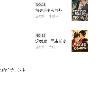
NO.
11
前夫追妻火葬场
时，我已嫁顶级豪
连载中
· 小满年
门
NO.
12
退婚后，恶毒前妻
靠宠暴君续命
连载中
· 大红
太的位子，我本