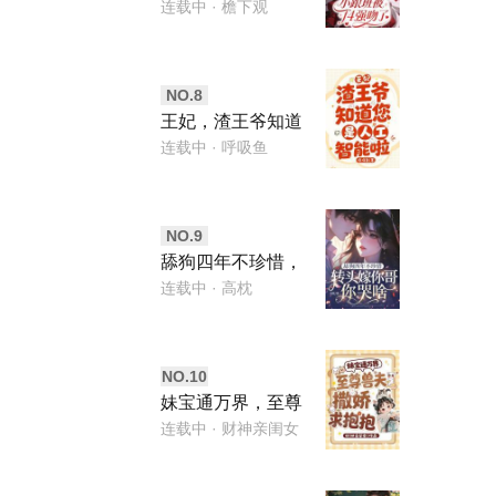
f4强吻了
连载中
· 檐下观
NO.
8
王妃，渣王爷知道
您是人工智能啦
连载中
· 呼吸鱼
NO.
9
舔狗四年不珍惜，
转头嫁你哥你哭
连载中
· 高枕
啥？
NO.
10
妹宝通万界，至尊
兽夫撒娇求抱抱
连载中
· 财神亲闺女