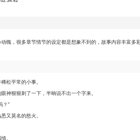
02:34:42
心动魄，很多章节情节的设定都是想象不到的，故事内容丰富多
件稀松平常的小事。
的眼神狠狠刺了一下，半晌说不出一个字来。
？”
熟悉又莫名的怒火。
感情。