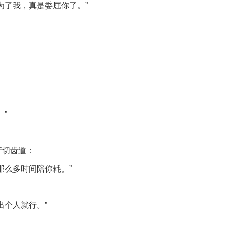
为了我，真是委屈你了。”
。
”
牙切齿道：
那么多时间陪你耗。”
出个人就行。”