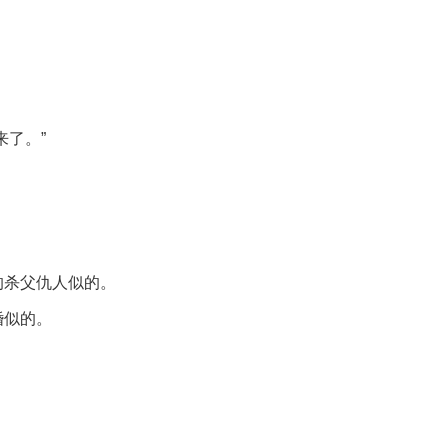
来了。”
。
的杀父仇人似的。
婚似的。