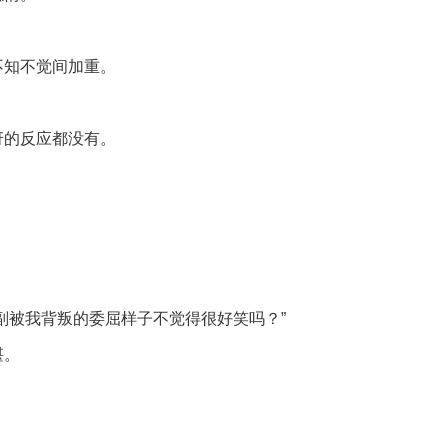
不知不觉间加重。
讶的反应都没有。
副被我背叛的委屈样子不觉得很好笑吗？”
堪。