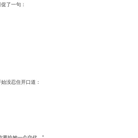
催促了一句：
。
开始没忍住开口道：
你要给她一个交代。”