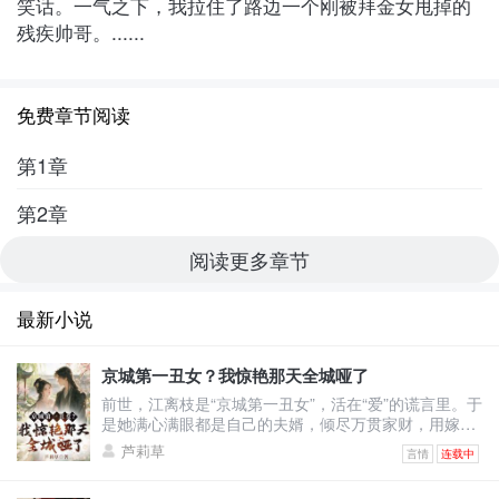
笑话。一气之下，我拉住了路边一个刚被拜金女甩掉的
残疾帅哥。......
免费章节阅读
第1章
第2章
阅读更多章节
最新小说
京城第一丑女？我惊艳那天全城哑了
前世，江离枝是“京城第一丑女”，活在“爱”的谎言里。于
是她满心满眼都是自己的夫婿，倾尽万贯家财，用嫁妆
填补将军府。可换来的却是——他与绿茶表妹沆瀣一
芦莉草
言情
连载中
气，甚至让她怀上侍卫的野种，最终被渣男一剑穿胸，
让她凄惨惨死！上天垂怜，重生回到出嫁前的江离枝，