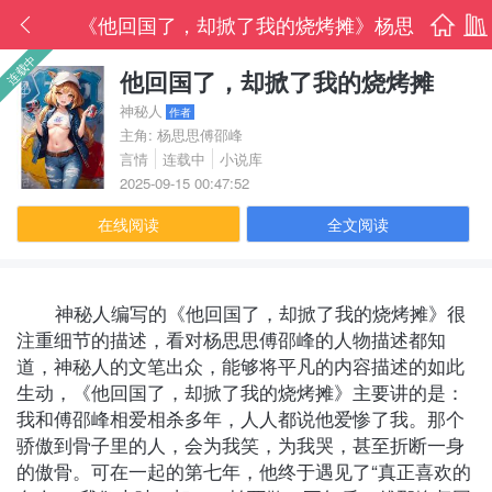
《他回国了，却掀了我的烧烤摊》杨思
首页
书架
连载中
思傅邵峰目录全部章节免费阅读
他回国了，却掀了我的烧烤摊
神秘人
作者
主角: 杨思思傅邵峰
言情
连载中
小说库
2025-09-15 00:47:52
在线阅读
全文阅读
神秘人编写的《他回国了，却掀了我的烧烤摊》很
注重细节的描述，看对杨思思傅邵峰的人物描述都知
道，神秘人的文笔出众，能够将平凡的内容描述的如此
生动，《他回国了，却掀了我的烧烤摊》主要讲的是：
我和傅邵峰相爱相杀多年，人人都说他爱惨了我。那个
骄傲到骨子里的人，会为我笑，为我哭，甚至折断一身
的傲骨。可在一起的第七年，他终于遇见了“真正喜欢的