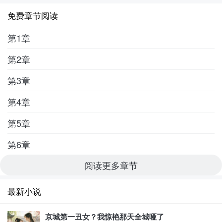
免费章节阅读
第1章
第2章
第3章
第4章
第5章
第6章
阅读更多章节
最新小说
京城第一丑女？我惊艳那天全城哑了