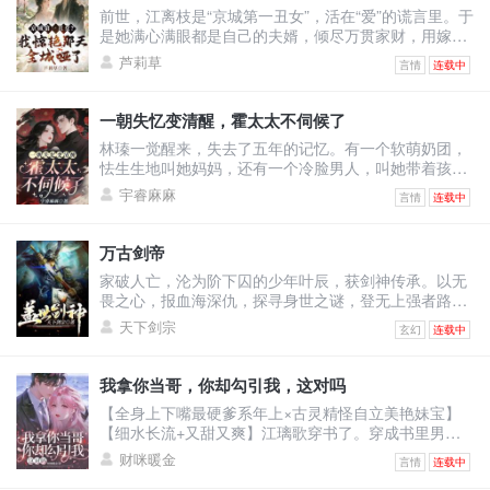
前世，江离枝是“京城第一丑女”，活在“爱”的谎言里。于
是她满心满眼都是自己的夫婿，倾尽万贯家财，用嫁妆
填补将军府。可换来的却是——他与绿茶表妹沆瀣一
芦莉草
言情
连载中
气，甚至让她怀上侍卫的野种，最终被渣男一剑穿胸，
让她凄惨惨死！上天垂怜，重生回到出嫁前的江离枝，
决心要让这群人血债血偿！渣男想吃绝户，与表妹双宿
一朝失忆变清醒，霍太太不伺候了
双飞？她直接退婚撤资，让将军府只剩一具空壳！白莲
林瑧一觉醒来，失去了五年的记忆。有一个软萌奶团，
花想装柔弱博同情？她反手几巴掌，当众撕烂表妹虚伪
怯生生地叫她妈妈，还有一个冷脸男人，叫她带着孩子
的脸皮！全城
去给继妹输血。原来她和自己继妹的未婚夫领了证，他
宇睿麻麻
言情
连载中
以婚姻为筹码让她签了厚厚的不平等条约！林瑧直接掀
桌：“输你姥姥！霍太太谁爱当谁当！孩子归我，财产我
分一半，至于你，喂狗！”她不知道婚后的自己怎么成为
万古剑帝
舔狗的，还被人当成草包嘲笑。五年里她拼命讨好老
家破人亡，沦为阶下囚的少年叶辰，获剑神传承。以无
公，甚至讨好老公白月光弟媳温栩，挣钱给她只求她离
畏之心，报血海深仇，探寻身世之谜，登无上强者路！
开自己老公。她
修剑道，凝天印，灵武合一，无敌诸天！恢宏大世谁主
天下剑宗
玄幻
连载中
沉浮？我有一剑可断万古！
我拿你当哥，你却勾引我，这对吗
【全身上下嘴最硬爹系年上×古灵精怪自立美艳妹宝】
【细水长流+又甜又爽】江璃歌穿书了。穿成书里男主
的恶毒前女友，死得很惨的恶毒女配。男主季司夜是顶
财咪暖金
言情
连载中
级豪门继承人，遭仇家暗算坠海失忆，被江父救下。江