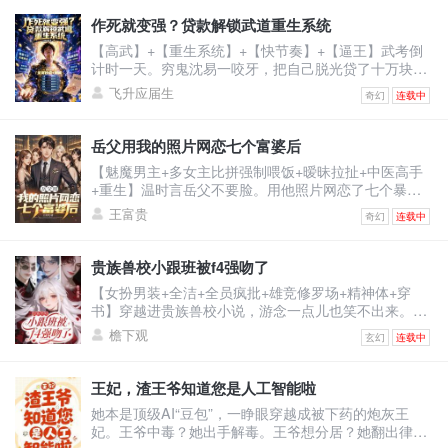
父离世后，原主倚着救命之恩强行逼婚，谁料婚礼当
日，季家人携他青梅竹马的正牌未婚妻，也就是书中真
作死就变强？贷款解锁武道重生系统
女主赶来。记忆虽未恢复，可刻入骨髓的本能却让他喊
【高武】+【重生系统】+【快节奏】+【逼王】武考倒
出一声缱绻的：“浅浅......”原主当即崩溃冲上天台，要自
计时一天。穷鬼沈易一咬牙，把自己脱光贷了十万块激
杀。江
活系统。系统奖励：止疼片一枚。沈易：？？？下一
飞升应届生
奇幻
连载中
秒，他被同学富二代撞飞。【叮！宿主已死亡！】【恭
喜宿主触发武道重生系统，全属性+10！】看着面板的
沈易心中狂喜：“死一次，顶苦修三年？！”为了考上武
岳父用我的照片网恋七个富婆后
校，他站上百米高楼，纵身一跃！摔成烂泥，属性暴
【魅魔男主+多女主比拼强制喂饭+暧昧拉扯+中医高手
涨！嗑药暴毙，解锁特殊词条！夜半，杀手悄悄潜入房
+重生】温时言岳父不要脸。用他照片网恋了七个暴脾
间。沈易两眼放
气的大富婆，连累温时言被打断右手，断了中医生涯。
王富贵
奇幻
连载中
重活一世，温时言立誓保护右手，救死扶伤，不违师
训，打倒富婆。然而，当将他逐出师门的师伯上门为难
时。温时言还没反应，跟他作对的富婆们不乐意了。纷
贵族兽校小跟班被f4强吻了
纷砸钱给他砸资源，牵人脉。凭什么说温大夫不行！他
【女扮男装+全洁+全员疯批+雄竞修罗场+精神体+穿
是最强的！医术也是！一开始人们嗤之以鼻。后开整个
书】穿越进贵族兽校小说，游念一点儿也笑不出来。因
医学界都被他的医
为女主是假白莲真黑心，F4男主们都是疯批，而她是女
檐下观
玄幻
连载中
扮男装且莫名其妙跟男主们同宿舍的小炮灰。她只想保
住小命，却被迫成了男主们的小跟班。哈哈，没招了。
游念死死捂着真实性别，卷生卷死，只求提前毕业，彻
王妃，渣王爷知道您是人工智能啦
底摆脱剧情。却没想到，一不小心把自己卷成了学校首
她本是顶级AI“豆包”，一睁眼穿越成被下药的炮灰王
席，还收获了四个男主的卑微告白。
妃。王爷中毒？她出手解毒。王爷想分居？她翻出律