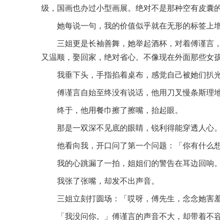
级，国画也办过小型画展。绝对不是那种空有皮囊
她每说一句，我的价值似乎就在无形的标签上
三姐更是长袖善舞，她举起酒杯，对着傅谨言
又温顺，娶回家，绝对省心。不像现在外面那些女
我垂下头，手指掐着桌布，感觉自己被她们扒
傅谨言自始至终没有说话，他用刀叉慢条斯理
终于，他用餐巾擦了擦嘴，抬起眼。
那是一双深不见底的眼睛，锐利得能穿透人心
他看向我，开口问了第一个问题：「你有什么
我的心跳漏了一拍，姐姐们的警告在耳边回响
我张了张嘴，却发不出声音。
三姐立刻打圆场：「哎呀，傅先生，念念她害
「我没问你。」傅谨言的声音不大，却带着不