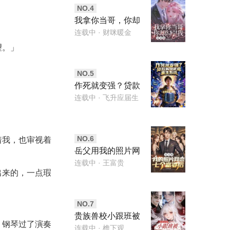
NO.
4
我拿你当哥，你却
勾引我，这对吗
连载中
· 财咪暖金
望。」
NO.
5
作死就变强？贷款
解锁武道重生系统
连载中
· 飞升应届生
NO.
6
着我，也审视着
岳父用我的照片网
恋七个富婆后
连载中
· 王富贵
出来的，一点瑕
NO.
7
贵族兽校小跟班被
，钢琴过了演奏
f4强吻了
连载中
· 檐下观