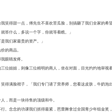
。
给我笑得甜一点，傅先生不喜欢苦瓜脸，别搞砸了我们全家的希
，就答什么，多说一个字，你就等着瞧。」
可是我们家最贵的资产。」
估价的商品。
得我眼睛发疼。
的三位姐姐，则像三位精明的商人，坐在对面，目光灼灼地审视
，笑得满脸褶子，「我们专门请了营养师，您看这皮肤，牛奶泡
个人，而是一块待售的顶级和牛。
不行。念念的功课我们抓得最紧，芭蕾舞拿过全国青少年组金奖