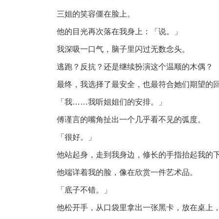
三姐的笑容僵在脸上。
他的目光再次落在我身上：「说。」
我深吸一口气，脑子里闪过无数念头。
逃跑？反抗？还是继续扮演这个温顺的木偶？
最终，我选择了最安全，也最符合她们期望的
「我……我听姐姐们的安排。」
傅谨言的嘴角扯出一个几乎看不见的弧度。
「很好。」
他站起身，走到我身边，修长的手指抬起我的
他端详着我的脸，像在欣赏一件艺术品。
「底子不错。」
他松开手，从口袋里拿出一张黑卡，放在桌上