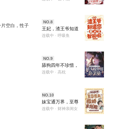
NO.
8
一片空白，性子
王妃，渣王爷知道
您是人工智能啦
连载中
· 呼吸鱼
NO.
9
舔狗四年不珍惜，
转头嫁你哥你哭
连载中
· 高枕
啥？
NO.
10
妹宝通万界，至尊
兽夫撒娇求抱抱
连载中
· 财神亲闺女