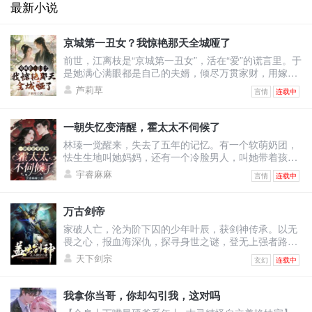
最新小说
京城第一丑女？我惊艳那天全城哑了
前世，江离枝是“京城第一丑女”，活在“爱”的谎言里。于
是她满心满眼都是自己的夫婿，倾尽万贯家财，用嫁妆
填补将军府。可换来的却是——他与绿茶表妹沆瀣一
芦莉草
言情
连载中
气，甚至让她怀上侍卫的野种，最终被渣男一剑穿胸，
让她凄惨惨死！上天垂怜，重生回到出嫁前的江离枝，
决心要让这群人血债血偿！渣男想吃绝户，与表妹双宿
一朝失忆变清醒，霍太太不伺候了
双飞？她直接退婚撤资，让将军府只剩一具空壳！白莲
林瑧一觉醒来，失去了五年的记忆。有一个软萌奶团，
花想装柔弱博同情？她反手几巴掌，当众撕烂表妹虚伪
怯生生地叫她妈妈，还有一个冷脸男人，叫她带着孩子
的脸皮！全城
去给继妹输血。原来她和自己继妹的未婚夫领了证，他
宇睿麻麻
言情
连载中
以婚姻为筹码让她签了厚厚的不平等条约！林瑧直接掀
桌：“输你姥姥！霍太太谁爱当谁当！孩子归我，财产我
分一半，至于你，喂狗！”她不知道婚后的自己怎么成为
万古剑帝
舔狗的，还被人当成草包嘲笑。五年里她拼命讨好老
家破人亡，沦为阶下囚的少年叶辰，获剑神传承。以无
公，甚至讨好老公白月光弟媳温栩，挣钱给她只求她离
畏之心，报血海深仇，探寻身世之谜，登无上强者路！
开自己老公。她
修剑道，凝天印，灵武合一，无敌诸天！恢宏大世谁主
天下剑宗
玄幻
连载中
沉浮？我有一剑可断万古！
我拿你当哥，你却勾引我，这对吗