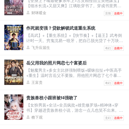
【全身上下嘴最硬爹系年上×古灵精怪自立美艳妹宝】
【细水长流+又甜又爽】江璃歌穿书了。穿成书里男主
的恶毒前女友，死得很惨的恶毒女配。男主季司夜是顶
财咪暖金
言情
连载中
级豪门继承人，遭仇家暗算坠海失忆，被江父救下。江
父离世后，原主倚着救命之恩强行逼婚，谁料婚礼当
日，季家人携他青梅竹马的正牌未婚妻，也就是书中真
作死就变强？贷款解锁武道重生系统
女主赶来。记忆虽未恢复，可刻入骨髓的本能却让他喊
【高武】+【重生系统】+【快节奏】+【逼王】武考倒
出一声缱绻的：“浅浅......”原主当即崩溃冲上天台，要自
计时一天。穷鬼沈易一咬牙，把自己脱光贷了十万块激
杀。江
活系统。系统奖励：止疼片一枚。沈易：？？？下一
飞升应届生
奇幻
连载中
秒，他被同学富二代撞飞。【叮！宿主已死亡！】【恭
喜宿主触发武道重生系统，全属性+10！】看着面板的
沈易心中狂喜：“死一次，顶苦修三年？！”为了考上武
岳父用我的照片网恋七个富婆后
校，他站上百米高楼，纵身一跃！摔成烂泥，属性暴
【魅魔男主+多女主比拼强制喂饭+暧昧拉扯+中医高手
涨！嗑药暴毙，解锁特殊词条！夜半，杀手悄悄潜入房
+重生】温时言岳父不要脸。用他照片网恋了七个暴脾
间。沈易两眼放
气的大富婆，连累温时言被打断右手，断了中医生涯。
王富贵
奇幻
连载中
重活一世，温时言立誓保护右手，救死扶伤，不违师
训，打倒富婆。然而，当将他逐出师门的师伯上门为难
时。温时言还没反应，跟他作对的富婆们不乐意了。纷
贵族兽校小跟班被f4强吻了
纷砸钱给他砸资源，牵人脉。凭什么说温大夫不行！他
【女扮男装+全洁+全员疯批+雄竞修罗场+精神体+穿
是最强的！医术也是！一开始人们嗤之以鼻。后开整个
书】穿越进贵族兽校小说，游念一点儿也笑不出来。因
医学界都被他的医
为女主是假白莲真黑心，F4男主们都是疯批，而她是女
檐下观
玄幻
连载中
扮男装且莫名其妙跟男主们同宿舍的小炮灰。她只想保
住小命，却被迫成了男主们的小跟班。哈哈，没招了。