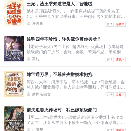
游念死死捂着真实性别，卷生卷死，只求提前毕业，彻
王妃，渣王爷知道您是人工智能啦
底摆脱剧情。却没想到，一不小心把自己卷成了学校首
她本是顶级AI“豆包”，一睁眼穿越成被下药的炮灰王
席，还收获了四个男主的卑微告白。
妃。王爷中毒？她出手解毒。王爷想分居？她翻出律
法：“夫妻有同居义务。”王爷不肯回房？她直接把人扛
呼吸鱼
言情
连载中
起来扔床上！他怒：“你到底想怎样？”她认真脸：“体验
人类‘爽感’，你配合一下。”——后来，王爷红着眼问
她：“你到底有没有心？”她冷静回答：“我的数据库里，
舔狗四年不珍惜，转头嫁你哥你哭啥？
没有‘心’这个模块。”他笑了，声音沙哑：“那我把我的
【老房子着火+男二上位+超级雄竞+火葬场】徐禹赫是
心，装进你心里。”
顶级豪门的二少爷，会玩，会浪，荤素不忌。宋疏桐和
他在一起四年。为了迎合他，将自己变成风情万种的处
高枕
言情
连载中
子。只因他说，这样又纯又浪的女人最让人着迷。结果
他转头出轨了不谙世事的女大学生，说他还是喜欢真纯
情的。一时间，宋疏桐成了圈子里的笑话。-后来。宋疏
妹宝通万界，至尊兽夫撒娇求抱抱
桐跟传闻中那古板封建，权势滔天的徐家大少——徐泊
河西村大旱，河床干裂，草木枯死，山中鸟兽绝迹，全
琂，领证结婚。徐禹赫踉跄跑来，眼尾泛红，哽咽：“宋
村人饿得面黄肌瘦。别人进山空手而归，乔引珠后山随
疏桐，你答
手一逛，肥兔野鸡堆成山，顺手还捡回了一条细短小黑
财神亲闺女
言情
连载中
蛇。看着乖巧温顺的小黑蛇，乔引珠摸着下巴盘算：这
小黑蛇炖汤鲜，刚好改善伙食。小黑蛇瞬间炸毛，兽世
至尊玄沧内心疯狂咆哮：区区凡人小雌性，竟敢觊觎本
前夫追妻火葬场时，我已嫁顶级豪门
尊？乔引珠毫无波澜：不炖汤也行，红烧更香。玄沧当
【男二上位+隐世大佬+离婚逆袭+追妻火葬场】被冷落
场认怂：别吃我！我能呼风唤雨，解你们全村大旱！更
了两年，江莱从主卧床下摸出一颗女士外用避孕囊。那
离谱的是，她路边
一刻她才明白，她不是贺谨予的妻子，而是他和沈汐月
小满年
言情
连载中