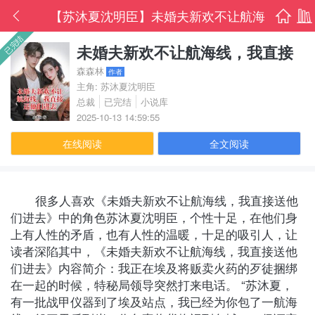
【苏沐夏沈明臣】未婚夫新欢不让航海
首页
书架
已完结
线，我直接送他们进去txt免费阅读全部
未婚夫新欢不让航海线，我直接
送他们进去
森森林
作者
章节
主角: 苏沐夏沈明臣
总裁
已完结
小说库
2025-10-13 14:59:55
在线阅读
全文阅读
很多人喜欢《未婚夫新欢不让航海线，我直接送他
们进去》中的角色苏沐夏沈明臣，个性十足，在他们身
上有人性的矛盾，也有人性的温暖，十足的吸引人，让
读者深陷其中，《未婚夫新欢不让航海线，我直接送他
们进去》内容简介：我正在埃及将贩卖火药的歹徒捆绑
在一起的时候，特秘局领导突然打来电话。 “苏沐夏，
有一批战甲仪器到了埃及站点，我已经为你包了一航海