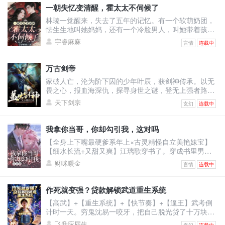
决心要让这群人血债血偿！渣男想吃绝户，与表妹双宿
一朝失忆变清醒，霍太太不伺候了
双飞？她直接退婚撤资，让将军府只剩一具空壳！白莲
林瑧一觉醒来，失去了五年的记忆。有一个软萌奶团，
花想装柔弱博同情？她反手几巴掌，当众撕烂表妹虚伪
怯生生地叫她妈妈，还有一个冷脸男人，叫她带着孩子
的脸皮！全城
去给继妹输血。原来她和自己继妹的未婚夫领了证，他
宇睿麻麻
言情
连载中
以婚姻为筹码让她签了厚厚的不平等条约！林瑧直接掀
桌：“输你姥姥！霍太太谁爱当谁当！孩子归我，财产我
分一半，至于你，喂狗！”她不知道婚后的自己怎么成为
万古剑帝
舔狗的，还被人当成草包嘲笑。五年里她拼命讨好老
家破人亡，沦为阶下囚的少年叶辰，获剑神传承。以无
公，甚至讨好老公白月光弟媳温栩，挣钱给她只求她离
畏之心，报血海深仇，探寻身世之谜，登无上强者路！
开自己老公。她
修剑道，凝天印，灵武合一，无敌诸天！恢宏大世谁主
天下剑宗
玄幻
连载中
沉浮？我有一剑可断万古！
我拿你当哥，你却勾引我，这对吗
【全身上下嘴最硬爹系年上×古灵精怪自立美艳妹宝】
【细水长流+又甜又爽】江璃歌穿书了。穿成书里男主
的恶毒前女友，死得很惨的恶毒女配。男主季司夜是顶
财咪暖金
言情
连载中
级豪门继承人，遭仇家暗算坠海失忆，被江父救下。江
父离世后，原主倚着救命之恩强行逼婚，谁料婚礼当
日，季家人携他青梅竹马的正牌未婚妻，也就是书中真
作死就变强？贷款解锁武道重生系统
女主赶来。记忆虽未恢复，可刻入骨髓的本能却让他喊
【高武】+【重生系统】+【快节奏】+【逼王】武考倒
出一声缱绻的：“浅浅......”原主当即崩溃冲上天台，要自
计时一天。穷鬼沈易一咬牙，把自己脱光贷了十万块激
杀。江
活系统。系统奖励：止疼片一枚。沈易：？？？下一
飞升应届生