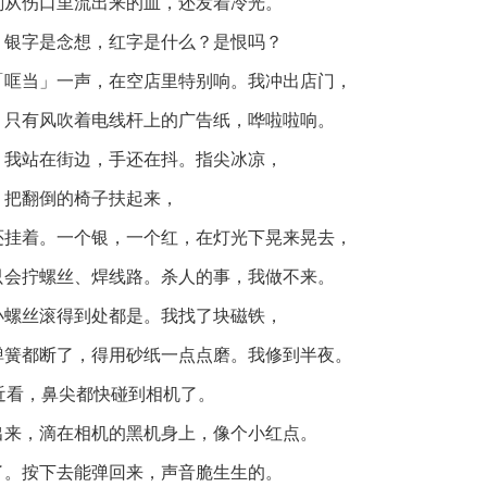
刚从伤口里流出来的血，还发着冷光。
。银字是念想，红字是什么？是恨吗？
「哐当」一声，在空店里特别响。我冲出店门，
，只有风吹着电线杆上的广告纸，哗啦啦响。
。我站在街边，手还在抖。指尖冰凉，
。把翻倒的椅子扶起来，
还挂着。一个银，一个红，在灯光下晃来晃去，
只会拧螺丝、焊线路。杀人的事，我做不来。
小螺丝滚得到处都是。我找了块磁铁，
弹簧都断了，得用砂纸一点点磨。我修到半夜。
近看，鼻尖都快碰到相机了。
出来，滴在相机的黑机身上，像个小红点。
了。按下去能弹回来，声音脆生生的。