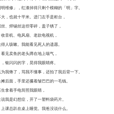
明明维修」，红漆掉得只剩个模糊的「明」字。
不大，也就十平米。进门左手是柜台，
螺丝、焊锡丝这些零碎，盖子锈了，
。收音机、电风扇、老款电视机，
呛得人咳嗽。我能看见死人的遗愿。
。看见卖鱼的老头蹲在地上喘气，
」，银闪闪的字，晃得我眼睛疼。
以为我馋了，骂我不懂事，还拍了我后背一下。
鱼摊后面，手里还攥着皱巴巴的一毛钱。
医生拿着手电筒照我眼睛，
生说我是幻想症，开了一塑料袋药片。
，上课总趴在桌上睡觉。我爸没说什么。