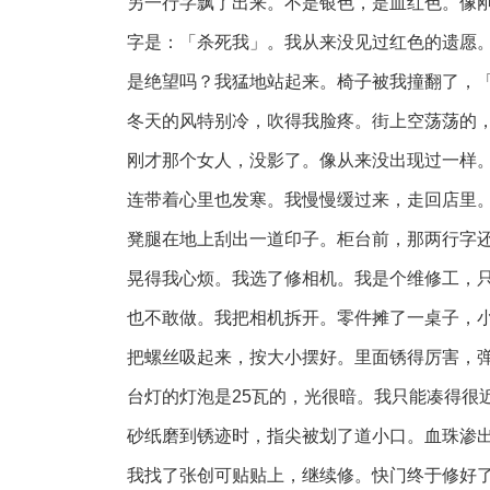
另一行字飘了出来。不是银色，是血红色。像
字是：「杀死我」。我从来没见过红色的遗愿
是绝望吗？我猛地站起来。椅子被我撞翻了，
冬天的风特别冷，吹得我脸疼。街上空荡荡的
刚才那个女人，没影了。像从来没出现过一样
连带着心里也发寒。我慢慢缓过来，走回店里
凳腿在地上刮出一道印子。柜台前，那两行字
晃得我心烦。我选了修相机。我是个维修工，
也不敢做。我把相机拆开。零件摊了一桌子，
把螺丝吸起来，按大小摆好。里面锈得厉害，
台灯的灯泡是25瓦的，光很暗。我只能凑得很
砂纸磨到锈迹时，指尖被划了道小口。血珠渗
我找了张创可贴贴上，继续修。快门终于修好