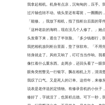
我拿起相机。机身有点凉，沉甸甸的，压手。
过片轴也转不动。镜头里还有霉斑，一圈圈的
「能修。」我放下相机，指了指柜台后面的零
「这种老款的海鸥，现在没几个人修了。」她
头发垂下来，遮住了半张脸。「多少钱都行，
我把相机放到柜台里面，垫了张软布。「不用
转身就走了。风铃又响了，叮叮当当作响。我
像扛着什么重东西。走两步，还回头看了一眼
眼角突然瞥见一行银字。飘在相机上方，清清楚
我叹了口气。又是死人的订单。这些年，来修
说表是老伴送的定情物。有修录音机的小伙子
修好了，字就没了，也算积点德。可下一秒，