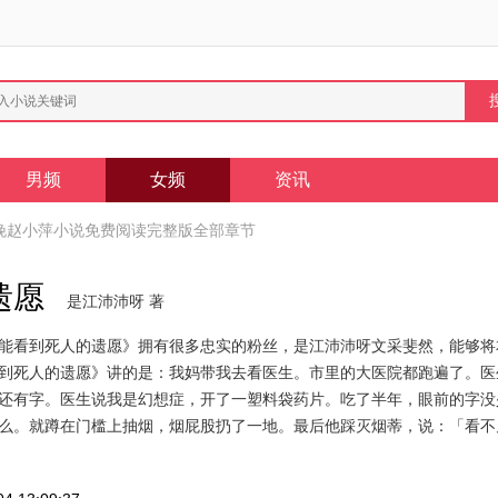
男频
女频
资讯
晚赵小萍小说免费阅读完整版全部章节
遗愿
是江沛沛呀 著
能看到死人的遗愿》拥有很多忠实的粉丝，是江沛沛呀文采斐然，能够将
到死人的遗愿》讲的是：我妈带我去看医生。市里的大医院都跑遍了。医
还有字。医生说我是幻想症，开了一塑料袋药片。吃了半年，眼前的字没
么。就蹲在门槛上抽烟，烟屁股扔了一地。最后他踩灭烟蒂，说：「看不