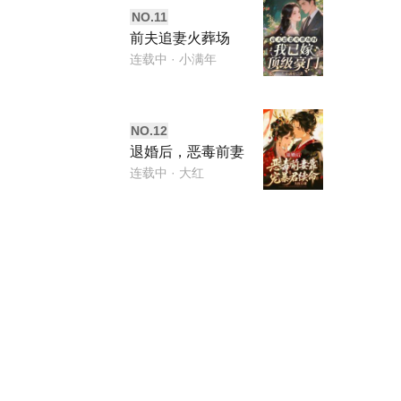
NO.
11
前夫追妻火葬场
时，我已嫁顶级豪
连载中
· 小满年
门
NO.
12
退婚后，恶毒前妻
靠宠暴君续命
连载中
· 大红