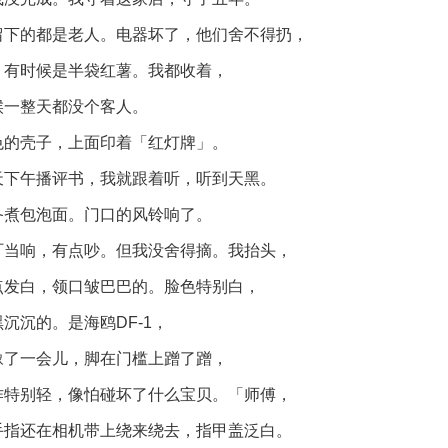
留下的都是老人。电器坏了，他们舍不得扔，
，有时候是半袋红薯。我都收着，
候一整天都没个客人。
色的壳子，上面印着「红灯牌」。
天下午播评书，我就跟着听，听到天黑。
备煮包泡面。门口的风铃响了。
叮当响，有点吵。但我没舍得摘。我抬头，
点发白，领口皱巴巴的。脸色特别白，
沉沉的。是海鸥DF-1，
豫了一会儿，脚在门槛上蹭了蹭，
作特别轻，像怕碰坏了什么宝贝。「师傅，
手指还在相机带上绕来绕去，指甲盖泛白。