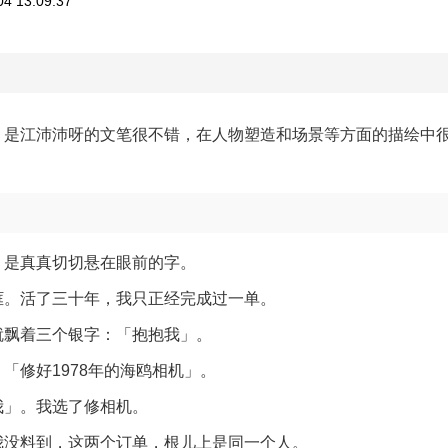
4 13:09:37
，是江沛沛呀的文笔很不错，在人物塑造和场景等方面的描绘中
，是真真切切悬在眼前的字。
框。活了三十年，我只正经完成过一单。
就飘着三个银字：「抱抱我」。
「修好1978年的海鸥相机」。
我」。我选了修相机。
我没料到，这两个订单，根儿上是同一个人。