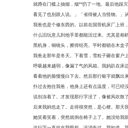
就蹲在门槛上抽烟，烟**扔了一地。最后他踩
看见了也别跟人说。」「省得被人当怪物。」
我爸也是个修东西的。以前在国营机床厂上班
什么旧玩意儿到他手里都能活过来。尤其是相机—
黑机身，铜镜头，擦得锃亮。平时都锁在木盒
我爸走那年是冬天。下着雪，雪粒子砸在窗户
呼吸越来越弱，像漏了气的风箱。我妈趴在床
看着他的脸慢慢白下去。然后那行银字就飘出
扑过去抱住我爸，他身上还有点温度，可已经
说别冻着了。才发现那行字没了，像被风吹散
后来我妈也走了。走得很突然，是心梗。那天
她笑着笑着，突然就倒在椅子上了。她没给我
这行字一直挂在我眼前，没消失过。我知道，