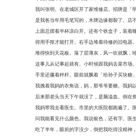
我叫张明。在老城区开了家维修店。招牌是「
是我爸当年用毛笔写的，木牌边缘都裂了。店
上面总摆着半杯凉白开。还有个铁盒子，装着
得用手抠才能打开。右手边堆着待修的旧电器
堆得快到天花板。落了层薄灰，风一吹就飘，
这事儿从记事起就有。小时候跟我妈去菜市场
手里还攥着秤杆。眼前就飘着「给孙子买块糖
我拽着我妈的衣角说，妈，那爷爷要糖。我妈
后来那老头当天下午就没了，是脑溢血。倒在
我妈带我去看医生。市里的大医院都跑遍了。
问我能看见什么颜色。我说银色，还有字。医
吃了半年，眼前的字没少，倒把我吃得没精神