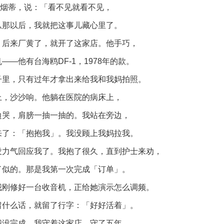
灭烟蒂，说：「看不见就看不见，
从那以后，我就把这事儿藏心里了。
，后来厂黄了，就开了这家店。他手巧，
—他有台海鸥DF-1，1978年的款。
子里，只有过年才拿出来给我和我妈拍照。
上，沙沙响。他躺在医院的病床上，
边哭，肩膀一抽一抽的。我站在旁边，
来了：「抱抱我」。我没顾上我妈拉我。
没力气回应我了。我抱了很久，直到护士来劝，
了似的。那是我第一次完成「订单」。
我刚修好一台收音机，正给她演示怎么调频。
留什么话，就留了行字：「好好活着」。
我没完成。我守着这家店，守了五年。