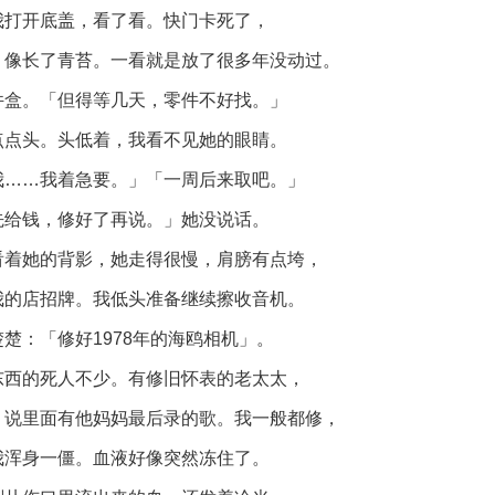
我打开底盖，看了看。快门卡死了，
，像长了青苔。一看就是放了很多年没动过。
件盒。「但得等几天，零件不好找。」
点点头。头低着，我看不见她的眼睛。
我……我着急要。」「一周后来取吧。」
先给钱，修好了再说。」她没说话。
看着她的背影，她走得很慢，肩膀有点垮，
我的店招牌。我低头准备继续擦收音机。
楚：「修好1978年的海鸥相机」。
东西的死人不少。有修旧怀表的老太太，
，说里面有他妈妈最后录的歌。我一般都修，
我浑身一僵。血液好像突然冻住了。