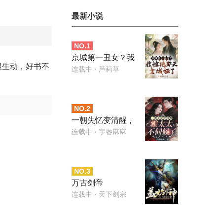
最新小说
NO.
1
京城第一丑女？我
很生动，好书不
惊艳那天全城哑了
连载中
· 芦莉草
NO.
2
一朝失忆变清醒，
霍太太不伺候了
连载中
· 宇睿麻麻
NO.
3
万古剑帝
连载中
· 天下剑宗