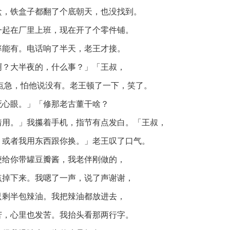
盒，铁盒子都翻了个底朝天，也没找到。
一起在厂里上班，现在开了个零件铺。
率能有。电话响了半天，老王才接。
啊？大半夜的，什么事？」「王叔，
有点急，怕他说没有。老王顿了一下，笑了。
死心眼。」「修那老古董干啥？
着用。」我攥着手机，指节有点发白。「王叔，
，或者我用东西跟你换。」老王叹了口气。
便给你带罐豆瓣酱，我老伴刚做的，
点掉下来。我嗯了一声，说了声谢谢，
只剩半包辣油。我把辣油都放进去，
苦，心里也发苦。我抬头看那两行字。