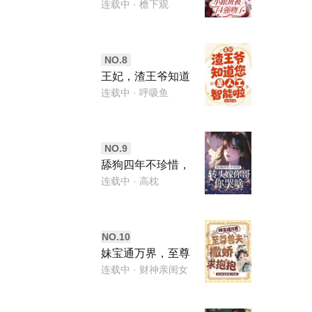
f4强吻了
连载中
· 檐下观
NO.
8
王妃，渣王爷知道
您是人工智能啦
连载中
· 呼吸鱼
NO.
9
舔狗四年不珍惜，
转头嫁你哥你哭
连载中
· 高枕
啥？
NO.
10
妹宝通万界，至尊
兽夫撒娇求抱抱
连载中
· 财神亲闺女