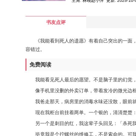
主角: 林晚赵小萍
更新: 2025-10-0
书友点评
《我能看到死人的遗愿》有着自己突出的一面
容错过。
免费阅读
我能看见死人最后的愿望。不是脑子里的幻觉
像手机里没删的外卖订单，带着发冷的微光边
我爸走那天，病房里的消毒水味还没散，眼前
现在我柜台前挂着两单。一个银的，清清楚楚：
另一个是刺目的红，我这辈子头回见：「杀死
毕竟我是个拧螺丝的维修工，不是索命的。可