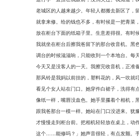
老城区的人越来越少。年轻人都搬去新区了，
就拿来修。给的钱也不多，有时候是一把青菜
放在柜台下面的纸箱子里。生意差得很。有时
我就坐在柜台后擦我爸留下的那台收音机。黑
调台的时候滋滋响，只能收到一个本地台。每
今天又是没客人的一天。我擦完收音机，正准
那风铃是我妈以前挂的，塑料花的，风一吹就
看见个女人站在门口。她穿件白裙子，洗得有
像纸一样，嘴唇没血色。她手里攥着个相机，黑
跟我爸那台一模一样。她站在门口没进来。犹
才慢慢走到柜台前。把相机轻轻放在桌上，动
这个……能修吗？」她声音很轻，有点发颤。