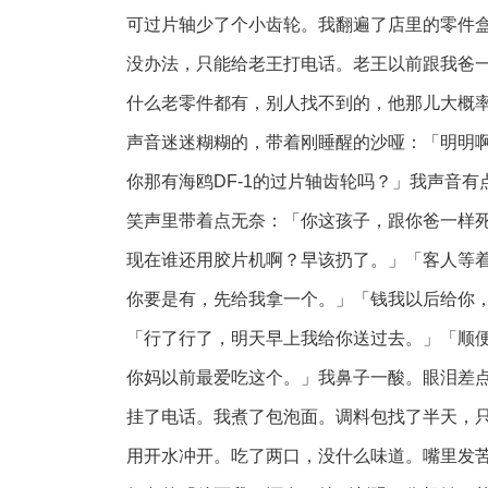
可过片轴少了个小齿轮。我翻遍了店里的零件
没办法，只能给老王打电话。老王以前跟我爸
什么老零件都有，别人找不到的，他那儿大概
声音迷迷糊糊的，带着刚睡醒的沙哑：「明明
你那有海鸥DF-1的过片轴齿轮吗？」我声音
笑声里带着点无奈：「你这孩子，跟你爸一样
现在谁还用胶片机啊？早该扔了。」「客人等
你要是有，先给我拿一个。」「钱我以后给你
「行了行了，明天早上我给你送过去。」「顺
你妈以前最爱吃这个。」我鼻子一酸。眼泪差
挂了电话。我煮了包泡面。调料包找了半天，
用开水冲开。吃了两口，没什么味道。嘴里发