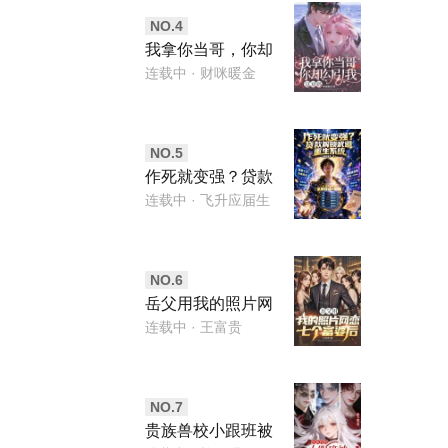
NO.
4
我拿你当哥，你却
勾引我，这对吗
连载中
· 财咪暖金
NO.
5
作死就变强？贷款
解锁武道重生系统
连载中
· 飞升应届生
NO.
6
岳父用我的照片网
恋七个富婆后
连载中
· 王富贵
NO.
7
贵族兽校小跟班被