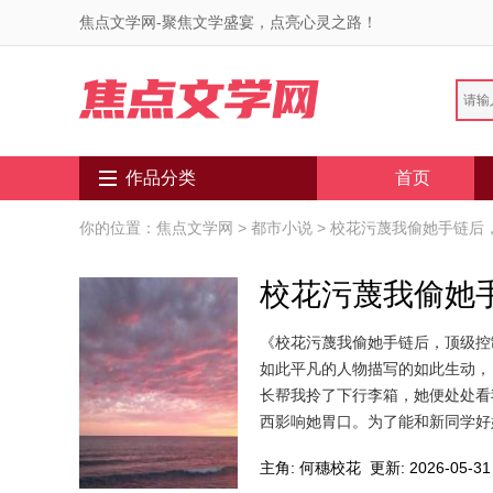
焦点文学网-聚焦文学盛宴，点亮心灵之路！
作品分类
首页
你的位置：
焦点文学网
>
都市小说
> 校花污蔑我偷她手链后
校花污蔑我偷她
《校花污蔑我偷她手链后，顶级控
如此平凡的人物描写的如此生动，
长帮我拎了下行李箱，她便处处看
西影响她胃口。为了能和新同学好好相
主角: 何穗校花
更新: 2026-05-31 