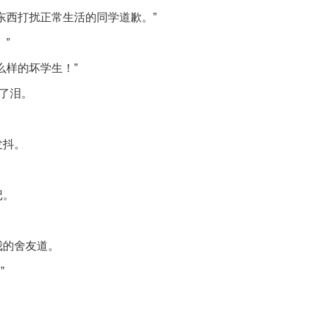
东西打扰正常生活的同学道歉。”
”
么样的坏学生！”
上了泪。
发抖。
记。
我的舍友道。
”