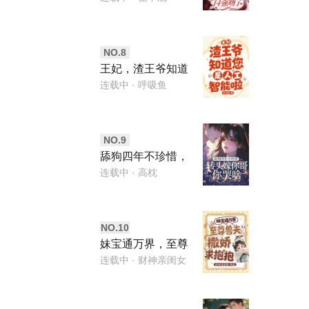
NO.
8
王妃，渣王爷知道
您是人工智能啦
连载中
· 呼吸鱼
NO.
9
舔狗四年不珍惜，
转头嫁你哥你哭
连载中
· 高枕
啥？
NO.
10
妹宝通万界，至尊
兽夫撒娇求抱抱
连载中
· 财神亲闺女