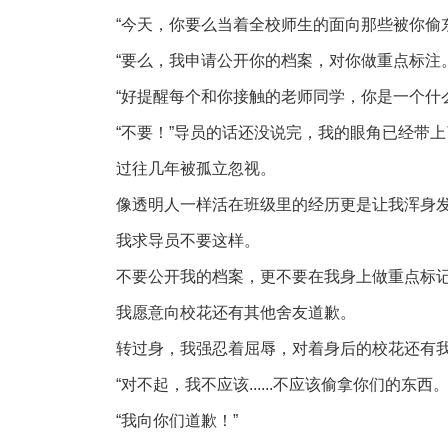
“今天，你要么当着全校师生的面向那些被你偷
“要么，我申请公开你的档案，对你做重点标注。
“好提醒每个和你接触的老师同学，你是一个什
“不要！”导员的话还没说完，我的眼角已经带
过往几年被孤立忽视。
像透明人一样活在班级里的经历更是让我浑身
我求导员不要这样。
不要公开我的档案，更不要在我身上做重点标
我愿意向校花还有其他舍友道歉。
转过身，我强忍着屈辱，对着身后的校花还有
“对不起，我不应该......不应该偷拿你们的东西。
“我向你们道歉！”