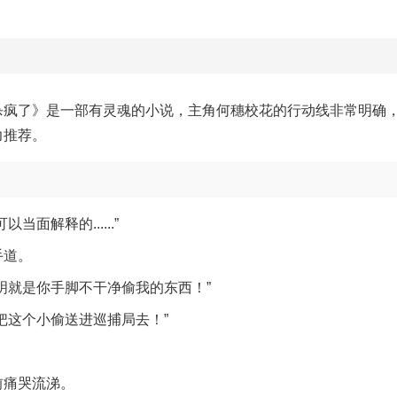
杀疯了》是一部有灵魂的小说，主角何穗校花的行动线非常明确
力推荐。
面解释的......”
手道。
明就是你手脚不干净偷我的东西！”
把这个小偷送进巡捕局去！”
前痛哭流涕。