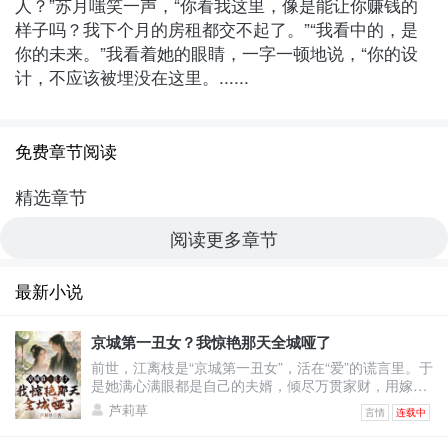
人？”苏月嗤笑一声，“你看我这里，像是能让你赚钱的
样子吗？我下个月的房租都交不起了。”“我看中的，是
你的未来。”我看着她的眼睛，一字一顿地说，“你的设
计，不应该被埋没在这里。......
免费章节阅读
精选章节
阅读更多章节
最新小说
京城第一丑女？我惊艳那天全城哑了
前世，江离枝是“京城第一丑女”，活在“爱”的谎言里。于
是她满心满眼都是自己的夫婿，倾尽万贯家财，用嫁妆
填补将军府。可换来的却是——他与绿茶表妹沆瀣一
芦莉草
言情
连载中
气，甚至让她怀上侍卫的野种，最终被渣男一剑穿胸，
让她凄惨惨死！上天垂怜，重生回到出嫁前的江离枝，