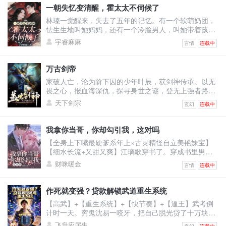
决心要让这群人血债血偿！渣男想吃绝户，与表妹双宿
一朝失忆变清醒，霍太太不伺候了
双飞？她直接退婚撤资，让将军府只剩一具空壳！白莲
林瑧一觉醒来，失去了五年的记忆。有一个软萌奶团，
花想装柔弱博同情？她反手几巴掌，当众撕烂表妹虚伪
怯生生地叫她妈妈，还有一个冷脸男人，叫她带着孩子
的脸皮！全城
去给继妹输血。原来她和自己继妹的未婚夫领了证，他
宇睿麻麻
言情
连载中
以婚姻为筹码让她签了厚厚的不平等条约！林瑧直接掀
桌：“输你姥姥！霍太太谁爱当谁当！孩子归我，财产我
分一半，至于你，喂狗！”她不知道婚后的自己怎么成为
万古剑帝
舔狗的，还被人当成草包嘲笑。五年里她拼命讨好老
家破人亡，沦为阶下囚的少年叶辰，获剑神传承。以无
公，甚至讨好老公白月光弟媳温栩，挣钱给她只求她离
畏之心，报血海深仇，探寻身世之谜，登无上强者路！
开自己老公。她
修剑道，凝天印，灵武合一，无敌诸天！恢宏大世谁主
天下剑宗
玄幻
连载中
沉浮？我有一剑可断万古！
我拿你当哥，你却勾引我，这对吗
【全身上下嘴最硬爹系年上×古灵精怪自立美艳妹宝】
【细水长流+又甜又爽】江璃歌穿书了。穿成书里男主
的恶毒前女友，死得很惨的恶毒女配。男主季司夜是顶
财咪暖金
言情
连载中
级豪门继承人，遭仇家暗算坠海失忆，被江父救下。江
父离世后，原主倚着救命之恩强行逼婚，谁料婚礼当
日，季家人携他青梅竹马的正牌未婚妻，也就是书中真
作死就变强？贷款解锁武道重生系统
女主赶来。记忆虽未恢复，可刻入骨髓的本能却让他喊
【高武】+【重生系统】+【快节奏】+【逼王】武考倒
出一声缱绻的：“浅浅......”原主当即崩溃冲上天台，要自
计时一天。穷鬼沈易一咬牙，把自己脱光贷了十万块激
杀。江
活系统。系统奖励：止疼片一枚。沈易：？？？下一
飞升应届生