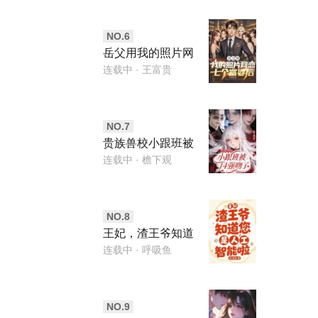
NO.
6
岳父用我的照片网
恋七个富婆后
连载中
· 王富贵
NO.
7
贵族兽校小跟班被
f4强吻了
连载中
· 檐下观
NO.
8
王妃，渣王爷知道
您是人工智能啦
连载中
· 呼吸鱼
NO.
9