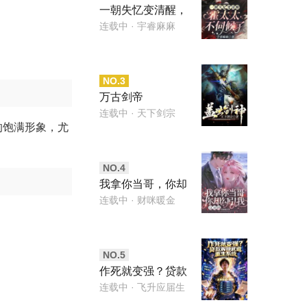
一朝失忆变清醒，
霍太太不伺候了
连载中
· 宇睿麻麻
NO.
3
万古剑帝
连载中
· 天下剑宗
的饱满形象，尤
NO.
4
我拿你当哥，你却
勾引我，这对吗
连载中
· 财咪暖金
NO.
5
作死就变强？贷款
解锁武道重生系统
连载中
· 飞升应届生