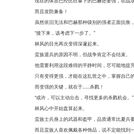
现在的体质已经比狂暴下的巴赫还要强，在战
而且攻防兼备！
虽然依旧无法和巴赫那种级别的强者正面抗衡
“接下来，该考虑下一步了。”
林风的目光再次变得深邃起来。
蛮族退兵的原因不明，但战争肯定不会结束。
他需要利用这段难得的平静时间，尽可能地提
只有变得更强，才能在这乱世之中，掌握自己
而变强的关键，就在于......杀戮！
“或许，可以主动出击，寻找更多的杀戮机会。”
林风心中开始盘算起来。
蛮族士兵身上的武器和盔甲，品质通常比夏兵
而且蛮族人喜欢佩戴各种饰品，说不定能找到