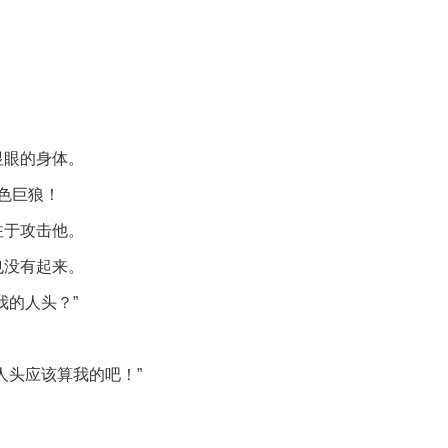
显眼的身体。
黑色巨狼！
注于攻击他。
也没有起来。
我的人头？”
人头应该算我的吧！”
。