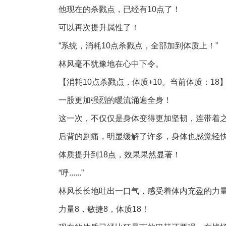
他现在的杀戮点，已经有10点了！
可以再次提升属性了！
“系统，消耗10点杀戮点，全部加到体质上！”
林风毫不犹豫地在心中下令。
【消耗10点杀戮点，体质+10。当前体质：18
一股更加强烈的暖流涌遍全身！
这一次，不仅仅是身体变得更加坚韧，连带着
后背的剧痛，明显缓解了许多，身体也感觉轻
体质提升到18点，效果果然显著！
“呼......”
林风长长地吐出一口气，感受着体内充盈的力
力量8，敏捷8，体质18！