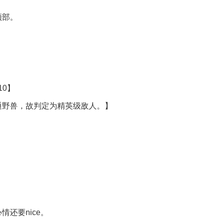
颈部。
10】
通野兽，故判定为精英级敌人。】
还要nice。