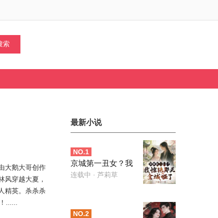
最新小说
NO.
1
京城第一丑女？我
由大鹅大哥创作
惊艳那天全城哑了
连载中
· 芦莉草
林风穿越大夏，
人精英。杀杀杀
...
NO.
2