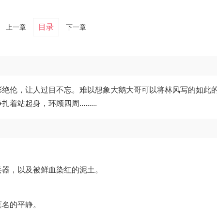
目录
上一章
下一章
彩绝伦，让人过目不忘。难以想象大鹅大哥可以将林风写的如此
身，环顾四周.........
兵器，以及被鲜血染红的泥土。
莫名的平静。