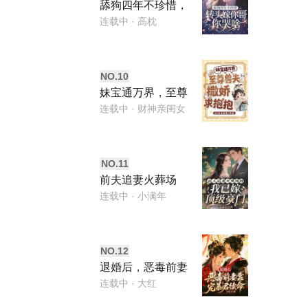
舔狗四年不珍惜，
转头嫁你哥你哭
连载中
· 高枕
啥？
NO.
10
妹宝通万界，至尊
兽夫撒娇求抱抱
连载中
· 财神亲闺女
NO.
11
前夫追妻火葬场
时，我已嫁顶级豪
连载中
· 小满年
门
NO.
12
退婚后，恶毒前妻
靠宠暴君续命
连载中
· 大红