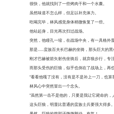
很快，他就找到了一些烤肉干和一个水囊。
虽然味道不怎么样，但足以补充体力。
吃喝完毕，林风感觉身体稍微恢复了一些。
他站起身，目光再次扫过战场。
突然，他瞳孔一缩，在战场中央，有一具格外
那是......蛮族百夫长巴赫的坐骑，那头巨大的
刚才巴赫被箭矢射伤坐骑后，就弃狼步行，专
而那头受伤的巨狼，似乎也倒在了战场上，再
“看看他嘎了没有，没有是不是补上一刀，也算
林风心中突然冒出一个念头。
“虽然第一击不是他的，只要是我让它毙命的，
这头巨狼，明显比普通的蛮族士兵要强大得多
果然，巨狼的腹部还微微颤动，有气！