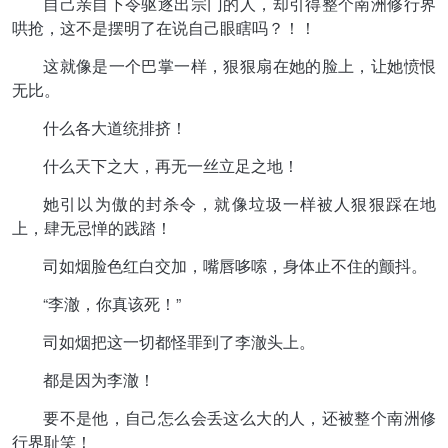
自己亲自下令驱逐出宗门的人，却引得整个南洲修行界
哄抢，这不是摆明了在说自己眼瞎吗？！！
这就像是一个巴掌一样，狠狠扇在她的脸上，让她愤恨
无比。
什么各大道统排挤！
什么天下之大，再无一丝立足之地！
她引以为傲的封杀令，就像垃圾一样被人狠狠踩在地
上，肆无忌惮的践踏！
司如烟脸色红白交加，嘴唇哆嗦，身体止不住的颤抖。
“李澈，你真该死！”
司如烟把这一切都怪罪到了李澈头上。
都是因为李澈！
要不是他，自己怎么会丢这么大的人，还被整个南洲修
行界耻笑！