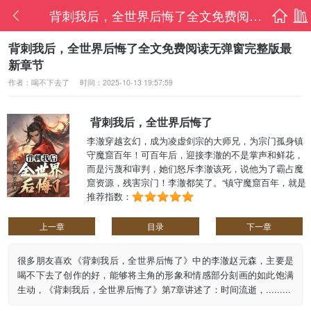
背刺我后，全世界后悔了全文免费阅读无弹窗
首页
书架
背刺我后，全世界后悔了全文免费阅读无弹窗完整版最
新章节
作者：喝不下去了
时间：2025-10-13 19:57:59
背刺我后，全世界后悔了
李澈穿越玄幻，成为凌虚剑宗的大师兄，为宗门孤身镇
守魔窟百年！可百年后，迎接李澈的不是掌声和鲜花，
而是污蔑和审判，她们怒斥李澈该死，说他为了霸占魔
窟资源，残害宗门！李澈都笑了。“镇守魔窟百年，就是
这样的结局？既如此，这魔窟我不守了，这宗门我也不
推荐指数：
伺候了！”李澈果断退出了凌虚剑宗。可她们不以为然，
根本不在乎，并且声势浩大的准备开采魔窟！然而当她
上一章
目录
下一章
们真的踏入魔窟之后，却发现无尽妖魔冲天而起，浩瀚
恐怖的气息直......
很多朋友喜欢《背刺我后，全世界后悔了》中的李澈赵元森，主要是
喝不下去了创作的好，能够将主角的形象和情感部分刻画的如此饱满
生动，《背刺我后，全世界后悔了》第7章讲述了：时间流逝，.........