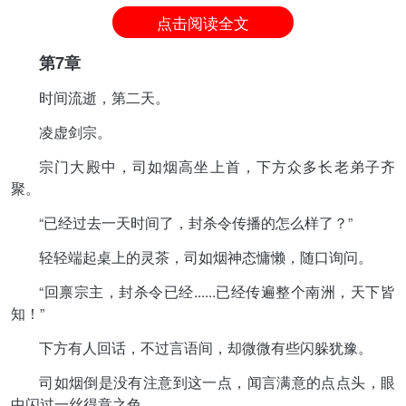
点击阅读全文
第7章
时间流逝，第二天。
凌虚剑宗。
宗门大殿中，司如烟高坐上首，下方众多长老弟子齐
聚。
“已经过去一天时间了，封杀令传播的怎么样了？”
轻轻端起桌上的灵茶，司如烟神态慵懒，随口询问。
“回禀宗主，封杀令已经......已经传遍整个南洲，天下皆
知！”
下方有人回话，不过言语间，却微微有些闪躲犹豫。
司如烟倒是没有注意到这一点，闻言满意的点点头，眼
中闪过一丝得意之色。