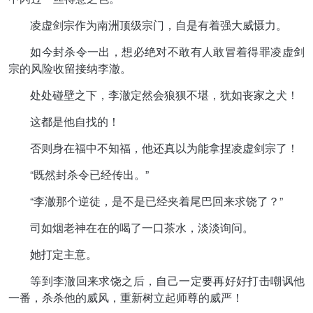
凌虚剑宗作为南洲顶级宗门，自是有着强大威慑力。
如今封杀令一出，想必绝对不敢有人敢冒着得罪凌虚剑
宗的风险收留接纳李澈。
处处碰壁之下，李澈定然会狼狈不堪，犹如丧家之犬！
这都是他自找的！
否则身在福中不知福，他还真以为能拿捏凌虚剑宗了！
“既然封杀令已经传出。”
“李澈那个逆徒，是不是已经夹着尾巴回来求饶了？”
司如烟老神在在的喝了一口茶水，淡淡询问。
她打定主意。
等到李澈回来求饶之后，自己一定要再好好打击嘲讽他
一番，杀杀他的威风，重新树立起师尊的威严！