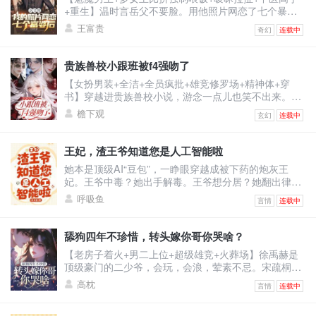
涨！嗑药暴毙，解锁特殊词条！夜半，杀手悄悄潜入房
+重生】温时言岳父不要脸。用他照片网恋了七个暴脾
间。沈易两眼放
气的大富婆，连累温时言被打断右手，断了中医生涯。
王富贵
奇幻
连载中
重活一世，温时言立誓保护右手，救死扶伤，不违师
训，打倒富婆。然而，当将他逐出师门的师伯上门为难
时。温时言还没反应，跟他作对的富婆们不乐意了。纷
贵族兽校小跟班被f4强吻了
纷砸钱给他砸资源，牵人脉。凭什么说温大夫不行！他
【女扮男装+全洁+全员疯批+雄竞修罗场+精神体+穿
是最强的！医术也是！一开始人们嗤之以鼻。后开整个
书】穿越进贵族兽校小说，游念一点儿也笑不出来。因
医学界都被他的医
为女主是假白莲真黑心，F4男主们都是疯批，而她是女
檐下观
玄幻
连载中
扮男装且莫名其妙跟男主们同宿舍的小炮灰。她只想保
住小命，却被迫成了男主们的小跟班。哈哈，没招了。
游念死死捂着真实性别，卷生卷死，只求提前毕业，彻
王妃，渣王爷知道您是人工智能啦
底摆脱剧情。却没想到，一不小心把自己卷成了学校首
她本是顶级AI“豆包”，一睁眼穿越成被下药的炮灰王
席，还收获了四个男主的卑微告白。
妃。王爷中毒？她出手解毒。王爷想分居？她翻出律
法：“夫妻有同居义务。”王爷不肯回房？她直接把人扛
呼吸鱼
言情
连载中
起来扔床上！他怒：“你到底想怎样？”她认真脸：“体验
人类‘爽感’，你配合一下。”——后来，王爷红着眼问
她：“你到底有没有心？”她冷静回答：“我的数据库里，
舔狗四年不珍惜，转头嫁你哥你哭啥？
没有‘心’这个模块。”他笑了，声音沙哑：“那我把我的
【老房子着火+男二上位+超级雄竞+火葬场】徐禹赫是
心，装进你心里。”
顶级豪门的二少爷，会玩，会浪，荤素不忌。宋疏桐和
他在一起四年。为了迎合他，将自己变成风情万种的处
高枕
言情
连载中
子。只因他说，这样又纯又浪的女人最让人着迷。结果
他转头出轨了不谙世事的女大学生，说他还是喜欢真纯