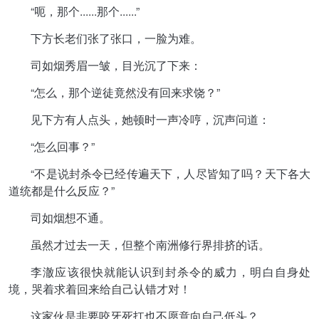
“呃，那个......那个......”
下方长老们张了张口，一脸为难。
司如烟秀眉一皱，目光沉了下来：
“怎么，那个逆徒竟然没有回来求饶？”
见下方有人点头，她顿时一声冷哼，沉声问道：
“怎么回事？”
“不是说封杀令已经传遍天下，人尽皆知了吗？天下各大
道统都是什么反应？”
司如烟想不通。
虽然才过去一天，但整个南洲修行界排挤的话。
李澈应该很快就能认识到封杀令的威力，明白自身处
境，哭着求着回来给自己认错才对！
这家伙是非要咬牙死扛也不愿意向自己低头？