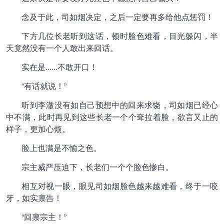
念及于此，司如烟决定，之后一定要再多给他点惩罚！
下方几位长老听到这话，顿时脸色难看，目光躲闪，半
天竟然没有一个人敢出来回话。
实在是......不敢开口！
“有话就说！”
听到李澈没有如自己预想中的回来求饶，司如烟已经心
中不满，此时再见到这些长老一个个耷拉着脸，欲言又止的
样子，更加心烦。
脸上也满是不愉之色。
宗主威严压迫下，长老们一个个脸色惨白。
相互对视一眼，眼见司如烟脸色越来越难看，终于一咬
牙，如实禀告！
“回禀宗主！”