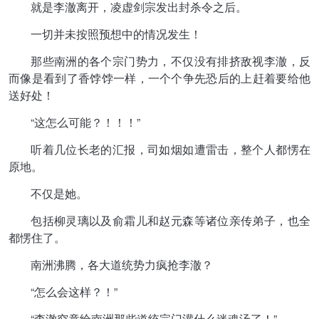
就是李澈离开，凌虚剑宗发出封杀令之后。
一切并未按照预想中的情况发生！
那些南洲的各个宗门势力，不仅没有排挤敌视李澈，反
而像是看到了香饽饽一样，一个个争先恐后的上赶着要给他
送好处！
“这怎么可能？！！！”
听着几位长老的汇报，司如烟如遭雷击，整个人都愣在
原地。
不仅是她。
包括柳灵璃以及俞霜儿和赵元森等诸位亲传弟子，也全
都愣住了。
南洲沸腾，各大道统势力疯抢李澈？
“怎么会这样？！”
“李澈究竟给南洲那些道统宗门灌什么迷魂汤了！”