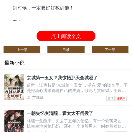
到时候，一定要好好教训他！
......
点击阅读全文
上一章
目录
下一章
最新小说
京城第一丑女？我惊艳那天全城哑了
前世，江离枝是“京城第一丑女”，活在“爱”的谎言里。于
是她满心满眼都是自己的夫婿，倾尽万贯家财，用嫁妆
填补将军府。可换来的却是——他与绿茶表妹沆瀣一
芦莉草
言情
连载中
气，甚至让她怀上侍卫的野种，最终被渣男一剑穿胸，
让她凄惨惨死！上天垂怜，重生回到出嫁前的江离枝，
决心要让这群人血债血偿！渣男想吃绝户，与表妹双宿
一朝失忆变清醒，霍太太不伺候了
双飞？她直接退婚撤资，让将军府只剩一具空壳！白莲
林瑧一觉醒来，失去了五年的记忆。有一个软萌奶团，
花想装柔弱博同情？她反手几巴掌，当众撕烂表妹虚伪
怯生生地叫她妈妈，还有一个冷脸男人，叫她带着孩子
的脸皮！全城
去给继妹输血。原来她和自己继妹的未婚夫领了证，他