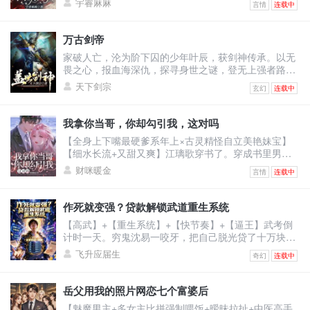
宇睿麻麻
言情
连载中
以婚姻为筹码让她签了厚厚的不平等条约！林瑧直接掀
桌：“输你姥姥！霍太太谁爱当谁当！孩子归我，财产我
分一半，至于你，喂狗！”她不知道婚后的自己怎么成为
万古剑帝
舔狗的，还被人当成草包嘲笑。五年里她拼命讨好老
家破人亡，沦为阶下囚的少年叶辰，获剑神传承。以无
公，甚至讨好老公白月光弟媳温栩，挣钱给她只求她离
畏之心，报血海深仇，探寻身世之谜，登无上强者路！
开自己老公。她
修剑道，凝天印，灵武合一，无敌诸天！恢宏大世谁主
天下剑宗
玄幻
连载中
沉浮？我有一剑可断万古！
我拿你当哥，你却勾引我，这对吗
【全身上下嘴最硬爹系年上×古灵精怪自立美艳妹宝】
【细水长流+又甜又爽】江璃歌穿书了。穿成书里男主
的恶毒前女友，死得很惨的恶毒女配。男主季司夜是顶
财咪暖金
言情
连载中
级豪门继承人，遭仇家暗算坠海失忆，被江父救下。江
父离世后，原主倚着救命之恩强行逼婚，谁料婚礼当
日，季家人携他青梅竹马的正牌未婚妻，也就是书中真
作死就变强？贷款解锁武道重生系统
女主赶来。记忆虽未恢复，可刻入骨髓的本能却让他喊
【高武】+【重生系统】+【快节奏】+【逼王】武考倒
出一声缱绻的：“浅浅......”原主当即崩溃冲上天台，要自
计时一天。穷鬼沈易一咬牙，把自己脱光贷了十万块激
杀。江
活系统。系统奖励：止疼片一枚。沈易：？？？下一
飞升应届生
奇幻
连载中
秒，他被同学富二代撞飞。【叮！宿主已死亡！】【恭
喜宿主触发武道重生系统，全属性+10！】看着面板的
沈易心中狂喜：“死一次，顶苦修三年？！”为了考上武
岳父用我的照片网恋七个富婆后
校，他站上百米高楼，纵身一跃！摔成烂泥，属性暴
【魅魔男主+多女主比拼强制喂饭+暧昧拉扯+中医高手