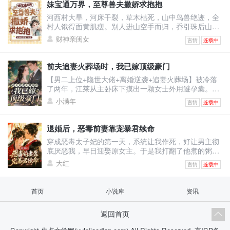
情的。一时间，宋疏桐成了圈子里的笑话。-后来。宋疏
妹宝通万界，至尊兽夫撒娇求抱抱
桐跟传闻中那古板封建，权势滔天的徐家大少——徐泊
河西村大旱，河床干裂，草木枯死，山中鸟兽绝迹，全
琂，领证结婚。徐禹赫踉跄跑来，眼尾泛红，哽咽：“宋
村人饿得面黄肌瘦。别人进山空手而归，乔引珠后山随
疏桐，你答
手一逛，肥兔野鸡堆成山，顺手还捡回了一条细短小黑
财神亲闺女
言情
连载中
蛇。看着乖巧温顺的小黑蛇，乔引珠摸着下巴盘算：这
小黑蛇炖汤鲜，刚好改善伙食。小黑蛇瞬间炸毛，兽世
至尊玄沧内心疯狂咆哮：区区凡人小雌性，竟敢觊觎本
前夫追妻火葬场时，我已嫁顶级豪门
尊？乔引珠毫无波澜：不炖汤也行，红烧更香。玄沧当
【男二上位+隐世大佬+离婚逆袭+追妻火葬场】被冷落
场认怂：别吃我！我能呼风唤雨，解你们全村大旱！更
了两年，江莱从主卧床下摸出一颗女士外用避孕囊。那
离谱的是，她路边
一刻她才明白，她不是贺谨予的妻子，而是他和沈汐月
小满年
言情
连载中
之间的第三者。叔叔病重，她只求一颗药。他说好，然
后丢给秘书。秘书给了江莱一颗假药。生死攸关之际，
病房迎来一位不速之客。男人外貌优越，贵气逼人，自
退婚后，恶毒前妻靠宠暴君续命
称是她哥的朋友。可她哥的朋友，她全都认识，除了
穿成恶毒太子妃的第一天，系统让我作死，好让男主彻
他。他陪她去找药，让她不再低眉求人。台风夜整栋楼
底厌恶我，早日迎娶原女主。于是我打翻了他煮的粥，
都在淹水，他把她
结果他说：“是我煮得不好。”我踩脏了他洗的衣服，结
大红
言情
连载中
果他抱起我说：“是我没洗干净。”我当掉他亡母的玉佩
跑路，结果转头就拿绣工钱赎了回来。系统崩溃：宿主
你是不是对“恶毒”有什么误解？！我指着冷宫漏风的屋
首页
小说库
资讯
顶：你懂什么！这叫“舍不得孩子套不着狼”！后来，那
个说要把我废黜的暴君把我圈在怀里，眼尾猩红：“凌
返回首页
姝，你再