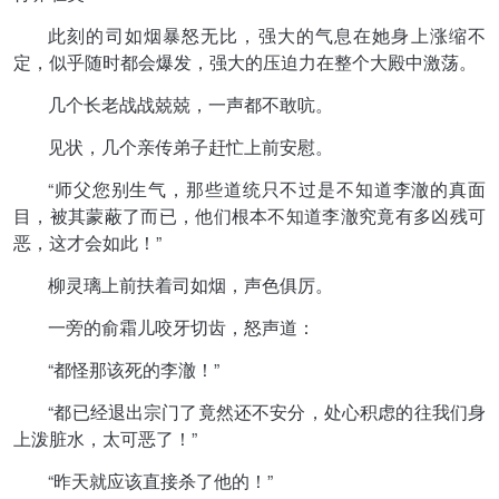
此刻的司如烟暴怒无比，强大的气息在她身上涨缩不
定，似乎随时都会爆发，强大的压迫力在整个大殿中激荡。
几个长老战战兢兢，一声都不敢吭。
见状，几个亲传弟子赶忙上前安慰。
“师父您别生气，那些道统只不过是不知道李澈的真面
目，被其蒙蔽了而已，他们根本不知道李澈究竟有多凶残可
恶，这才会如此！”
柳灵璃上前扶着司如烟，声色俱厉。
一旁的俞霜儿咬牙切齿，怒声道：
“都怪那该死的李澈！”
“都已经退出宗门了竟然还不安分，处心积虑的往我们身
上泼脏水，太可恶了！”
“昨天就应该直接杀了他的！”