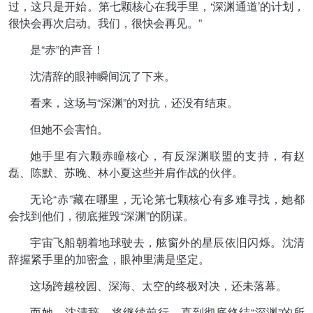
过，这只是开始。第七颗核心在我手里，‘深渊通道’的计划，
很快会再次启动。我们，很快会再见。”
是“赤”的声音！
沈清辞的眼神瞬间沉了下来。
看来，这场与“深渊”的对抗，还没有结束。
但她不会害怕。
她手里有六颗赤瞳核心，有反深渊联盟的支持，有赵
磊、陈默、苏晚、林小夏这些并肩作战的伙伴。
无论“赤”藏在哪里，无论第七颗核心有多难寻找，她都
会找到他们，彻底摧毁“深渊”的阴谋。
宇宙飞船朝着地球驶去，舷窗外的星辰依旧闪烁。沈清
辞握紧手里的加密盒，眼神里满是坚定。
这场跨越校园、深海、太空的终极对决，还未落幕。
而她，沈清辞，将继续前行，直到彻底终结“深渊”的所