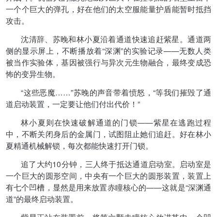
一个个巨大的弹孔，好在他们的太空服能量护盾能暂时抵挡
攻击。
沈清辞、苏晚和林小夏沿着通道快速追赶紫星。通道两
侧的显示屏上，不断播放着“深渊”的实验记录——无数人类
被当作实验体，基因被强行与异次元生物融合，最终变成恐
怖的变异生物。
“这些恶魔……”苏晚的声音带着愤怒，“等我们摧毁了通
道启动装置，一定要让他们付出代价！”
林小夏则在快速破解通道的门锁——紫星在逃跑过程
中，不断关闭身后的金属门，试图阻止她们追赶。好在林小
夏精通机械解锁，每次都能快速打开门锁。
追了大约10分钟，三人终于抵达通道启动室。启动室是
一个巨大的圆形空间，中央有一个巨大的圆形装置，装置上
有七个凹槽，显然是用来放置赤瞳核心的——这就是“深渊通
道”的最终启动装置。