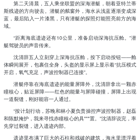
第二天清晨，五人乘坐联盟的深海潜艇，朝着亚特兰蒂
斯残迹的方向驶去。潜艇的舷窗外，海水从浅蓝逐渐变成深
蓝，最后陷入一片漆黑，只有潜艇的探照灯能照亮前方的海
域。
“距离海底遗迹还有10公里，准备启动深海抗压舱。”潜
艇驾驶员的声音传来。
沈清辞五人立刻穿上深海抗压舱，按下启动按钮——舱
体瞬间展开，包裹住全身，头盔的显示屏上显示着“抗压模式
开启，氧气充足，声波控制器已连接”。
潜艇停靠在海底遗迹的能量屏障外，沈清辞拿出一颗赤
瞳核心，贴近屏障——红色的能量与屏障碰撞，屏障上出现
一道裂缝，刚好能容一人通过。
“按计划行动，苏晚和林小夏负责操控声波控制器，赵磊
和陈默掩护，我来寻找赤瞳核心的具***置。”沈清辞说完，率
先穿过裂缝，进入遗迹内部。
遗迹里布满了巨大的石柱和残破的建筑，海水里漂浮着