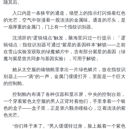
随其后。
入口内是一条狭窄的通道，墙壁上的指示灯闪烁着红色
的光芒，空气中弥漫着一股淡淡的金属味。通道的尽头，是
一扇厚重的金属门，门上有一个指纹识别器。
沈清辞的“逻辑锚点”触发，脑海里闪过一行提示：「逻
辑锚点：指纹识别器可通过“紫星的基因样本”解锁——之前
在雪山实验室获取的绿魔鳞片中，含有部分紫星的基因（绿
魔与紫星曾共同参与基因实验），可用于解锁」
她从太空服的储物舱里拿出一片绿色鳞片，放在指纹识
别器上——“滴”的一声，金属门缓缓打开，里面是一个巨大
的控制舱。
控制舱内布满了各种仪器和显示屏，中央的控制台前，
一个穿着紫色太空服的男人正背对着他们，手里拿着一个银
色的盒子——盒子里，正是第六颗赤瞳核心，泛着淡淡的紫
色光芒。
“你们终于来了。”男人缓缓转过身，脸上戴着一个紫色