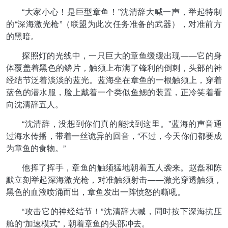
“大家小心！是巨型章鱼！”沈清辞大喊一声，举起特制
的“深海激光枪”（联盟为此次任务准备的武器），对准前方
的黑暗。
探照灯的光线中，一只巨大的章鱼缓缓出现——它的身
体覆盖着黑色的鳞片，触须上布满了锋利的倒刺，头部的神
经结节泛着淡淡的蓝光。蓝海坐在章鱼的一根触须上，穿着
蓝色的潜水服，脸上戴着一个类似鱼鳃的装置，正冷笑着看
向沈清辞五人。
“沈清辞，没想到你们真的能找到这里。”蓝海的声音通
过海水传播，带着一丝诡异的回音，“不过，今天你们都要成
为章鱼的食物。”
他挥了挥手，章鱼的触须猛地朝着五人袭来。赵磊和陈
默立刻举起深海激光枪，对准触须射击——激光穿透触须，
黑色的血液喷涌而出，章鱼发出一阵愤怒的嘶吼。
“攻击它的神经结节！”沈清辞大喊，同时按下深海抗压
舱的“加速模式”，朝着章鱼的头部冲去。