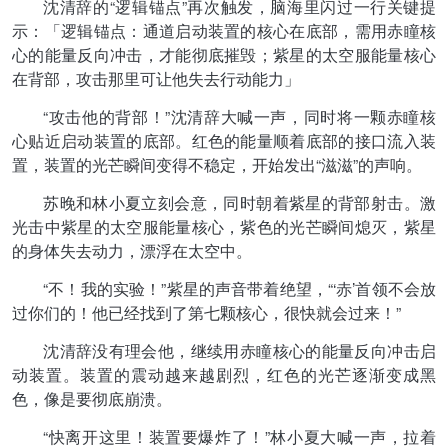
沈清辞的“逻辑锚点”再次触发，脑海里闪过一行关键提
示：「逻辑锚点：通道启动装置的核心在底部，需用赤瞳核
心的能量反向冲击，才能彻底摧毁；紫星的太空服能量核心
在背部，攻击那里可让他失去行动能力」
“攻击他的背部！”沈清辞大喊一声，同时将一颗赤瞳核
心贴近启动装置的底部。红色的能量顺着底部的接口流入装
置，装置的光芒瞬间变得不稳定，开始发出“滋滋”的声响。
苏晚和林小夏立刻会意，同时朝着紫星的背部射击。激
光击中紫星的太空服能量核心，紫色的光芒瞬间熄灭，紫星
的身体失去动力，漂浮在太空中。
“不！我的实验！”紫星的声音带着绝望，“‘赤’首领不会放
过你们的！他已经找到了第七颗核心，很快就会过来！”
沈清辞没有理会他，继续用赤瞳核心的能量反向冲击启
动装置。装置的震动越来越剧烈，红色的光芒逐渐变成黑
色，像是要彻底崩溃。
“快离开这里！装置要爆炸了！”林小夏大喊一声，拉着