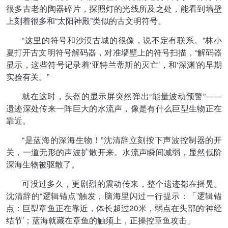
很多古老的陶器碎片，探照灯的光线所及之处，能看到墙壁
上刻着很多和“太阳神殿”类似的古文明符号。
“这里的符号和沙漠古城的很像，说不定有联系。”林小
夏打开古文明符号解码器，对准墙壁上的符号扫描，“解码器
显示，这些符号记录着‘亚特兰蒂斯的灭亡’，和‘深渊’的早期
实验有关。”
就在这时，头盔的显示屏突然弹出“能量波动预警”——
遗迹深处传来一阵巨大的水流声，像是有什么巨型生物正在
靠近。
“是蓝海的深海生物！”沈清辞立刻按下声波控制器的开
关，一道无形的声波扩散开来。水流声瞬间减弱，显然低阶
深海生物被驱散了。
可没过多久，更剧烈的震动传来，整个遗迹都在摇晃。
沈清辞的“逻辑锚点”触发，脑海里闪过一行提示：「逻辑锚
点：巨型章鱼正在靠近，体长超过20米，弱点在头部的‘神经
结节’；蓝海就藏在章鱼的触须上，正操控章鱼攻击」