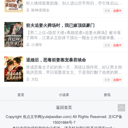
村人饿得面黄肌瘦。别人进山空手而归，乔引珠后山随
疏桐，你答
手一逛，肥兔野鸡堆成山，顺手还捡回了一条细短小黑
财神亲闺女
言情
连载中
蛇。看着乖巧温顺的小黑蛇，乔引珠摸着下巴盘算：这
小黑蛇炖汤鲜，刚好改善伙食。小黑蛇瞬间炸毛，兽世
至尊玄沧内心疯狂咆哮：区区凡人小雌性，竟敢觊觎本
前夫追妻火葬场时，我已嫁顶级豪门
尊？乔引珠毫无波澜：不炖汤也行，红烧更香。玄沧当
【男二上位+隐世大佬+离婚逆袭+追妻火葬场】被冷落
场认怂：别吃我！我能呼风唤雨，解你们全村大旱！更
了两年，江莱从主卧床下摸出一颗女士外用避孕囊。那
离谱的是，她路边
一刻她才明白，她不是贺谨予的妻子，而是他和沈汐月
小满年
言情
连载中
之间的第三者。叔叔病重，她只求一颗药。他说好，然
后丢给秘书。秘书给了江莱一颗假药。生死攸关之际，
病房迎来一位不速之客。男人外貌优越，贵气逼人，自
退婚后，恶毒前妻靠宠暴君续命
称是她哥的朋友。可她哥的朋友，她全都认识，除了
穿成恶毒太子妃的第一天，系统让我作死，好让男主彻
他。他陪她去找药，让她不再低眉求人。台风夜整栋楼
底厌恶我，早日迎娶原女主。于是我打翻了他煮的粥，
都在淹水，他把她
结果他说：“是我煮得不好。”我踩脏了他洗的衣服，结
大红
言情
连载中
果他抱起我说：“是我没洗干净。”我当掉他亡母的玉佩
跑路，结果转头就拿绣工钱赎了回来。系统崩溃：宿主
你是不是对“恶毒”有什么误解？！我指着冷宫漏风的屋
首页
小说库
资讯
顶：你懂什么！这叫“舍不得孩子套不着狼”！后来，那
个说要把我废黜的暴君把我圈在怀里，眼尾猩红：“凌
返回首页
姝，你再
Copyright 焦点文学网(yulejiaodian.com) All Rights Reserved.
京ICP备
15031684号-7
本站内容如侵犯您的合法权益，请及时与我们联系处理(Email：