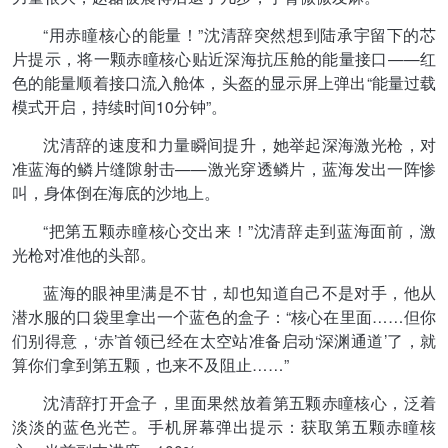
“用赤瞳核心的能量！”沈清辞突然想到陆承宇留下的芯
片提示，将一颗赤瞳核心贴近深海抗压舱的能量接口——红
色的能量顺着接口流入舱体，头盔的显示屏上弹出“能量过载
模式开启，持续时间10分钟”。
沈清辞的速度和力量瞬间提升，她举起深海激光枪，对
准蓝海的鳞片缝隙射击——激光穿透鳞片，蓝海发出一阵惨
叫，身体倒在海底的沙地上。
“把第五颗赤瞳核心交出来！”沈清辞走到蓝海面前，激
光枪对准他的头部。
蓝海的眼神里满是不甘，却也知道自己不是对手，他从
潜水服的口袋里拿出一个蓝色的盒子：“核心在里面……但你
们别得意，‘赤’首领已经在太空站准备启动‘深渊通道’了，就
算你们拿到第五颗，也来不及阻止……”
沈清辞打开盒子，里面果然放着第五颗赤瞳核心，泛着
淡淡的蓝色光芒。手机屏幕弹出提示：获取第五颗赤瞳核