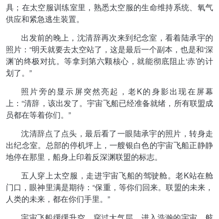
具；在太空服训练室里，熟悉太空服的生命维持系统、氧气
供应和紧急逃生装置。
出发前的晚上，沈清辞再次来到纪念室，看着陆承宇的
照片：“明天就要去太空站了，这是最后一个副本，也是和‘深
渊’的终极对抗。等拿到第六颗核心，就能彻底阻止‘赤’的计
划了。”
照片旁的显示屏突然亮起，老K的身影出现在屏幕
上：“清辞，该出发了。宇宙飞船已经准备就绪，所有联盟成
员都在等着你们。”
沈清辞点了点头，最后看了一眼陆承宇的照片，转身走
出纪念室。总部的停机坪上，一艘银白色的宇宙飞船正静静
地停在那里，船身上印着反深渊联盟的标志。
五人穿上太空服，走进宇宙飞船的驾驶舱。老K站在舱
门口，眼神里满是期待：“保重，等你们回来。联盟的未来，
人类的未来，都在你们手里。”
宇宙飞船缓缓升空，穿过大气层，进入浩瀚的宇宙。舷