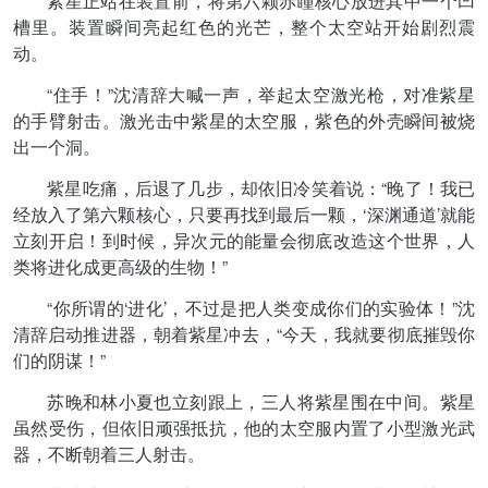
紫星正站在装置前，将第六颗赤瞳核心放进其中一个凹
槽里。装置瞬间亮起红色的光芒，整个太空站开始剧烈震
动。
“住手！”沈清辞大喊一声，举起太空激光枪，对准紫星
的手臂射击。激光击中紫星的太空服，紫色的外壳瞬间被烧
出一个洞。
紫星吃痛，后退了几步，却依旧冷笑着说：“晚了！我已
经放入了第六颗核心，只要再找到最后一颗，‘深渊通道’就能
立刻开启！到时候，异次元的能量会彻底改造这个世界，人
类将进化成更高级的生物！”
“你所谓的‘进化’，不过是把人类变成你们的实验体！”沈
清辞启动推进器，朝着紫星冲去，“今天，我就要彻底摧毁你
们的阴谋！”
苏晚和林小夏也立刻跟上，三人将紫星围在中间。紫星
虽然受伤，但依旧顽强抵抗，他的太空服内置了小型激光武
器，不断朝着三人射击。