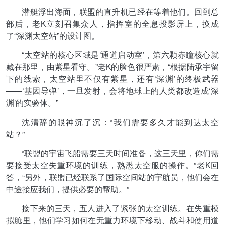
潜艇浮出海面，联盟的直升机已经在等着他们。回到总
部后，老K立刻召集众人，指挥室的全息投影屏上，换成
了“深渊太空站”的设计图。
“太空站的核心区域是‘通道启动室’，第六颗赤瞳核心就
藏在那里，由紫星看守。”老K的脸色很严肃，“根据陆承宇留
下的线索，太空站里不仅有紫星，还有‘深渊’的终极武器
——‘基因导弹’，一旦发射，会将地球上的人类都改造成‘深
渊’的实验体。”
沈清辞的眼神沉了沉：“我们需要多久才能到达太空
站？”
“联盟的宇宙飞船需要三天时间准备，这三天里，你们需
要接受太空失重环境的训练，熟悉太空服的操作。”老K回
答，“另外，联盟已经联系了国际空间站的宇航员，他们会在
中途接应我们，提供必要的帮助。”
接下来的三天，五人进入了紧张的太空训练。在失重模
拟舱里，他们学习如何在无重力环境下移动、战斗和使用道