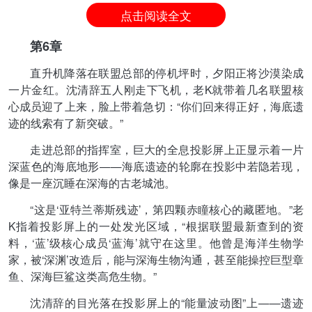
点击阅读全文
第6章
直升机降落在联盟总部的停机坪时，夕阳正将沙漠染成
一片金红。沈清辞五人刚走下飞机，老K就带着几名联盟核
心成员迎了上来，脸上带着急切：“你们回来得正好，海底遗
迹的线索有了新突破。”
走进总部的指挥室，巨大的全息投影屏上正显示着一片
深蓝色的海底地形——海底遗迹的轮廓在投影中若隐若现，
像是一座沉睡在深海的古老城池。
“这是‘亚特兰蒂斯残迹’，第四颗赤瞳核心的藏匿地。”老
K指着投影屏上的一处发光区域，“根据联盟最新查到的资
料，‘蓝’级核心成员‘蓝海’就守在这里。他曾是海洋生物学
家，被‘深渊’改造后，能与深海生物沟通，甚至能操控巨型章
鱼、深海巨鲨这类高危生物。”
沈清辞的目光落在投影屏上的“能量波动图”上——遗迹