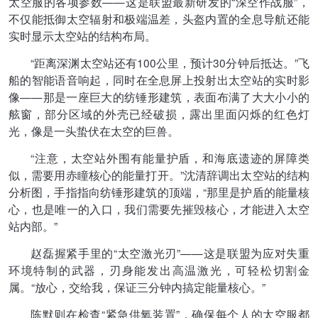
太空服的各项参数——这是联盟最新研发的“深空作战服”，
不仅能抵御太空辐射和极端温差，头盔内置的全息导航还能
实时显示太空站的结构布局。
“距离深渊太空站还有100公里，预计30分钟后抵达。”飞
船的智能语音响起，同时在全息屏上投射出太空站的实时影
像——那是一座巨大的纺锤形建筑，表面布满了大大小小的
舷窗，部分区域的外壳已经破损，露出里面闪烁的红色灯
光，像是一头蛰伏在太空的巨兽。
“注意，太空站外围有能量护盾，和海底遗迹的屏障类
似，需要用赤瞳核心的能量打开。”沈清辞调出太空站的结构
分析图，手指指向纺锤形建筑的顶端，“那里是护盾的能量核
心，也是唯一的入口，我们需要先摧毁核心，才能进入太空
站内部。”
赵磊握紧手里的“太空激光刃”——这是联盟为应对失重
环境特制的武器，刃身能发出高温激光，可轻松切割金
属。“放心，交给我，保证三分钟内搞定能量核心。”
陈默则在检查“紧急供氧装置”，确保每个人的太空服都