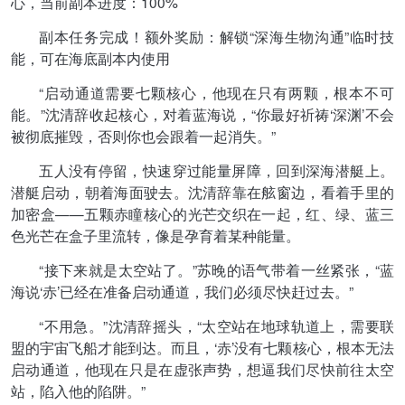
心，当前副本进度：100%
副本任务完成！额外奖励：解锁“深海生物沟通”临时技
能，可在海底副本内使用
“启动通道需要七颗核心，他现在只有两颗，根本不可
能。”沈清辞收起核心，对着蓝海说，“你最好祈祷‘深渊’不会
被彻底摧毁，否则你也会跟着一起消失。”
五人没有停留，快速穿过能量屏障，回到深海潜艇上。
潜艇启动，朝着海面驶去。沈清辞靠在舷窗边，看着手里的
加密盒——五颗赤瞳核心的光芒交织在一起，红、绿、蓝三
色光芒在盒子里流转，像是孕育着某种能量。
“接下来就是太空站了。”苏晚的语气带着一丝紧张，“蓝
海说‘赤’已经在准备启动通道，我们必须尽快赶过去。”
“不用急。”沈清辞摇头，“太空站在地球轨道上，需要联
盟的宇宙飞船才能到达。而且，‘赤’没有七颗核心，根本无法
启动通道，他现在只是在虚张声势，想逼我们尽快前往太空
站，陷入他的陷阱。”