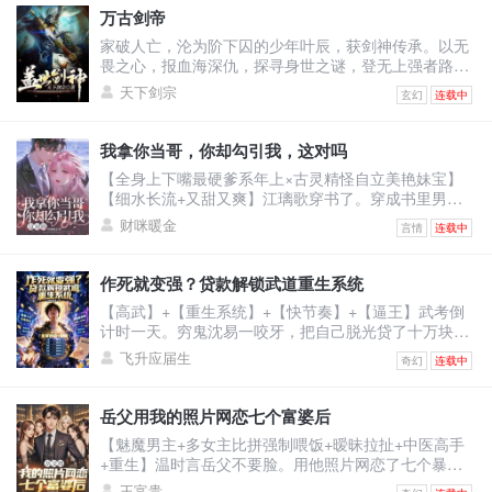
分一半，至于你，喂狗！”她不知道婚后的自己怎么成为
万古剑帝
舔狗的，还被人当成草包嘲笑。五年里她拼命讨好老
家破人亡，沦为阶下囚的少年叶辰，获剑神传承。以无
公，甚至讨好老公白月光弟媳温栩，挣钱给她只求她离
畏之心，报血海深仇，探寻身世之谜，登无上强者路！
开自己老公。她
修剑道，凝天印，灵武合一，无敌诸天！恢宏大世谁主
天下剑宗
玄幻
连载中
沉浮？我有一剑可断万古！
我拿你当哥，你却勾引我，这对吗
【全身上下嘴最硬爹系年上×古灵精怪自立美艳妹宝】
【细水长流+又甜又爽】江璃歌穿书了。穿成书里男主
的恶毒前女友，死得很惨的恶毒女配。男主季司夜是顶
财咪暖金
言情
连载中
级豪门继承人，遭仇家暗算坠海失忆，被江父救下。江
父离世后，原主倚着救命之恩强行逼婚，谁料婚礼当
日，季家人携他青梅竹马的正牌未婚妻，也就是书中真
作死就变强？贷款解锁武道重生系统
女主赶来。记忆虽未恢复，可刻入骨髓的本能却让他喊
【高武】+【重生系统】+【快节奏】+【逼王】武考倒
出一声缱绻的：“浅浅......”原主当即崩溃冲上天台，要自
计时一天。穷鬼沈易一咬牙，把自己脱光贷了十万块激
杀。江
活系统。系统奖励：止疼片一枚。沈易：？？？下一
飞升应届生
奇幻
连载中
秒，他被同学富二代撞飞。【叮！宿主已死亡！】【恭
喜宿主触发武道重生系统，全属性+10！】看着面板的
沈易心中狂喜：“死一次，顶苦修三年？！”为了考上武
岳父用我的照片网恋七个富婆后
校，他站上百米高楼，纵身一跃！摔成烂泥，属性暴
【魅魔男主+多女主比拼强制喂饭+暧昧拉扯+中医高手
涨！嗑药暴毙，解锁特殊词条！夜半，杀手悄悄潜入房
+重生】温时言岳父不要脸。用他照片网恋了七个暴脾
间。沈易两眼放
气的大富婆，连累温时言被打断右手，断了中医生涯。
王富贵