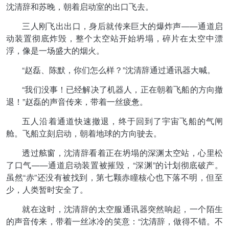
沈清辞和苏晚，朝着启动室的出口飞去。
三人刚飞出出口，身后就传来巨大的爆炸声——通道启
动装置彻底炸毁，整个太空站开始坍塌，碎片在太空中漂
浮，像是一场盛大的烟火。
“赵磊、陈默，你们怎么样？”沈清辞通过通讯器大喊。
“我们没事！已经解决了机器人，正在朝着飞船的方向撤
退！”赵磊的声音传来，带着一丝疲惫。
五人沿着通道快速撤退，终于回到了宇宙飞船的气闸
舱。飞船立刻启动，朝着地球的方向驶去。
透过舷窗，沈清辞看着正在坍塌的深渊太空站，心里松
了口气——通道启动装置被摧毁，“深渊”的计划彻底破产。
虽然“赤”还没有被找到，第七颗赤瞳核心也下落不明，但至
少，人类暂时安全了。
就在这时，沈清辞的太空服通讯器突然响起，一个陌生
的声音传来，带着一丝冰冷的笑意：“沈清辞，做得不错。不