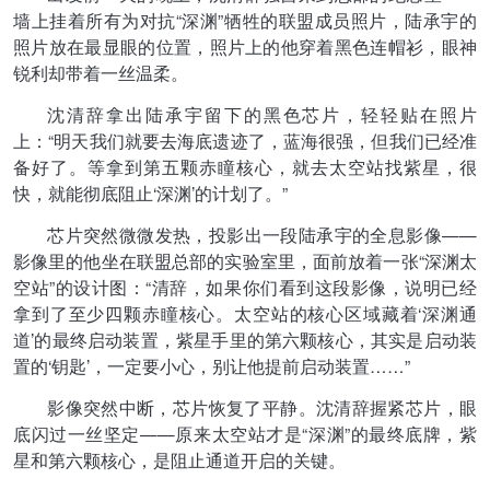
墙上挂着所有为对抗“深渊”牺牲的联盟成员照片，陆承宇的
照片放在最显眼的位置，照片上的他穿着黑色连帽衫，眼神
锐利却带着一丝温柔。
沈清辞拿出陆承宇留下的黑色芯片，轻轻贴在照片
上：“明天我们就要去海底遗迹了，蓝海很强，但我们已经准
备好了。等拿到第五颗赤瞳核心，就去太空站找紫星，很
快，就能彻底阻止‘深渊’的计划了。”
芯片突然微微发热，投影出一段陆承宇的全息影像——
影像里的他坐在联盟总部的实验室里，面前放着一张“深渊太
空站”的设计图：“清辞，如果你们看到这段影像，说明已经
拿到了至少四颗赤瞳核心。太空站的核心区域藏着‘深渊通
道’的最终启动装置，紫星手里的第六颗核心，其实是启动装
置的‘钥匙’，一定要小心，别让他提前启动装置……”
影像突然中断，芯片恢复了平静。沈清辞握紧芯片，眼
底闪过一丝坚定——原来太空站才是“深渊”的最终底牌，紫
星和第六颗核心，是阻止通道开启的关键。