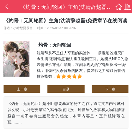
《灼骨：无间轮回》主角(沈清辞赵磊)免费章节
首页
书架
《灼骨：无间轮回》主角(沈清辞赵磊)免费章节在线阅读
作者：小叶想要暴富
时间：2025-09-15 00:26:37
灼骨：无间轮回
沈清辞从不是任人宰割的实验体——前世追凶遭灭口，
今生携“逻辑锚点”能力重生轮回空间。她能从NPC的微
表情里拆穿死亡陷阱，在副本规则的字缝里抠出一线生
机：用铁棍反杀背叛的队友，借残影之力智取宿管信
任，拿赤瞳核心与“深渊”首领博弈。当七颗核心集齐，
推荐指数：
她终于看清：所谓轮回，不过是一场针对她的、跨
越......
上一章
目录
下一章
《灼骨：无间轮回》是小叶想要暴富的得力之作，通过文章内容就可
以发现，小叶想要暴富的写作功底很强，所描绘的故事和人物沈清辞
赵磊一点不会有生搬硬套的感觉，本章内容是：直升机降落在
联.........