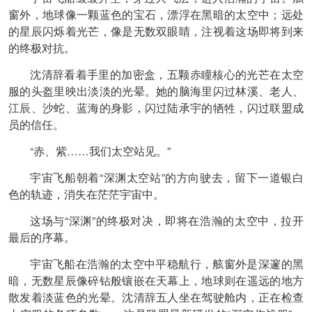
窗外，地球像一颗蓝色的宝石，漂浮在黑暗的太空中；远处
的星辰闪烁着光芒，像是无数双眼睛，注视着这场即将到来
的终极对抗。
沈清辞看着手里的加密盒，五颗赤瞳核心的光芒在太空
服的头盔里映出淡淡的光晕。她的脑海里闪过林溪、老人、
江辰、沙蛇、蓝海的身影，闪过陆承宇的牺牲，闪过联盟成
员的信任。
“赤、紫……我们太空站见。”
宇宙飞船朝着“深渊太空站”的方向驶去，留下一道银白
色的轨迹，消失在茫茫宇宙中。
这场与“深渊”的终极对决，即将在浩瀚的太空中，拉开
最后的序幕。
宇宙飞船在浩瀚的太空中平稳航行，舷窗外是深邃的黑
暗，无数星辰像碎钻般镶嵌在天幕上，地球则在遥远的地方
散发着淡蓝色的光晕。沈清辞五人坐在驾驶舱内，正在检查