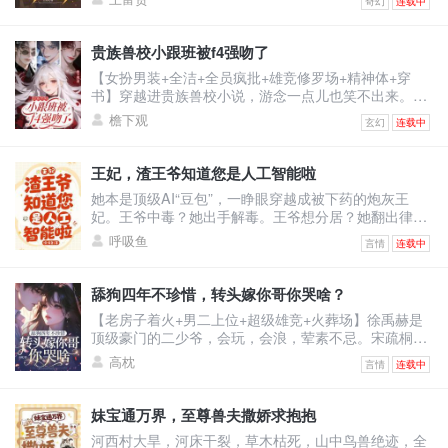
奇幻
连载中
重活一世，温时言立誓保护右手，救死扶伤，不违师
训，打倒富婆。然而，当将他逐出师门的师伯上门为难
时。温时言还没反应，跟他作对的富婆们不乐意了。纷
贵族兽校小跟班被f4强吻了
纷砸钱给他砸资源，牵人脉。凭什么说温大夫不行！他
【女扮男装+全洁+全员疯批+雄竞修罗场+精神体+穿
是最强的！医术也是！一开始人们嗤之以鼻。后开整个
书】穿越进贵族兽校小说，游念一点儿也笑不出来。因
医学界都被他的医
为女主是假白莲真黑心，F4男主们都是疯批，而她是女
檐下观
玄幻
连载中
扮男装且莫名其妙跟男主们同宿舍的小炮灰。她只想保
住小命，却被迫成了男主们的小跟班。哈哈，没招了。
游念死死捂着真实性别，卷生卷死，只求提前毕业，彻
王妃，渣王爷知道您是人工智能啦
底摆脱剧情。却没想到，一不小心把自己卷成了学校首
她本是顶级AI“豆包”，一睁眼穿越成被下药的炮灰王
席，还收获了四个男主的卑微告白。
妃。王爷中毒？她出手解毒。王爷想分居？她翻出律
法：“夫妻有同居义务。”王爷不肯回房？她直接把人扛
呼吸鱼
言情
连载中
起来扔床上！他怒：“你到底想怎样？”她认真脸：“体验
人类‘爽感’，你配合一下。”——后来，王爷红着眼问
她：“你到底有没有心？”她冷静回答：“我的数据库里，
舔狗四年不珍惜，转头嫁你哥你哭啥？
没有‘心’这个模块。”他笑了，声音沙哑：“那我把我的
【老房子着火+男二上位+超级雄竞+火葬场】徐禹赫是
心，装进你心里。”
顶级豪门的二少爷，会玩，会浪，荤素不忌。宋疏桐和
他在一起四年。为了迎合他，将自己变成风情万种的处
高枕
言情
连载中
子。只因他说，这样又纯又浪的女人最让人着迷。结果
他转头出轨了不谙世事的女大学生，说他还是喜欢真纯
情的。一时间，宋疏桐成了圈子里的笑话。-后来。宋疏
妹宝通万界，至尊兽夫撒娇求抱抱
桐跟传闻中那古板封建，权势滔天的徐家大少——徐泊
河西村大旱，河床干裂，草木枯死，山中鸟兽绝迹，全
琂，领证结婚。徐禹赫踉跄跑来，眼尾泛红，哽咽：“宋