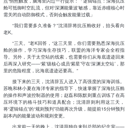
点”悄然触发，脑海里闪过一行提示：「逻辑锚点：深海抗压
舱可抵御时空乱流，但对‘深渊能量波’敏感，靠近赤瞳核心时
需关闭自动防御模式，否则会触发能量过载」
“我们需要多久准备？”沈清辞将抗压舱收好，抬头看向
老K。
“三天。”老K回答，“这三天里，你们需要熟悉深海抗压
舱的操作，学习深海生存技巧，联盟的海洋专家会全程指
导。另外，关于太空站的线索，也需要你们从海底遗迹回来
后再深入研究——‘紫’级核心成员‘紫星’守在‘深渊太空站’，那
里的危险程度，比海底遗迹还要高。”
接下来的三天，沈清辞五人进入了高强度的深海训练。
苏晚和林小夏在海洋专家的指导下，快速掌握了深海抗压舱
的操作和声波控制器的使用；赵磊和陈默则重点训练了在高
压环境下的格斗技巧和道具配合；沈清辞则利用这三天，
将“逻辑锚点”的“规则预判”功能再次升级，能提前15分钟预判
副本内的能量波动和规则变更。
出发前一天的晚上，沈清辞独自来到总部的纪念室——