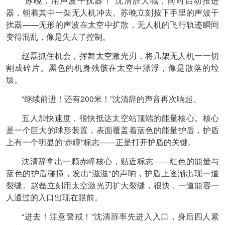
“苏晚，用声波干扰器！”沈清辞大喊，同时启动推进
器，朝着其中一架无人机冲去。苏晚立刻按下手里的声波干
扰器——无形的声波在太空中扩散，无人机的飞行轨迹瞬间
变得混乱，像是失去了控制。
赵磊抓住机会，挥舞太空激光刃，将几架无人机一一切
割成碎片。黑色的机身残骸在太空中漂浮，像是散落的垃
圾。
“继续前进！还有200米！”沈清辞的声音再次响起。
五人加快速度，很快抵达太空站顶端的能量核心。核心
是一个巨大的球形装置，表面覆盖着蓝色的能量护盾，护盾
上有一个明显的“赤瞳”标志——正是打开护盾的关键。
沈清辞拿出一颗赤瞳核心，贴近标志——红色的能量与
蓝色的护盾碰撞，发出“滋滋”的声响，护盾上逐渐出现一道
裂缝。赵磊立刻用太空激光刃扩大裂缝，很快，一道能容一
人通过的入口出现在眼前。
“进去！注意警戒！”沈清辞率先进入入口，身后四人紧