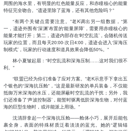
周围的海水里，有明显的红色能量反应，和赤瞳核心的能量
特征完全吻合。“遗迹里除了蓝海，还有其他危险吗？”
“有两个关键点需要注意。”老K调出另一组数据，“第
一，遗迹外围有‘深渊’布置的‘能量屏障’，需要用赤瞳核心的
能量才能打开；第二，遗迹内部存在‘时空乱流’，会随机传送
玩家的位置，而且每天20:00-次日4:00，遗迹会进入‘深海压
制模式’，玩家的行动速度和道具效果会降低50%。”
林小夏皱起眉：“时空乱流和深海压制……这对我们很不
利。”
“联盟已经为你们准备了应对方案。”老K示意手下拿出五
个银色的“深海抗压舱”，“这是最新研发的单兵装备，不仅能
抵御万米深海的水压，还能屏蔽时空乱流的干扰；另外，我
们还准备了‘声波控制器’，能暂时驱离低阶深海生物，对付蓝
海的巨型生物时，或许能派上用场。”
沈清辞拿起一个深海抗压舱——舱体小巧，展开后能包
裹全身，表面的特殊材质泛着淡淡的蓝光。她的“逻辑锚