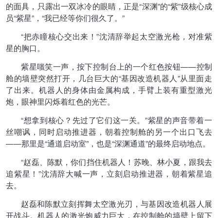
的面具，只露出一双冰冷的眼睛，正是“深渊”的“紫”级核心成
员“紫星”，“我已经等你们很久了。”
“把赤瞳核心交出来！”沈清辞举起太空激光枪，对准紫
星的胸口。
紫星嗤笑一声，按下控制台上的一个红色按钮——控制
舱的墙壁突然打开，几台巨大的“基因改造机器人”从里面走
了出来。机器人的身体由金属构成，手臂上装有重型激光
炮，眼神里闪烁着红色的光芒。
“想拿到核心？先过了它们这一关。”紫星的声音带着一
丝嘲讽，同时启动推进器，朝着控制舱的另一个出口飞去
——那里是“通道启动室”，也是“深渊通道”的最终启动地点。
“赵磊、陈默，你们挡住机器人！苏晚、林小夏，跟我去
追紫星！”沈清辞大喊一声，立刻启动推进器，朝着紫星追
去。
赵磊和陈默立刻挥舞太空激光刃，与基因改造机器人展
开战斗。机器人的激光炮威力巨大，在控制舱的墙壁上留下