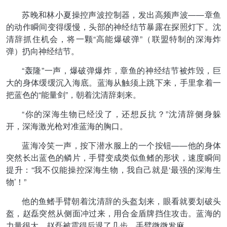
苏晚和林小夏操控声波控制器，发出高频声波——章鱼
的动作瞬间变得缓慢，头部的神经结节暴露在探照灯下。沈
清辞抓住机会，将一颗“高能爆破弹”（联盟特制的深海炸
弹）扔向神经结节。
“轰隆”一声，爆破弹爆炸，章鱼的神经结节被炸毁，巨
大的身体缓缓沉入海底。蓝海从触须上跳下来，手里拿着一
把蓝色的“能量剑”，朝着沈清辞刺来。
“你的深海生物已经没了，还想反抗？”沈清辞侧身躲
开，深海激光枪对准蓝海的胸口。
蓝海冷笑一声，按下潜水服上的一个按钮——他的身体
突然长出蓝色的鳞片，手臂变成类似鱼鳍的形状，速度瞬间
提升：“我不仅能操控深海生物，我自己就是‘最强的深海生
物’！”
他的鱼鳍手臂朝着沈清辞的头盔划来，眼看就要划破头
盔，赵磊突然从侧面冲过来，用合金盾牌挡住攻击。蓝海的
力量很大，赵磊被震得后退了几步，手臂微微发麻。