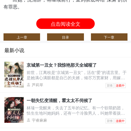
有罪恶。
点击阅读全文
上一章
目录
下一章
最新小说
京城第一丑女？我惊艳那天全城哑了
前世，江离枝是“京城第一丑女”，活在“爱”的谎言里。于
是她满心满眼都是自己的夫婿，倾尽万贯家财，用嫁妆
填补将军府。可换来的却是——他与绿茶表妹沆瀣一
芦莉草
言情
连载中
气，甚至让她怀上侍卫的野种，最终被渣男一剑穿胸，
让她凄惨惨死！上天垂怜，重生回到出嫁前的江离枝，
决心要让这群人血债血偿！渣男想吃绝户，与表妹双宿
一朝失忆变清醒，霍太太不伺候了
双飞？她直接退婚撤资，让将军府只剩一具空壳！白莲
林瑧一觉醒来，失去了五年的记忆。有一个软萌奶团，
花想装柔弱博同情？她反手几巴掌，当众撕烂表妹虚伪
怯生生地叫她妈妈，还有一个冷脸男人，叫她带着孩子
的脸皮！全城
去给继妹输血。原来她和自己继妹的未婚夫领了证，他
宇睿麻麻
言情
连载中
以婚姻为筹码让她签了厚厚的不平等条约！林瑧直接掀
桌：“输你姥姥！霍太太谁爱当谁当！孩子归我，财产我