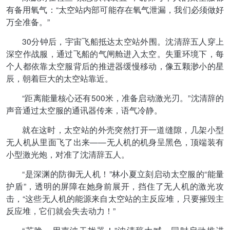
有备用氧气：“太空站内部可能存在氧气泄漏，我们必须做好
万全准备。”
30分钟后，宇宙飞船抵达太空站外围。沈清辞五人穿上
深空作战服，通过飞船的气闸舱进入太空。失重环境下，每
个人都依靠太空服背后的推进器缓慢移动，像五颗渺小的星
辰，朝着巨大的太空站靠近。
“距离能量核心还有500米，准备启动激光刃。”沈清辞的
声音通过太空服的通讯器传来，语气冷静。
就在这时，太空站的外壳突然打开一道缝隙，几架小型
无人机从里面飞了出来——无人机的机身呈黑色，顶端装有
小型激光炮，对准了沈清辞五人。
“是深渊的防御无人机！”林小夏立刻启动太空服的“能量
护盾”，透明的屏障在她身前展开，挡住了无人机的激光攻
击，“这些无人机的能源来自太空站的主反应堆，只要摧毁主
反应堆，它们就会失去动力！”