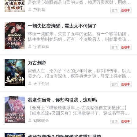
是她满心满眼都是自己的夫婿，倾尽万贯家财，用嫁妆
填补将军府。可换来的却是——他与绿茶表妹沆瀣一
芦莉草
言情
连载中
气，甚至让她怀上侍卫的野种，最终被渣男一剑穿胸，
让她凄惨惨死！上天垂怜，重生回到出嫁前的江离枝，
决心要让这群人血债血偿！渣男想吃绝户，与表妹双宿
一朝失忆变清醒，霍太太不伺候了
双飞？她直接退婚撤资，让将军府只剩一具空壳！白莲
林瑧一觉醒来，失去了五年的记忆。有一个软萌奶团，
花想装柔弱博同情？她反手几巴掌，当众撕烂表妹虚伪
怯生生地叫她妈妈，还有一个冷脸男人，叫她带着孩子
的脸皮！全城
去给继妹输血。原来她和自己继妹的未婚夫领了证，他
宇睿麻麻
言情
连载中
以婚姻为筹码让她签了厚厚的不平等条约！林瑧直接掀
桌：“输你姥姥！霍太太谁爱当谁当！孩子归我，财产我
分一半，至于你，喂狗！”她不知道婚后的自己怎么成为
万古剑帝
舔狗的，还被人当成草包嘲笑。五年里她拼命讨好老
家破人亡，沦为阶下囚的少年叶辰，获剑神传承。以无
公，甚至讨好老公白月光弟媳温栩，挣钱给她只求她离
畏之心，报血海深仇，探寻身世之谜，登无上强者路！
开自己老公。她
修剑道，凝天印，灵武合一，无敌诸天！恢宏大世谁主
天下剑宗
玄幻
连载中
沉浮？我有一剑可断万古！
我拿你当哥，你却勾引我，这对吗
【全身上下嘴最硬爹系年上×古灵精怪自立美艳妹宝】
【细水长流+又甜又爽】江璃歌穿书了。穿成书里男主
的恶毒前女友，死得很惨的恶毒女配。男主季司夜是顶
财咪暖金
言情
连载中
级豪门继承人，遭仇家暗算坠海失忆，被江父救下。江
父离世后，原主倚着救命之恩强行逼婚，谁料婚礼当
日，季家人携他青梅竹马的正牌未婚妻，也就是书中真
作死就变强？贷款解锁武道重生系统