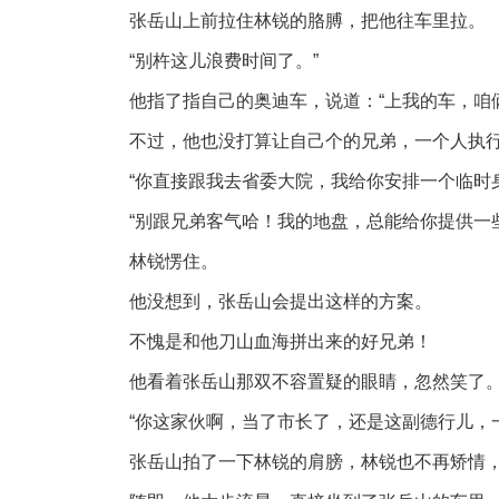
张岳山上前拉住林锐的胳膊，把他往车里拉。
“别杵这儿浪费时间了。”
他指了指自己的奥迪车，说道：“上我的车，咱
不过，他也没打算让自己个的兄弟，一个人执
“你直接跟我去省委大院，我给你安排一个临时
“别跟兄弟客气哈！我的地盘，总能给你提供一
林锐愣住。
他没想到，张岳山会提出这样的方案。
不愧是和他刀山血海拼出来的好兄弟！
他看着张岳山那双不容置疑的眼睛，忽然笑了
“你这家伙啊，当了市长了，还是这副德行儿，
张岳山拍了一下林锐的肩膀，林锐也不再矫情