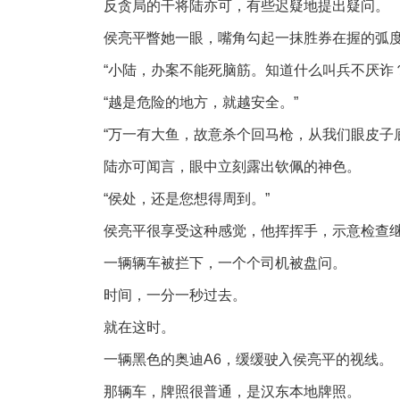
反贪局的干将陆亦可，有些迟疑地提出疑问。
侯亮平瞥她一眼，嘴角勾起一抹胜券在握的弧
“小陆，办案不能死脑筋。知道什么叫兵不厌诈
“越是危险的地方，就越安全。”
“万一有大鱼，故意杀个回马枪，从我们眼皮子
陆亦可闻言，眼中立刻露出钦佩的神色。
“侯处，还是您想得周到。”
侯亮平很享受这种感觉，他挥挥手，示意检查
一辆辆车被拦下，一个个司机被盘问。
时间，一分一秒过去。
就在这时。
一辆黑色的奥迪A6，缓缓驶入侯亮平的视线。
那辆车，牌照很普通，是汉东本地牌照。