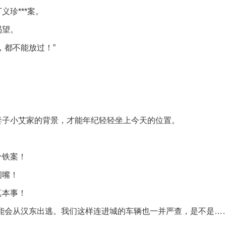
珍***案。
渴望。
，都不能放过！”
妻子小艾家的背景，才能年纪轻轻坐上今天的位置。
个铁案！
闭嘴！
真本事！
能会从汉东出逃。我们这样连进城的车辆也一并严查，是不是……