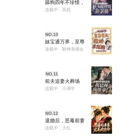
舔狗四年不珍惜，
转头嫁你哥你哭
连载中
· 高枕
啥？
NO.
10
妹宝通万界，至尊
兽夫撒娇求抱抱
连载中
· 财神亲闺女
NO.
11
前夫追妻火葬场
时，我已嫁顶级豪
连载中
· 小满年
门
NO.
12
退婚后，恶毒前妻
靠宠暴君续命
连载中
· 大红