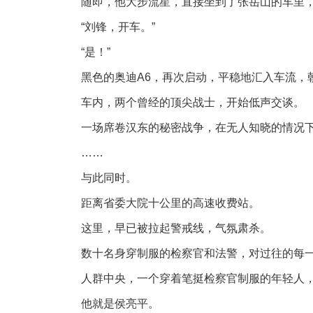
随即，他大步流星，直接坐到了张岳山的车里
“刘锋，开车。”
“是！”
黑色的奥迪A6，再次启动，平稳地汇入车流，
车内，两个曾经的顶尖战士，开始低声交谈。
一场席卷汉东的秘密战争，在无人知晓的情况
……
与此同时。
距离省委大院十公里的高速收费站。
这里，早已被拉起警戒线，气氛肃杀。
数十名身穿制服的检察官和法警，对过往的每
人群中央，一个穿着笔挺检察官制服的年轻人
他就是侯亮平。