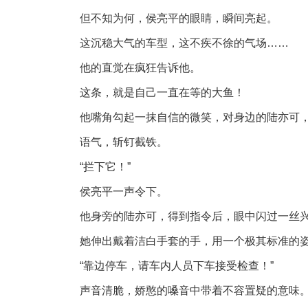
但不知为何，侯亮平的眼睛，瞬间亮起。
这沉稳大气的车型，这不疾不徐的气场……
他的直觉在疯狂告诉他。
这条，就是自己一直在等的大鱼！
他嘴角勾起一抹自信的微笑，对身边的陆亦可
语气，斩钉截铁。
“拦下它！”
侯亮平一声令下。
他身旁的陆亦可，得到指令后，眼中闪过一丝
她伸出戴着洁白手套的手，用一个极其标准的姿
“靠边停车，请车内人员下车接受检查！”
声音清脆，娇憨的嗓音中带着不容置疑的意味