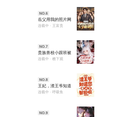
NO.
6
岳父用我的照片网
恋七个富婆后
连载中
· 王富贵
NO.
7
贵族兽校小跟班被
f4强吻了
连载中
· 檐下观
NO.
8
王妃，渣王爷知道
您是人工智能啦
连载中
· 呼吸鱼
NO.
9