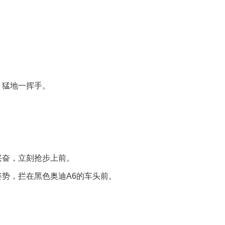
，猛地一挥手。
兴奋，立刻抢步上前。
势，拦在黑色奥迪A6的车头前。
。