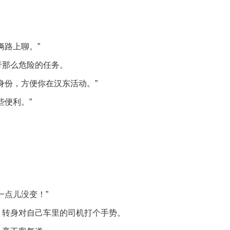
俩路上聊。”
行那么危险的任务。
身份，方便你在汉东活动。”
些便利。”
。
一点儿没变！”
，转身对自己车里的司机打个手势。