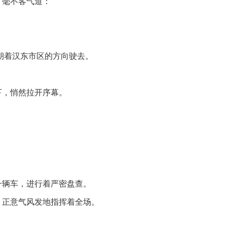
，毫不客气道：
朝着汉东市区的方向驶去。
下，悄然拉开序幕。
一辆车，进行着严密盘查。
，正意气风发地指挥着全场。