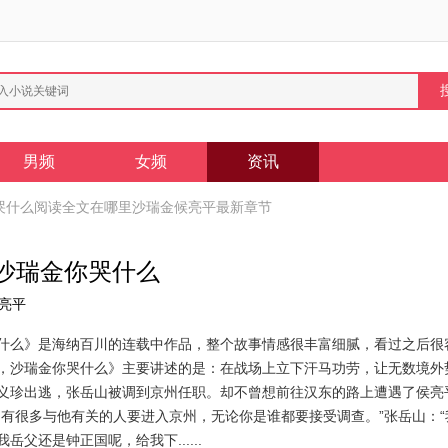
男频
女频
资讯
哭什么阅读全文在哪里沙瑞金候亮平最新章节
沙瑞金你哭什么
候亮平
什么》是海纳百川的连载中作品，整个故事情感很丰富细腻，看过之后很
，沙瑞金你哭什么》主要讲述的是：在战场上立下汗马功劳，让无数境外
义珍出逃，张岳山被调到京州任职。却不曾想前往汉东的路上遭遇了侯亮
，有很多与他有关的人要进入京州，无论你是谁都要接受调查。”张岳山：
岳父还是钟正国呢，给我下......