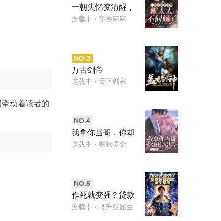
一朝失忆变清醒，
霍太太不伺候了
连载中
· 宇睿麻麻
NO.
3
万古剑帝
连载中
· 天下剑宗
局牵动着读者的
NO.
4
我拿你当哥，你却
勾引我，这对吗
连载中
· 财咪暖金
NO.
5
作死就变强？贷款
解锁武道重生系统
连载中
· 飞升应届生