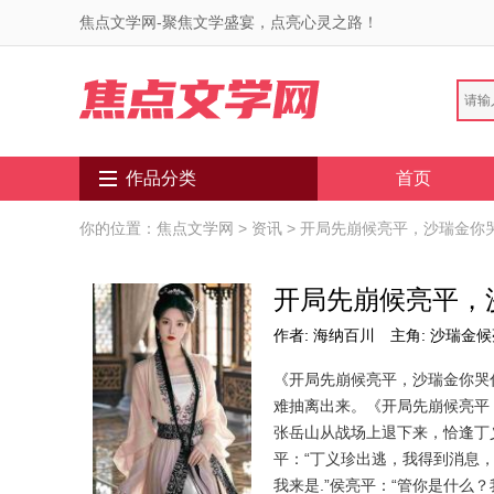
焦点文学网-聚焦文学盛宴，点亮心灵之路！
作品分类
首页
你的位置：
焦点文学网
>
资讯
> 开局先崩候亮平，沙瑞金你
开局先崩候亮平，
作者: 海纳百川
主角: 沙瑞金
《开局先崩候亮平，沙瑞金你哭
难抽离出来。《开局先崩候亮平
张岳山从战场上退下来，恰逢丁
平：“丁义珍出逃，我得到消息
我来是.”侯亮平：“管你是什么？我