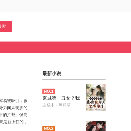
最新小说
NO.
1
京城第一丑女？我
容易被吸引，很
惊艳那天全城哑了
连载中
· 芦莉草
势力闻风丧胆的
平的拦截。侯亮
“我是新上任的，
NO.
2