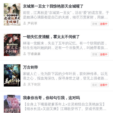
京城第一丑女？我惊艳那天全城哑了
前世，江离枝是“京城第一丑女”，活在“爱”的谎言里。于
是她满心满眼都是自己的夫婿，倾尽万贯家财，用嫁妆
填补将军府。可换来的却是——他与绿茶表妹沆瀣一
芦莉草
言情
连载中
气，甚至让她怀上侍卫的野种，最终被渣男一剑穿胸，
让她凄惨惨死！上天垂怜，重生回到出嫁前的江离枝，
决心要让这群人血债血偿！渣男想吃绝户，与表妹双宿
一朝失忆变清醒，霍太太不伺候了
双飞？她直接退婚撤资，让将军府只剩一具空壳！白莲
林瑧一觉醒来，失去了五年的记忆。有一个软萌奶团，
花想装柔弱博同情？她反手几巴掌，当众撕烂表妹虚伪
怯生生地叫她妈妈，还有一个冷脸男人，叫她带着孩子
的脸皮！全城
去给继妹输血。原来她和自己继妹的未婚夫领了证，他
宇睿麻麻
言情
连载中
以婚姻为筹码让她签了厚厚的不平等条约！林瑧直接掀
桌：“输你姥姥！霍太太谁爱当谁当！孩子归我，财产我
分一半，至于你，喂狗！”她不知道婚后的自己怎么成为
万古剑帝
舔狗的，还被人当成草包嘲笑。五年里她拼命讨好老
家破人亡，沦为阶下囚的少年叶辰，获剑神传承。以无
公，甚至讨好老公白月光弟媳温栩，挣钱给她只求她离
畏之心，报血海深仇，探寻身世之谜，登无上强者路！
开自己老公。她
修剑道，凝天印，灵武合一，无敌诸天！恢宏大世谁主
天下剑宗
玄幻
连载中
沉浮？我有一剑可断万古！
我拿你当哥，你却勾引我，这对吗
【全身上下嘴最硬爹系年上×古灵精怪自立美艳妹宝】
【细水长流+又甜又爽】江璃歌穿书了。穿成书里男主
的恶毒前女友，死得很惨的恶毒女配。男主季司夜是顶