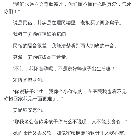
“我们永远不会背叛彼此，你们懂不懂什么叫真爱，气死
你们！”
说是民宿，其实是在居民楼里，老板买了两套房子。
我租了姜涵钰隔壁的房间。
民宿的隔音很差，我能清楚听到两人拥吻的声音。
突然，姜涵钰拔高了音量。
“不行，我怀着孕呢，不是说好等孩子出生后嘛！”
宋博抱怨两句。
“你说孩子出生，我像个小偷似的，在医院我也看不见，
你抱回家我见一面更难了。”
姜涵钰安慰他。
“那我老公替你养孩子你怎么不说呢，人不能太贪心。”
她的嗓音又柔又软，却像密密麻麻的软针扎入我心窝。