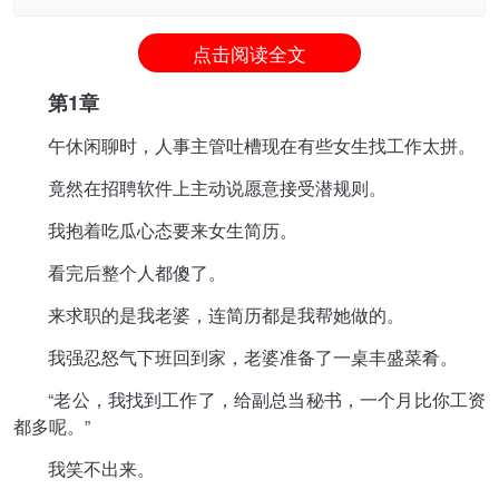
点击阅读全文
第1章
午休闲聊时，人事主管吐槽现在有些女生找工作太拼。
竟然在招聘软件上主动说愿意接受潜规则。
我抱着吃瓜心态要来女生简历。
看完后整个人都傻了。
来求职的是我老婆，连简历都是我帮她做的。
我强忍怒气下班回到家，老婆准备了一桌丰盛菜肴。
“老公，我找到工作了，给副总当秘书，一个月比你工资
都多呢。”
我笑不出来。