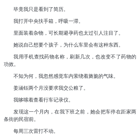
毕竟我只是看到了简历。
我打开中央扶手箱，呼吸一滞。
里面装着杂物，可长期避孕药也太过引人注目了。
她说自己想要个孩子，为什么车里会有这种东西。
我用手机查找药物名称，刷新几次，也改变不了药物的
功效。
不知为何，我忽然感觉车内萦绕着旖旎的气味。
姜涵钰两个月没要求我交公粮了。
我哆嗦着查看行车记录仪。
发现这一个月内，在我下班之前，她会把车停在距家两
条街的民宿前。
每周三次雷打不动。