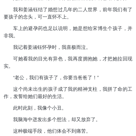
我和姜涵钰结了婚想过几年的二人世界，前年我们有了
要孩子的念头，可一直怀不上。
车上的避孕药也足以说明，她是想给宋博生个孩子，并
非我。
我记着姜涵钰怀孕时，我喜极而泣。
可她看我的目光有异色，我再度拥抱她，才把她拉回现
实。
“老公，我们有孩子了，你要当爸爸了！”
这个尚未出生的孩子成了我的精神支柱，我拼了命的工
作，发誓给她们最好的生活。
此时此刻，我像个小丑。
我脑海中迸发出多个想法，却又放弃了。
这种极端手段，他们体会不到痛苦。