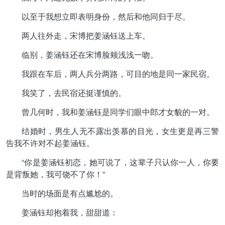
以至于我想立即表明身份，然后和他同归于尽。
两人往外走，宋博把姜涵钰送上车。
临别，姜涵钰还在宋博脸颊浅浅一吻。
我跟在车后，两人兵分两路，可目的地是同一家民宿。
我笑了，去民宿还挺谨慎的。
曾几何时，我和姜涵钰是同学们眼中郎才女貌的一对。
结婚时，男生人无不露出羡慕的目光，女生更是再三警
告我不许对不起姜涵钰。
“你是姜涵钰初恋，她可说了，这辈子只认你一人，你要
是背叛她，我可饶不了你！”
当时的场面是有点尴尬的。
姜涵钰却抱着我，甜甜道：