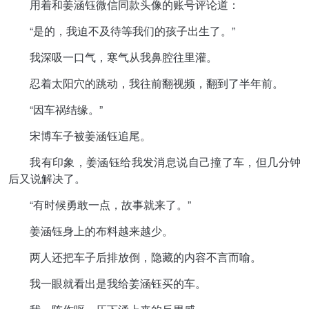
用着和姜涵钰微信同款头像的账号评论道：
“是的，我迫不及待等我们的孩子出生了。”
我深吸一口气，寒气从我鼻腔往里灌。
忍着太阳穴的跳动，我往前翻视频，翻到了半年前。
“因车祸结缘。”
宋博车子被姜涵钰追尾。
我有印象，姜涵钰给我发消息说自己撞了车，但几分钟
后又说解决了。
“有时候勇敢一点，故事就来了。”
姜涵钰身上的布料越来越少。
两人还把车子后排放倒，隐藏的内容不言而喻。
我一眼就看出是我给姜涵钰买的车。