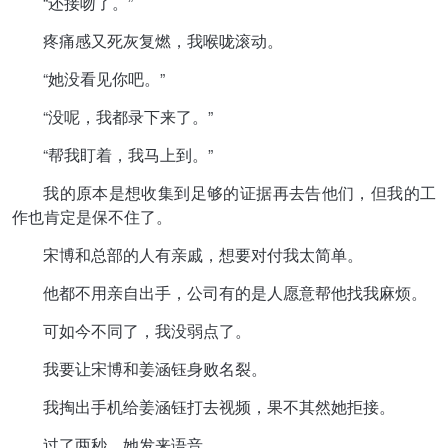
“还接吻了。”
疼痛感又死灰复燃，我喉咙滚动。
“她没看见你吧。”
“没呢，我都录下来了。”
“帮我盯着，我马上到。”
我的原本是想收集到足够的证据再去告他们，但我的工
作也肯定是保不住了。
宋博和总部的人有亲戚，想要对付我太简单。
他都不用亲自出手，公司有的是人愿意帮他找我麻烦。
可如今不同了，我没弱点了。
我要让宋博和姜涵钰身败名裂。
我掏出手机给姜涵钰打去视频，果不其然她拒接。
过了两秒，她发来语音。