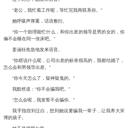
“老公，我忙着工作呢，等忙完我再联系你。”
她呼吸声厚重，话语敷衍。
“你一个助理能忙什么，和你出差的领导是男的女的，你
倆不会睡在同一张床吧。”
姜涵钰焦急地发来语音。
“你瞎说什么呢，公司出差的标准很高的，我都结婚了，
怎么会和男领导出差。”
“你今天怎么了，疑神疑鬼的。”
我黯然道：“你不会骗我吧。”
“怎么会呢，我发誓不会骗你。”
我手指捏到泛白，想到她说要骗我一辈子，让我养大宋
博的孩子。