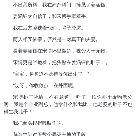
不出我所料，我在妇产科门口撞见了姜涵钰。
姜涵钰太自信了，和宋博手牵着手。
我在后方凝视着他们，眸子冷厉。
两人相互依偎，俨然是一对真正的夫妻。
看着姜涵钰在宋博怀里撒娇，视旁人于无物。
宋博更是半跪着，把头贴在姜涵钰的肚子上。
“宝宝，爸爸迫不及待等你出生了！”
“哎呀，你收敛点，在外面呢。”
宋博挑了挑眉，不在意道：“咋了，怕你那个废物老公
啊，我是个企业副总，他拿什么和我比，他老婆的肚子不也
得生我儿子！”
我把拳头捏得嘎吱作响。
脑海中闪过无数个弄死宋博的手段。