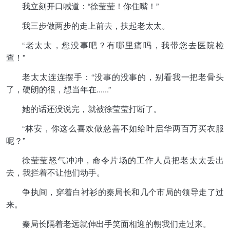
我立刻开口喊道：“徐莹莹！你住嘴！”
我三步做两步的走上前去，扶起老太太。
“老太太，您没事吧？有哪里痛吗，我带您去医院检
查！”
老太太连连摆手：“没事的没事的，别看我一把老骨头
了，硬朗的很，想当年在......”
她的话还没说完，就被徐莹莹打断了。
“林安，你这么喜欢做慈善不如给叶启华两百万买衣服
呢？”
徐莹莹怒气冲冲，命令片场的工作人员把老太太丢出
去，我拦着不让他们动手。
争执间，穿着白衬衫的秦局长和几个市局的领导走了过
来。
秦局长隔着老远就伸出手笑面相迎的朝我们走过来。