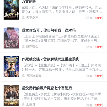
万古剑帝
舔狗的，还被人当成草包嘲笑。五年里她拼命讨好老
家破人亡，沦为阶下囚的少年叶辰，获剑神传承。以无
公，甚至讨好老公白月光弟媳温栩，挣钱给她只求她离
畏之心，报血海深仇，探寻身世之谜，登无上强者路！
开自己老公。她
修剑道，凝天印，灵武合一，无敌诸天！恢宏大世谁主
天下剑宗
玄幻
连载中
沉浮？我有一剑可断万古！
我拿你当哥，你却勾引我，这对吗
【全身上下嘴最硬爹系年上×古灵精怪自立美艳妹宝】
【细水长流+又甜又爽】江璃歌穿书了。穿成书里男主
的恶毒前女友，死得很惨的恶毒女配。男主季司夜是顶
财咪暖金
言情
连载中
级豪门继承人，遭仇家暗算坠海失忆，被江父救下。江
父离世后，原主倚着救命之恩强行逼婚，谁料婚礼当
日，季家人携他青梅竹马的正牌未婚妻，也就是书中真
作死就变强？贷款解锁武道重生系统
女主赶来。记忆虽未恢复，可刻入骨髓的本能却让他喊
【高武】+【重生系统】+【快节奏】+【逼王】武考倒
出一声缱绻的：“浅浅......”原主当即崩溃冲上天台，要自
计时一天。穷鬼沈易一咬牙，把自己脱光贷了十万块激
杀。江
活系统。系统奖励：止疼片一枚。沈易：？？？下一
飞升应届生
奇幻
连载中
秒，他被同学富二代撞飞。【叮！宿主已死亡！】【恭
喜宿主触发武道重生系统，全属性+10！】看着面板的
沈易心中狂喜：“死一次，顶苦修三年？！”为了考上武
岳父用我的照片网恋七个富婆后
校，他站上百米高楼，纵身一跃！摔成烂泥，属性暴
【魅魔男主+多女主比拼强制喂饭+暧昧拉扯+中医高手
涨！嗑药暴毙，解锁特殊词条！夜半，杀手悄悄潜入房
+重生】温时言岳父不要脸。用他照片网恋了七个暴脾
间。沈易两眼放
气的大富婆，连累温时言被打断右手，断了中医生涯。
王富贵
奇幻
连载中
重活一世，温时言立誓保护右手，救死扶伤，不违师