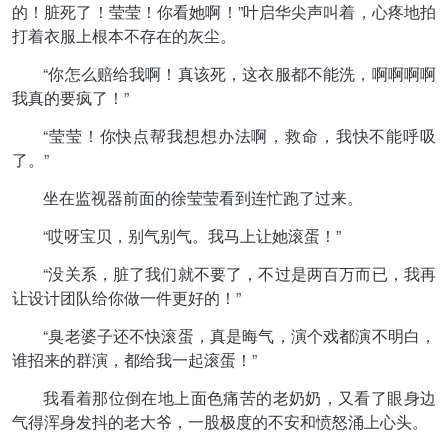
的！脏死了！莹莹！你看她啊！”叶启华尖声叫着，心疼地拍
打着衣服上根本不存在的灰尘。
“你怎么赔给我啊！真该死，这衣服都不能洗，啊啊啊啊
我真的要疯了！”
“莹莹！你快点帮我想想办法啊，救命，我快不能呼吸
了。”
坐在监视器前面的徐莹莹看到连忙跑了过来。
“哎呀宝贝，别气别气。我马上让她滚蛋！”
“没关系，脏了我们就不要了，不过是两百万而已，我再
让设计团队给你做一件更好的！”
“臭老婆子还不快滚蛋，真是晦气，演个戏都演不明白，
谁招来的群演，都给我一起滚蛋！”
我看着那位倒在地上面色痛苦的老奶奶，又看了眼身边
气得浑身发抖的老大爷，一股极度的不安和愤怒涌上心头。