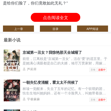
是给你们脸了，你们竟敢如此无礼？”
点击阅读全文
上一章
目录
APP阅读
最新小说
京城第一丑女？我惊艳那天全城哑了
前世，江离枝是“京城第一丑女”，活在“爱”的谎言里。于
是她满心满眼都是自己的夫婿，倾尽万贯家财，用嫁妆
填补将军府。可换来的却是——他与绿茶表妹沆瀣一
芦莉草
言情
连载中
气，甚至让她怀上侍卫的野种，最终被渣男一剑穿胸，
让她凄惨惨死！上天垂怜，重生回到出嫁前的江离枝，
决心要让这群人血债血偿！渣男想吃绝户，与表妹双宿
一朝失忆变清醒，霍太太不伺候了
双飞？她直接退婚撤资，让将军府只剩一具空壳！白莲
林瑧一觉醒来，失去了五年的记忆。有一个软萌奶团，
花想装柔弱博同情？她反手几巴掌，当众撕烂表妹虚伪
怯生生地叫她妈妈，还有一个冷脸男人，叫她带着孩子
的脸皮！全城
去给继妹输血。原来她和自己继妹的未婚夫领了证，他
宇睿麻麻
言情
连载中
以婚姻为筹码让她签了厚厚的不平等条约！林瑧直接掀
桌：“输你姥姥！霍太太谁爱当谁当！孩子归我，财产我
分一半，至于你，喂狗！”她不知道婚后的自己怎么成为