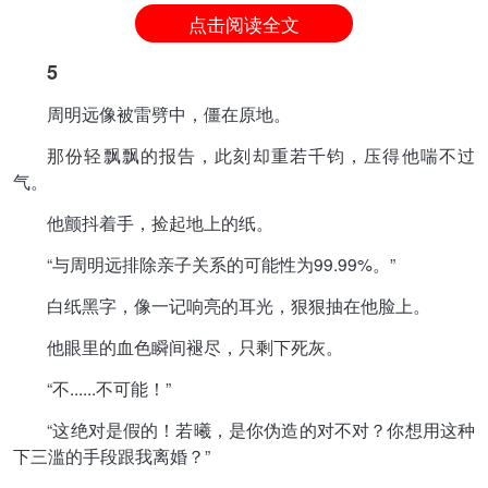
点击阅读全文
5
周明远像被雷劈中，僵在原地。
那份轻飘飘的报告，此刻却重若千钧，压得他喘不过
气。
他颤抖着手，捡起地上的纸。
“与周明远排除亲子关系的可能性为99.99%。”
白纸黑字，像一记响亮的耳光，狠狠抽在他脸上。
他眼里的血色瞬间褪尽，只剩下死灰。
“不......不可能！”
“这绝对是假的！若曦，是你伪造的对不对？你想用这种
下三滥的手段跟我离婚？”