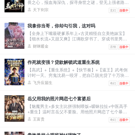
畏之心，报血海深仇，探寻身世之谜，登无上强者路！
开自己老公。她
修剑道，凝天印，灵武合一，无敌诸天！恢宏大世谁主
天下剑宗
玄幻
连载中
沉浮？我有一剑可断万古！
我拿你当哥，你却勾引我，这对吗
【全身上下嘴最硬爹系年上×古灵精怪自立美艳妹宝】
【细水长流+又甜又爽】江璃歌穿书了。穿成书里男主
的恶毒前女友，死得很惨的恶毒女配。男主季司夜是顶
财咪暖金
言情
连载中
级豪门继承人，遭仇家暗算坠海失忆，被江父救下。江
父离世后，原主倚着救命之恩强行逼婚，谁料婚礼当
日，季家人携他青梅竹马的正牌未婚妻，也就是书中真
作死就变强？贷款解锁武道重生系统
女主赶来。记忆虽未恢复，可刻入骨髓的本能却让他喊
【高武】+【重生系统】+【快节奏】+【逼王】武考倒
出一声缱绻的：“浅浅......”原主当即崩溃冲上天台，要自
计时一天。穷鬼沈易一咬牙，把自己脱光贷了十万块激
杀。江
活系统。系统奖励：止疼片一枚。沈易：？？？下一
飞升应届生
奇幻
连载中
秒，他被同学富二代撞飞。【叮！宿主已死亡！】【恭
喜宿主触发武道重生系统，全属性+10！】看着面板的
沈易心中狂喜：“死一次，顶苦修三年？！”为了考上武
岳父用我的照片网恋七个富婆后
校，他站上百米高楼，纵身一跃！摔成烂泥，属性暴
【魅魔男主+多女主比拼强制喂饭+暧昧拉扯+中医高手
涨！嗑药暴毙，解锁特殊词条！夜半，杀手悄悄潜入房
+重生】温时言岳父不要脸。用他照片网恋了七个暴脾
间。沈易两眼放
气的大富婆，连累温时言被打断右手，断了中医生涯。
王富贵
奇幻
连载中
重活一世，温时言立誓保护右手，救死扶伤，不违师
训，打倒富婆。然而，当将他逐出师门的师伯上门为难
时。温时言还没反应，跟他作对的富婆们不乐意了。纷