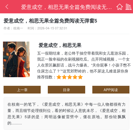
爱意成空，相思无果全篇免费阅读无弹窗5
首页
书架
爱意成空，相思无果全篇免费阅读无弹窗5
作者：枝南一
时间：2026-04-15 07:32:01
爱意成空，相思无果
五一假期结束，老公终于抽空带着我和女儿逛游乐园，
我正一脸幸福的在刷视频吃瓜。点开同城视频，一个女
人在景区飙脏话，战斗力爆表。“关你屁事！小孩子憋不
住尿怎么了？”“这荒郊野岭的，他不尿这儿难道尿你身
上？”“老公，有人欺负我们，你快来帮我和儿子出
推荐指数：
气！”紧接着一个男声***来：“你们这些人就是小题大
做，少见多怪！再说了，我儿子的童子尿还能辟邪
上一章
目录
APP阅读
呢！”我手里的冰淇淋掉了。这个熟悉的声音，我听了十
年。镜头摇晃......
在枝南一的笔下，《爱意成空，相思无果》中每一位人物都很有力
量，而且细节处理很到位，看的时候让人意犹未尽，《爱意成空，相
思无果》5讲的是：周明远像被雷劈中，僵在原地。那份轻飘飘
的.........