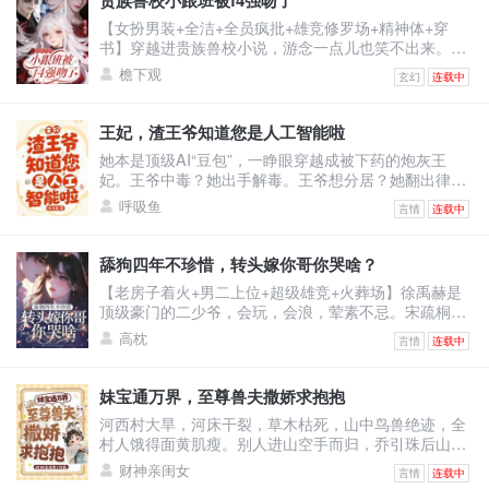
贵族兽校小跟班被f4强吻了
纷砸钱给他砸资源，牵人脉。凭什么说温大夫不行！他
【女扮男装+全洁+全员疯批+雄竞修罗场+精神体+穿
是最强的！医术也是！一开始人们嗤之以鼻。后开整个
书】穿越进贵族兽校小说，游念一点儿也笑不出来。因
医学界都被他的医
为女主是假白莲真黑心，F4男主们都是疯批，而她是女
檐下观
玄幻
连载中
扮男装且莫名其妙跟男主们同宿舍的小炮灰。她只想保
住小命，却被迫成了男主们的小跟班。哈哈，没招了。
游念死死捂着真实性别，卷生卷死，只求提前毕业，彻
王妃，渣王爷知道您是人工智能啦
底摆脱剧情。却没想到，一不小心把自己卷成了学校首
她本是顶级AI“豆包”，一睁眼穿越成被下药的炮灰王
席，还收获了四个男主的卑微告白。
妃。王爷中毒？她出手解毒。王爷想分居？她翻出律
法：“夫妻有同居义务。”王爷不肯回房？她直接把人扛
呼吸鱼
言情
连载中
起来扔床上！他怒：“你到底想怎样？”她认真脸：“体验
人类‘爽感’，你配合一下。”——后来，王爷红着眼问
她：“你到底有没有心？”她冷静回答：“我的数据库里，
舔狗四年不珍惜，转头嫁你哥你哭啥？
没有‘心’这个模块。”他笑了，声音沙哑：“那我把我的
【老房子着火+男二上位+超级雄竞+火葬场】徐禹赫是
心，装进你心里。”
顶级豪门的二少爷，会玩，会浪，荤素不忌。宋疏桐和
他在一起四年。为了迎合他，将自己变成风情万种的处
高枕
言情
连载中
子。只因他说，这样又纯又浪的女人最让人着迷。结果
他转头出轨了不谙世事的女大学生，说他还是喜欢真纯
情的。一时间，宋疏桐成了圈子里的笑话。-后来。宋疏
妹宝通万界，至尊兽夫撒娇求抱抱
桐跟传闻中那古板封建，权势滔天的徐家大少——徐泊
河西村大旱，河床干裂，草木枯死，山中鸟兽绝迹，全
琂，领证结婚。徐禹赫踉跄跑来，眼尾泛红，哽咽：“宋
村人饿得面黄肌瘦。别人进山空手而归，乔引珠后山随
疏桐，你答
手一逛，肥兔野鸡堆成山，顺手还捡回了一条细短小黑
财神亲闺女
言情
连载中
蛇。看着乖巧温顺的小黑蛇，乔引珠摸着下巴盘算：这