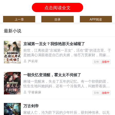
点击阅读全文
上一章
目录
APP阅读
最新小说
京城第一丑女？我惊艳那天全城哑了
前世，江离枝是“京城第一丑女”，活在“爱”的谎言里。于
是她满心满眼都是自己的夫婿，倾尽万贯家财，用嫁妆
填补将军府。可换来的却是——他与绿茶表妹沆瀣一
芦莉草
言情
连载中
气，甚至让她怀上侍卫的野种，最终被渣男一剑穿胸，
让她凄惨惨死！上天垂怜，重生回到出嫁前的江离枝，
决心要让这群人血债血偿！渣男想吃绝户，与表妹双宿
一朝失忆变清醒，霍太太不伺候了
双飞？她直接退婚撤资，让将军府只剩一具空壳！白莲
林瑧一觉醒来，失去了五年的记忆。有一个软萌奶团，
花想装柔弱博同情？她反手几巴掌，当众撕烂表妹虚伪
怯生生地叫她妈妈，还有一个冷脸男人，叫她带着孩子
的脸皮！全城
去给继妹输血。原来她和自己继妹的未婚夫领了证，他
宇睿麻麻
言情
连载中
以婚姻为筹码让她签了厚厚的不平等条约！林瑧直接掀
桌：“输你姥姥！霍太太谁爱当谁当！孩子归我，财产我
分一半，至于你，喂狗！”她不知道婚后的自己怎么成为
万古剑帝
舔狗的，还被人当成草包嘲笑。五年里她拼命讨好老
家破人亡，沦为阶下囚的少年叶辰，获剑神传承。以无
公，甚至讨好老公白月光弟媳温栩，挣钱给她只求她离