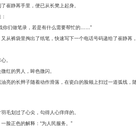
到了崔静苒手里，便已从长凳上起身。
道：
找你们做笔录，若是有什么需要帮忙的……”
，又从裤袋里掏出了纸笔，快速写下一个电话号码递给了崔静苒
掌心。
尖微红的男人，眸色微闪。
黑油亮的长辫子随着动作滑落，在瓷白的脸颊上扫过一道弧线，
片羽毛划过了心尖，勾得人心痒痒的。
一脸正色的解释：“为人民服务。”
。