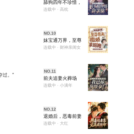
舔狗四年不珍惜，
转头嫁你哥你哭
连载中
· 高枕
啥？
NO.
10
妹宝通万界，至尊
兽夫撒娇求抱抱
连载中
· 财神亲闺女
NO.
11
过。”
前夫追妻火葬场
时，我已嫁顶级豪
连载中
· 小满年
门
NO.
12
退婚后，恶毒前妻
靠宠暴君续命
连载中
· 大红