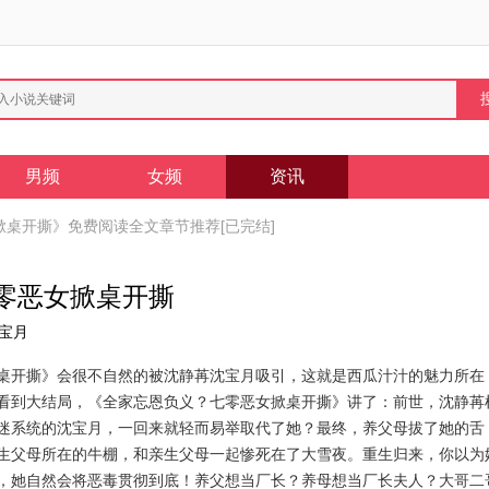
男频
女频
资讯
掀桌开撕》免费阅读全文章节推荐[已完结]
零恶女掀桌开撕
沈宝月
桌开撕》会很不自然的被沈静苒沈宝月吸引，这就是西瓜汁汁的魅力所在
看到大结局，《全家忘恩负义？七零恶女掀桌开撕》讲了：前世，沈静苒
迷系统的沈宝月，一回来就轻而易举取代了她？最终，养父母拔了她的舌
生父母所在的牛棚，和亲生父母一起惨死在了大雪夜。重生归来，你以为
，她自然会将恶毒贯彻到底！养父想当厂长？养母想当厂长夫人？大哥二