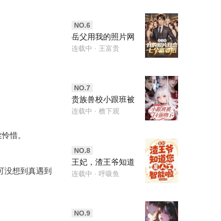
NO.
6
岳父用我的照片网
恋七个富婆后
连载中
· 王富贵
NO.
7
贵族兽校小跟班被
f4强吻了
连载中
· 檐下观
丝怜惜。
NO.
8
王妃，渣王爷知道
可没想到真遇到
您是人工智能啦
连载中
· 呼吸鱼
NO.
9