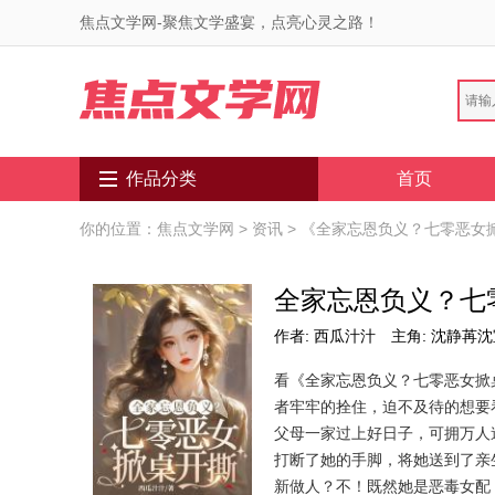
焦点文学网-聚焦文学盛宴，点亮心灵之路！
作品分类
首页
你的位置：
焦点文学网
>
资讯
> 《全家忘恩负义？七零恶女
全家忘恩负义？七
作者: 西瓜汁汁
主角: 沈静苒
看《全家忘恩负义？七零恶女掀
者牢牢的拴住，迫不及待的想要
父母一家过上好日子，可拥万人
打断了她的手脚，将她送到了亲
新做人？不！既然她是恶毒女配