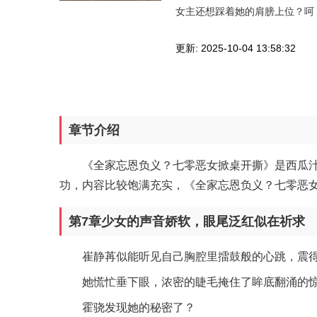
女主还想踩着她的肩膀上位？呵，既
更新: 2025-10-04 13:58:32
章节介绍
《全家忘恩负义？七零恶女掀桌开撕》是西瓜
功，内容比较饱满充实，《全家忘恩负义？七零恶女掀桌开撕
第7章少女的声音娇软，眼尾泛红似在祈求
崔静苒似能听见自己胸腔里擂鼓般的心跳，震
她慌忙垂下眼，浓密的睫毛掩住了眸底翻涌的
霍骁发现她的秘密了？