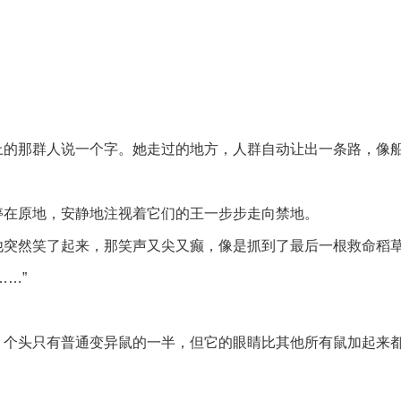
上的那群人说一个字。她走过的地方，人群自动让出一条路，像
停在原地，安静地注视着它们的王一步步走向禁地。
他突然笑了起来，那笑声又尖又癫，像是抓到了最后一根救命稻
…”
，个头只有普通变异鼠的一半，但它的眼睛比其他所有鼠加起来