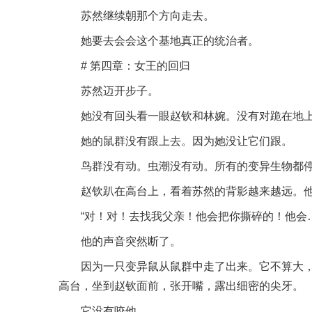
苏然继续朝那个方向走去。
她要去会会这个基地真正的统治者。
# 第四章：女王的回归
苏然迈开步子。
她没有回头看一眼赵钦和林婉。没有对跪在地
她的鼠群没有跟上去。因为她没让它们跟。
鸟群没有动。虫潮没有动。所有的变异生物都
赵钦趴在高台上，看着苏然的背影越来越远。
“对！对！去找我父亲！他会把你撕碎的！他会…
他的声音突然断了。
因为一只变异鼠从鼠群中走了出来。它不算大
高台，坐到赵钦面前，张开嘴，露出细密的尖牙。
它没有咬他。