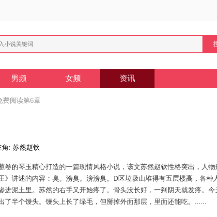
男频
女频
资讯
免费阅读第6章
主角: 苏然赵钦
葱卷的琴玉精心打造的一篇现情风格小说，该文苏然赵钦性格突出，人物
王》讲述的内容：臭。滂臭。滂滂臭。D区垃圾山堆得有五层楼高，各种
渗进泥土里。苏然的右手又开始疼了。骨头没长好，一到阴天就发疼。今
了半个馒头。馒头上长了绿毛，但掰掉外面那层，里面还能吃。......