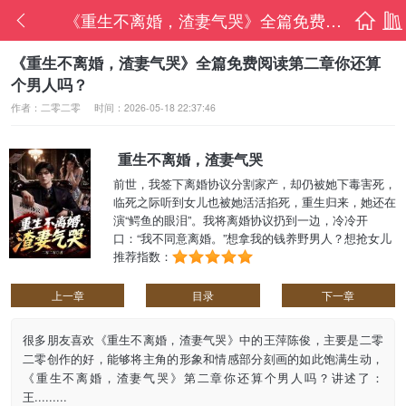
《重生不离婚，渣妻气哭》全篇免费阅读第二
首页
书架
《重生不离婚，渣妻气哭》全篇免费阅读第二章你还算
个男人吗？
作者：二零二零
时间：2026-05-18 22:37:46
重生不离婚，渣妻气哭
前世，我签下离婚协议分割家产，却仍被她下毒害死，
临死之际听到女儿也被她活活掐死，重生归来，她还在
演“鳄鱼的眼泪”。我将离婚协议扔到一边，冷冷开
口：“我不同意离婚。”想拿我的钱养野男人？想抢女儿
去塞狗窝？这一世，我不打，不骂，不离，我要你眼睁
推荐指数：
睁看着，钱没了，男人跑了，牢饭却在等着你。......
上一章
目录
下一章
很多朋友喜欢《重生不离婚，渣妻气哭》中的王萍陈俊，主要是二零
二零创作的好，能够将主角的形象和情感部分刻画的如此饱满生动，
《重生不离婚，渣妻气哭》第二章你还算个男人吗？讲述了：
王.........