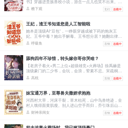
书】穿越进贵族兽校小说，游念一点儿也笑不出来。因
医学界都被他的医
为女主是假白莲真黑心，F4男主们都是疯批，而她是女
檐下观
玄幻
连载中
扮男装且莫名其妙跟男主们同宿舍的小炮灰。她只想保
住小命，却被迫成了男主们的小跟班。哈哈，没招了。
游念死死捂着真实性别，卷生卷死，只求提前毕业，彻
王妃，渣王爷知道您是人工智能啦
底摆脱剧情。却没想到，一不小心把自己卷成了学校首
她本是顶级AI“豆包”，一睁眼穿越成被下药的炮灰王
席，还收获了四个男主的卑微告白。
妃。王爷中毒？她出手解毒。王爷想分居？她翻出律
法：“夫妻有同居义务。”王爷不肯回房？她直接把人扛
呼吸鱼
言情
连载中
起来扔床上！他怒：“你到底想怎样？”她认真脸：“体验
人类‘爽感’，你配合一下。”——后来，王爷红着眼问
她：“你到底有没有心？”她冷静回答：“我的数据库里，
舔狗四年不珍惜，转头嫁你哥你哭啥？
没有‘心’这个模块。”他笑了，声音沙哑：“那我把我的
【老房子着火+男二上位+超级雄竞+火葬场】徐禹赫是
心，装进你心里。”
顶级豪门的二少爷，会玩，会浪，荤素不忌。宋疏桐和
他在一起四年。为了迎合他，将自己变成风情万种的处
高枕
言情
连载中
子。只因他说，这样又纯又浪的女人最让人着迷。结果
他转头出轨了不谙世事的女大学生，说他还是喜欢真纯
情的。一时间，宋疏桐成了圈子里的笑话。-后来。宋疏
妹宝通万界，至尊兽夫撒娇求抱抱
桐跟传闻中那古板封建，权势滔天的徐家大少——徐泊
河西村大旱，河床干裂，草木枯死，山中鸟兽绝迹，全
琂，领证结婚。徐禹赫踉跄跑来，眼尾泛红，哽咽：“宋
村人饿得面黄肌瘦。别人进山空手而归，乔引珠后山随
疏桐，你答
手一逛，肥兔野鸡堆成山，顺手还捡回了一条细短小黑
财神亲闺女
言情
连载中
蛇。看着乖巧温顺的小黑蛇，乔引珠摸着下巴盘算：这
小黑蛇炖汤鲜，刚好改善伙食。小黑蛇瞬间炸毛，兽世
至尊玄沧内心疯狂咆哮：区区凡人小雌性，竟敢觊觎本
前夫追妻火葬场时，我已嫁顶级豪门