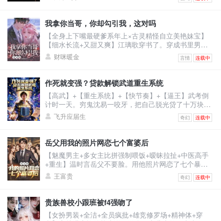
沉浮？我有一剑可断万古！
我拿你当哥，你却勾引我，这对吗
【全身上下嘴最硬爹系年上×古灵精怪自立美艳妹宝】
【细水长流+又甜又爽】江璃歌穿书了。穿成书里男主
的恶毒前女友，死得很惨的恶毒女配。男主季司夜是顶
财咪暖金
言情
连载中
级豪门继承人，遭仇家暗算坠海失忆，被江父救下。江
父离世后，原主倚着救命之恩强行逼婚，谁料婚礼当
日，季家人携他青梅竹马的正牌未婚妻，也就是书中真
作死就变强？贷款解锁武道重生系统
女主赶来。记忆虽未恢复，可刻入骨髓的本能却让他喊
【高武】+【重生系统】+【快节奏】+【逼王】武考倒
出一声缱绻的：“浅浅......”原主当即崩溃冲上天台，要自
计时一天。穷鬼沈易一咬牙，把自己脱光贷了十万块激
杀。江
活系统。系统奖励：止疼片一枚。沈易：？？？下一
飞升应届生
奇幻
连载中
秒，他被同学富二代撞飞。【叮！宿主已死亡！】【恭
喜宿主触发武道重生系统，全属性+10！】看着面板的
沈易心中狂喜：“死一次，顶苦修三年？！”为了考上武
岳父用我的照片网恋七个富婆后
校，他站上百米高楼，纵身一跃！摔成烂泥，属性暴
【魅魔男主+多女主比拼强制喂饭+暧昧拉扯+中医高手
涨！嗑药暴毙，解锁特殊词条！夜半，杀手悄悄潜入房
+重生】温时言岳父不要脸。用他照片网恋了七个暴脾
间。沈易两眼放
气的大富婆，连累温时言被打断右手，断了中医生涯。
王富贵
奇幻
连载中
重活一世，温时言立誓保护右手，救死扶伤，不违师
训，打倒富婆。然而，当将他逐出师门的师伯上门为难
时。温时言还没反应，跟他作对的富婆们不乐意了。纷
贵族兽校小跟班被f4强吻了
纷砸钱给他砸资源，牵人脉。凭什么说温大夫不行！他
【女扮男装+全洁+全员疯批+雄竞修罗场+精神体+穿
是最强的！医术也是！一开始人们嗤之以鼻。后开整个