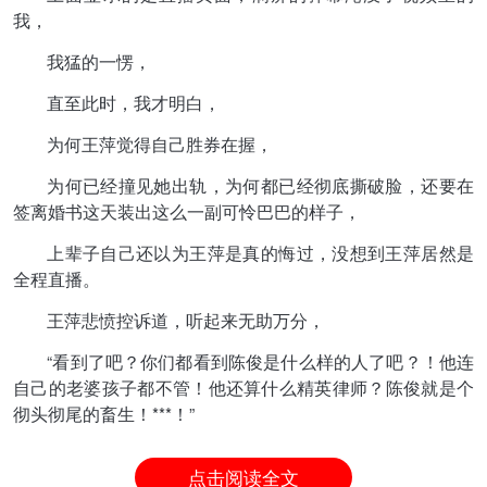
我，
我猛的一愣，
直至此时，我才明白，
为何王萍觉得自己胜券在握，
为何已经撞见她出轨，为何都已经彻底撕破脸，还要在
签离婚书这天装出这么一副可怜巴巴的样子，
上辈子自己还以为王萍是真的悔过，没想到王萍居然是
全程直播。
王萍悲愤控诉道，听起来无助万分，
“看到了吧？你们都看到陈俊是什么样的人了吧？！他连
自己的老婆孩子都不管！他还算什么精英律师？陈俊就是个
彻头彻尾的畜生！***！”
点击阅读全文