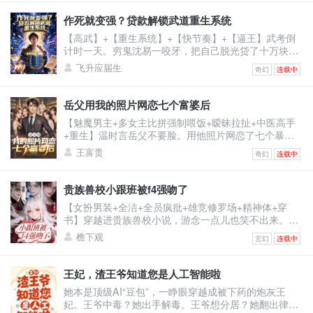
父离世后，原主倚着救命之恩强行逼婚，谁料婚礼当
日，季家人携他青梅竹马的正牌未婚妻，也就是书中真
作死就变强？贷款解锁武道重生系统
女主赶来。记忆虽未恢复，可刻入骨髓的本能却让他喊
【高武】+【重生系统】+【快节奏】+【逼王】武考倒
出一声缱绻的：“浅浅......”原主当即崩溃冲上天台，要自
计时一天。穷鬼沈易一咬牙，把自己脱光贷了十万块激
杀。江
活系统。系统奖励：止疼片一枚。沈易：？？？下一
飞升应届生
奇幻
连载中
秒，他被同学富二代撞飞。【叮！宿主已死亡！】【恭
喜宿主触发武道重生系统，全属性+10！】看着面板的
沈易心中狂喜：“死一次，顶苦修三年？！”为了考上武
岳父用我的照片网恋七个富婆后
校，他站上百米高楼，纵身一跃！摔成烂泥，属性暴
【魅魔男主+多女主比拼强制喂饭+暧昧拉扯+中医高手
涨！嗑药暴毙，解锁特殊词条！夜半，杀手悄悄潜入房
+重生】温时言岳父不要脸。用他照片网恋了七个暴脾
间。沈易两眼放
气的大富婆，连累温时言被打断右手，断了中医生涯。
王富贵
奇幻
连载中
重活一世，温时言立誓保护右手，救死扶伤，不违师
训，打倒富婆。然而，当将他逐出师门的师伯上门为难
时。温时言还没反应，跟他作对的富婆们不乐意了。纷
贵族兽校小跟班被f4强吻了
纷砸钱给他砸资源，牵人脉。凭什么说温大夫不行！他
【女扮男装+全洁+全员疯批+雄竞修罗场+精神体+穿
是最强的！医术也是！一开始人们嗤之以鼻。后开整个
书】穿越进贵族兽校小说，游念一点儿也笑不出来。因
医学界都被他的医
为女主是假白莲真黑心，F4男主们都是疯批，而她是女
檐下观
玄幻
连载中
扮男装且莫名其妙跟男主们同宿舍的小炮灰。她只想保
住小命，却被迫成了男主们的小跟班。哈哈，没招了。
游念死死捂着真实性别，卷生卷死，只求提前毕业，彻
王妃，渣王爷知道您是人工智能啦
底摆脱剧情。却没想到，一不小心把自己卷成了学校首
她本是顶级AI“豆包”，一睁眼穿越成被下药的炮灰王
席，还收获了四个男主的卑微告白。
妃。王爷中毒？她出手解毒。王爷想分居？她翻出律