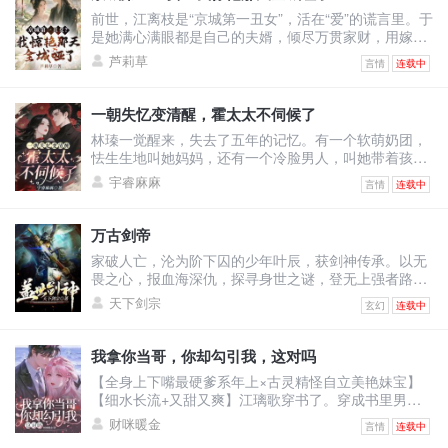
前世，江离枝是“京城第一丑女”，活在“爱”的谎言里。于
是她满心满眼都是自己的夫婿，倾尽万贯家财，用嫁妆
填补将军府。可换来的却是——他与绿茶表妹沆瀣一
芦莉草
言情
连载中
气，甚至让她怀上侍卫的野种，最终被渣男一剑穿胸，
让她凄惨惨死！上天垂怜，重生回到出嫁前的江离枝，
决心要让这群人血债血偿！渣男想吃绝户，与表妹双宿
一朝失忆变清醒，霍太太不伺候了
双飞？她直接退婚撤资，让将军府只剩一具空壳！白莲
林瑧一觉醒来，失去了五年的记忆。有一个软萌奶团，
花想装柔弱博同情？她反手几巴掌，当众撕烂表妹虚伪
怯生生地叫她妈妈，还有一个冷脸男人，叫她带着孩子
的脸皮！全城
去给继妹输血。原来她和自己继妹的未婚夫领了证，他
宇睿麻麻
言情
连载中
以婚姻为筹码让她签了厚厚的不平等条约！林瑧直接掀
桌：“输你姥姥！霍太太谁爱当谁当！孩子归我，财产我
分一半，至于你，喂狗！”她不知道婚后的自己怎么成为
万古剑帝
舔狗的，还被人当成草包嘲笑。五年里她拼命讨好老
家破人亡，沦为阶下囚的少年叶辰，获剑神传承。以无
公，甚至讨好老公白月光弟媳温栩，挣钱给她只求她离
畏之心，报血海深仇，探寻身世之谜，登无上强者路！
开自己老公。她
修剑道，凝天印，灵武合一，无敌诸天！恢宏大世谁主
天下剑宗
玄幻
连载中
沉浮？我有一剑可断万古！
我拿你当哥，你却勾引我，这对吗
【全身上下嘴最硬爹系年上×古灵精怪自立美艳妹宝】
【细水长流+又甜又爽】江璃歌穿书了。穿成书里男主
的恶毒前女友，死得很惨的恶毒女配。男主季司夜是顶
财咪暖金
言情
连载中
级豪门继承人，遭仇家暗算坠海失忆，被江父救下。江