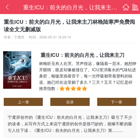
重生ICU：前夫的白月光，让我来主刀林晚陆
首页
书架
重生ICU：前夫的白月光，让我来主刀林晚陆寒声免费阅
读全文无删减版
作者：宁鸢辞
时间：2026-05-31 16:20:14
重生ICU：前夫的白月光，让我来主刀
林晚听见有人在哭。哭声很远，像隔着一层水。她想睁
开眼睛，眼皮却像被缝住了。ICU里消毒水的气味钻进
鼻腔，喉咙里插着管子，每一次呼吸都带着塑料的味
道。她已经在这里躺了多久？三天？五天？记忆是碎
片。化疗，呕吐，脱发，陆寒声背对着她接电话的背
推荐指数：
影。“血压还在掉。”“准备推多巴胺。”......
上一章
目录
下一章
宁鸢辞创作的《重生ICU：前夫的白月光，让我来主刀》吸引了不少
的读者，从写作方式上来说宁鸢辞的创作是很巧妙的，能够不断的吸
引人往下读，《重生ICU：前夫的白月光，让我来主刀》第.........