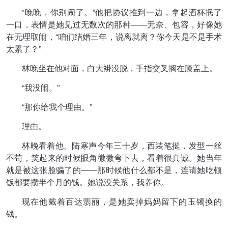
“晚晚，你别闹了。”他把协议推到一边，拿起酒杯抿了
一口，表情是她见过无数次的那种——无奈、包容，好像她
在无理取闹，“咱们结婚三年，说离就离？你今天是不是手术
太累了？”
林晚坐在他对面，白大褂没脱，手指交叉搁在膝盖上。
“我没闹。”
“那你给我个理由。”
理由。
林晚看着他。陆寒声今年三十岁，西装笔挺，发型一丝
不苟，笑起来的时候眼角微微弯下去，看着很真诚。她当年
就是被这张脸骗了的——那时候他什么都不是，连请她吃顿
饭都要攒半个月的钱。她说没关系，我养你。
现在他戴着百达翡丽，是她卖掉妈妈留下的玉镯换的
钱。