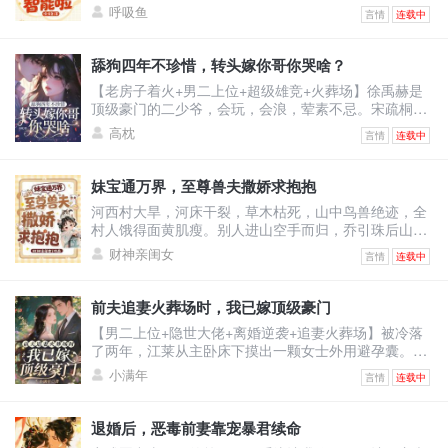
法：“夫妻有同居义务。”王爷不肯回房？她直接把人扛
呼吸鱼
言情
连载中
起来扔床上！他怒：“你到底想怎样？”她认真脸：“体验
人类‘爽感’，你配合一下。”——后来，王爷红着眼问
她：“你到底有没有心？”她冷静回答：“我的数据库里，
舔狗四年不珍惜，转头嫁你哥你哭啥？
没有‘心’这个模块。”他笑了，声音沙哑：“那我把我的
【老房子着火+男二上位+超级雄竞+火葬场】徐禹赫是
心，装进你心里。”
顶级豪门的二少爷，会玩，会浪，荤素不忌。宋疏桐和
他在一起四年。为了迎合他，将自己变成风情万种的处
高枕
言情
连载中
子。只因他说，这样又纯又浪的女人最让人着迷。结果
他转头出轨了不谙世事的女大学生，说他还是喜欢真纯
情的。一时间，宋疏桐成了圈子里的笑话。-后来。宋疏
妹宝通万界，至尊兽夫撒娇求抱抱
桐跟传闻中那古板封建，权势滔天的徐家大少——徐泊
河西村大旱，河床干裂，草木枯死，山中鸟兽绝迹，全
琂，领证结婚。徐禹赫踉跄跑来，眼尾泛红，哽咽：“宋
村人饿得面黄肌瘦。别人进山空手而归，乔引珠后山随
疏桐，你答
手一逛，肥兔野鸡堆成山，顺手还捡回了一条细短小黑
财神亲闺女
言情
连载中
蛇。看着乖巧温顺的小黑蛇，乔引珠摸着下巴盘算：这
小黑蛇炖汤鲜，刚好改善伙食。小黑蛇瞬间炸毛，兽世
至尊玄沧内心疯狂咆哮：区区凡人小雌性，竟敢觊觎本
前夫追妻火葬场时，我已嫁顶级豪门
尊？乔引珠毫无波澜：不炖汤也行，红烧更香。玄沧当
【男二上位+隐世大佬+离婚逆袭+追妻火葬场】被冷落
场认怂：别吃我！我能呼风唤雨，解你们全村大旱！更
了两年，江莱从主卧床下摸出一颗女士外用避孕囊。那
离谱的是，她路边
一刻她才明白，她不是贺谨予的妻子，而是他和沈汐月
小满年
言情
连载中
之间的第三者。叔叔病重，她只求一颗药。他说好，然
后丢给秘书。秘书给了江莱一颗假药。生死攸关之际，
病房迎来一位不速之客。男人外貌优越，贵气逼人，自
退婚后，恶毒前妻靠宠暴君续命
称是她哥的朋友。可她哥的朋友，她全都认识，除了