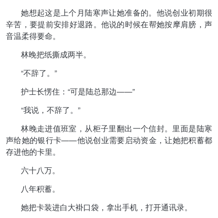
她想起这是上个月陆寒声让她准备的。他说创业初期很
辛苦，要提前安排好退路。他说的时候在帮她按摩肩膀，声
音温柔得要命。
林晚把纸撕成两半。
“不辞了。”
护士长愣住：“可是陆总那边——”
“我说，不辞了。”
林晚走进值班室，从柜子里翻出一个信封。里面是陆寒
声给她的银行卡——他说创业需要启动资金，让她把积蓄都
存进他的卡里。
六十八万。
八年积蓄。
她把卡装进白大褂口袋，拿出手机，打开通讯录。