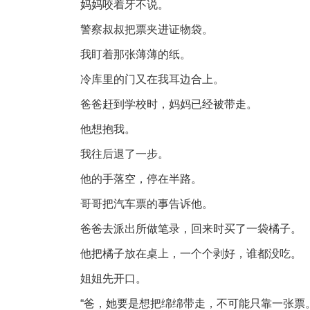
妈妈咬着牙不说。
警察叔叔把票夹进证物袋。
我盯着那张薄薄的纸。
冷库里的门又在我耳边合上。
爸爸赶到学校时，妈妈已经被带走。
他想抱我。
我往后退了一步。
他的手落空，停在半路。
哥哥把汽车票的事告诉他。
爸爸去派出所做笔录，回来时买了一袋橘子。
他把橘子放在桌上，一个个剥好，谁都没吃。
姐姐先开口。
“爸，她要是想把绵绵带走，不可能只靠一张票