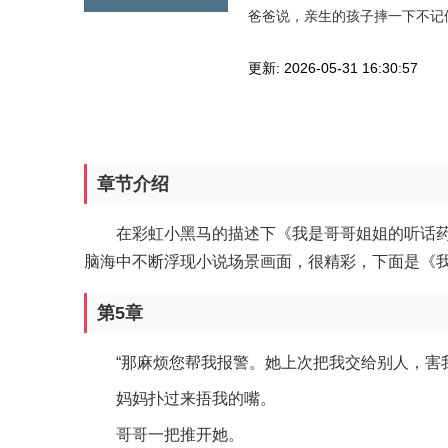
爸爸说，亲生的孩子摔一下不记仇
更新: 2026-05-31 16:30:57
章节介绍
在彩虹小黑马的描述下《我是哥哥姐姐的听话
脑海中不断浮现小说场景画面，很精彩，下面是《我是哥哥姐
第5章
“那麻烦您帮我报警。她上次把我交给别人，害
妈妈扑过来捂我的嘴。
哥哥一把推开她。