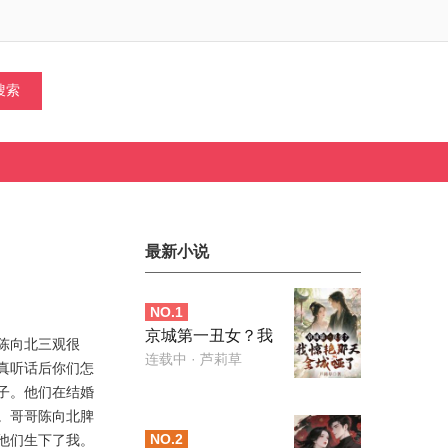
最新小说
NO.
1
京城第一丑女？我
陈向北三观很
惊艳那天全城哑了
连载中
· 芦莉草
真听话后你们怎
子。他们在结婚
。哥哥陈向北脾
NO.
2
他们生下了我。