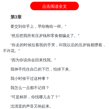
点击阅读全文
第3章
要交到你手上，早给晚给一样。”
“然后把我所有压岁钱和零食都骗走了。”
“你走的时候拉着我的手哭，叫我以后的压岁钱都攒着，
不许花。”
“因为你说你会回来找我。”
我伸手托住自己的下巴，怕掉下来。
我小时候干过这种事？
我怎么一点都不记得？
“可是林辞，你找哪儿去了？”
沈清棠的声音又响起来。