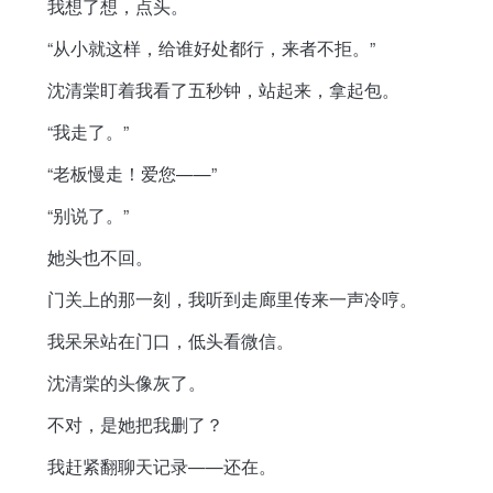
我想了想，点头。
“从小就这样，给谁好处都行，来者不拒。”
沈清棠盯着我看了五秒钟，站起来，拿起包。
“我走了。”
“老板慢走！爱您——”
“别说了。”
她头也不回。
门关上的那一刻，我听到走廊里传来一声冷哼。
我呆呆站在门口，低头看微信。
沈清棠的头像灰了。
不对，是她把我删了？
我赶紧翻聊天记录——还在。