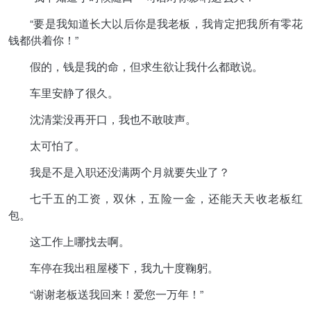
“要是我知道长大以后你是我老板，我肯定把我所有零花
钱都供着你！”
假的，钱是我的命，但求生欲让我什么都敢说。
车里安静了很久。
沈清棠没再开口，我也不敢吱声。
太可怕了。
我是不是入职还没满两个月就要失业了？
七千五的工资，双休，五险一金，还能天天收老板红
包。
这工作上哪找去啊。
车停在我出租屋楼下，我九十度鞠躬。
“谢谢老板送我回来！爱您一万年！”