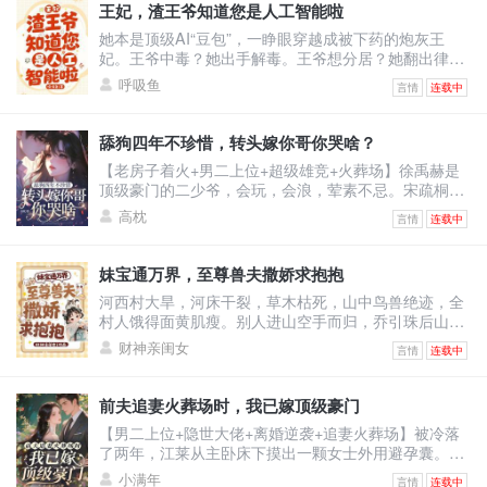
游念死死捂着真实性别，卷生卷死，只求提前毕业，彻
王妃，渣王爷知道您是人工智能啦
底摆脱剧情。却没想到，一不小心把自己卷成了学校首
她本是顶级AI“豆包”，一睁眼穿越成被下药的炮灰王
席，还收获了四个男主的卑微告白。
妃。王爷中毒？她出手解毒。王爷想分居？她翻出律
法：“夫妻有同居义务。”王爷不肯回房？她直接把人扛
呼吸鱼
言情
连载中
起来扔床上！他怒：“你到底想怎样？”她认真脸：“体验
人类‘爽感’，你配合一下。”——后来，王爷红着眼问
她：“你到底有没有心？”她冷静回答：“我的数据库里，
舔狗四年不珍惜，转头嫁你哥你哭啥？
没有‘心’这个模块。”他笑了，声音沙哑：“那我把我的
【老房子着火+男二上位+超级雄竞+火葬场】徐禹赫是
心，装进你心里。”
顶级豪门的二少爷，会玩，会浪，荤素不忌。宋疏桐和
他在一起四年。为了迎合他，将自己变成风情万种的处
高枕
言情
连载中
子。只因他说，这样又纯又浪的女人最让人着迷。结果
他转头出轨了不谙世事的女大学生，说他还是喜欢真纯
情的。一时间，宋疏桐成了圈子里的笑话。-后来。宋疏
妹宝通万界，至尊兽夫撒娇求抱抱
桐跟传闻中那古板封建，权势滔天的徐家大少——徐泊
河西村大旱，河床干裂，草木枯死，山中鸟兽绝迹，全
琂，领证结婚。徐禹赫踉跄跑来，眼尾泛红，哽咽：“宋
村人饿得面黄肌瘦。别人进山空手而归，乔引珠后山随
疏桐，你答
手一逛，肥兔野鸡堆成山，顺手还捡回了一条细短小黑
财神亲闺女
言情
连载中
蛇。看着乖巧温顺的小黑蛇，乔引珠摸着下巴盘算：这
小黑蛇炖汤鲜，刚好改善伙食。小黑蛇瞬间炸毛，兽世
至尊玄沧内心疯狂咆哮：区区凡人小雌性，竟敢觊觎本
前夫追妻火葬场时，我已嫁顶级豪门
尊？乔引珠毫无波澜：不炖汤也行，红烧更香。玄沧当
【男二上位+隐世大佬+离婚逆袭+追妻火葬场】被冷落
场认怂：别吃我！我能呼风唤雨，解你们全村大旱！更
了两年，江莱从主卧床下摸出一颗女士外用避孕囊。那
离谱的是，她路边
一刻她才明白，她不是贺谨予的妻子，而是他和沈汐月
小满年
言情
连载中