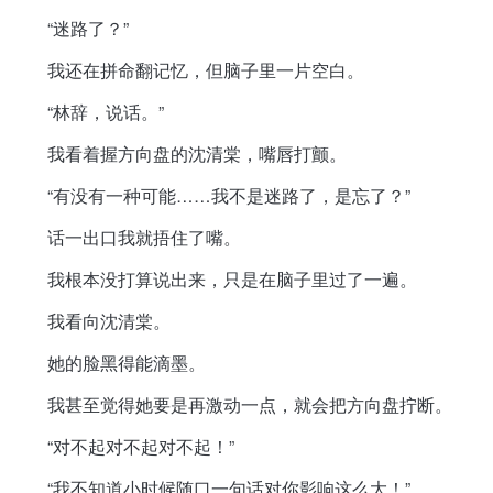
“迷路了？”
我还在拼命翻记忆，但脑子里一片空白。
“林辞，说话。”
我看着握方向盘的沈清棠，嘴唇打颤。
“有没有一种可能……我不是迷路了，是忘了？”
话一出口我就捂住了嘴。
我根本没打算说出来，只是在脑子里过了一遍。
我看向沈清棠。
她的脸黑得能滴墨。
我甚至觉得她要是再激动一点，就会把方向盘拧断。
“对不起对不起对不起！”
“我不知道小时候随口一句话对你影响这么大！”