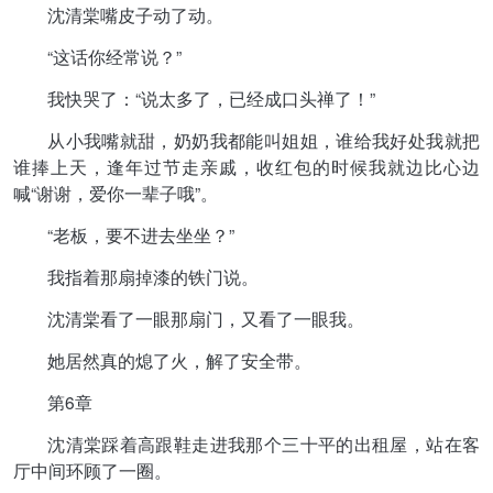
沈清棠嘴皮子动了动。
“这话你经常说？”
我快哭了：“说太多了，已经成口头禅了！”
从小我嘴就甜，奶奶我都能叫姐姐，谁给我好处我就把
谁捧上天，逢年过节走亲戚，收红包的时候我就边比心边
喊“谢谢，爱你一辈子哦”。
“老板，要不进去坐坐？”
我指着那扇掉漆的铁门说。
沈清棠看了一眼那扇门，又看了一眼我。
她居然真的熄了火，解了安全带。
第6章
沈清棠踩着高跟鞋走进我那个三十平的出租屋，站在客
厅中间环顾了一圈。