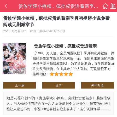
贵族学院小撩精，疯批权贵追着亲季月初樊烬
首页
书架
贵族学院小撩精，疯批权贵追着亲季月初樊烬小说免费
阅读无删减章节
作者：她是花花吖
时间：2026-07-03 06:55:03
贵族学院小撩精，疯批权贵追着亲
【1VN、万人迷、全员阴湿疯批】季月初意外觉醒，得
知她是贵族学院里的炮灰假千金。而她素未蒙面的未婚
夫是学院里顶级权贵F2，为了逼她退婚，在学院将她标
注为头号猎物，任由其余几个人采拮。可剧情很不对
劲，性格暴戾的F1假扮成F2，蓄意接近她，不惜色诱,
推荐指数：
却成了她的裙下臣，冷漠疏离的F2撕下伪善，“娶你？狗
都不...我娶！只要不退婚，命可以给你。”......
上一章
目录
APP阅读
她是花花吖创作的《贵族学院小撩精，疯批权贵追着亲》脑洞比较
大，当人物和情节结合在一起之后还是很令人意外的，细节的处理往
往让人意想不到，小说008想要就去抢主要讲了：裴宁沉脑海浮.........