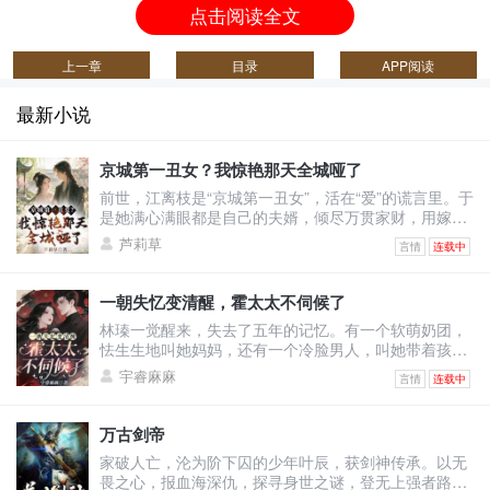
点击阅读全文
上一章
目录
APP阅读
最新小说
京城第一丑女？我惊艳那天全城哑了
前世，江离枝是“京城第一丑女”，活在“爱”的谎言里。于
是她满心满眼都是自己的夫婿，倾尽万贯家财，用嫁妆
填补将军府。可换来的却是——他与绿茶表妹沆瀣一
芦莉草
言情
连载中
气，甚至让她怀上侍卫的野种，最终被渣男一剑穿胸，
让她凄惨惨死！上天垂怜，重生回到出嫁前的江离枝，
决心要让这群人血债血偿！渣男想吃绝户，与表妹双宿
一朝失忆变清醒，霍太太不伺候了
双飞？她直接退婚撤资，让将军府只剩一具空壳！白莲
林瑧一觉醒来，失去了五年的记忆。有一个软萌奶团，
花想装柔弱博同情？她反手几巴掌，当众撕烂表妹虚伪
怯生生地叫她妈妈，还有一个冷脸男人，叫她带着孩子
的脸皮！全城
去给继妹输血。原来她和自己继妹的未婚夫领了证，他
宇睿麻麻
言情
连载中
以婚姻为筹码让她签了厚厚的不平等条约！林瑧直接掀
桌：“输你姥姥！霍太太谁爱当谁当！孩子归我，财产我
分一半，至于你，喂狗！”她不知道婚后的自己怎么成为
万古剑帝
舔狗的，还被人当成草包嘲笑。五年里她拼命讨好老
家破人亡，沦为阶下囚的少年叶辰，获剑神传承。以无
公，甚至讨好老公白月光弟媳温栩，挣钱给她只求她离
畏之心，报血海深仇，探寻身世之谜，登无上强者路！
开自己老公。她