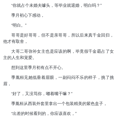
“你就占个未婚夫噱头，等毕业就退婚，明白吗？”
季月初心下感动，
“明白。”
哥哥是好哥哥，但不是亲哥哥，所以后来真千金回归，
他才有取舍，
大哥二哥弥补女主也是应该的啊，毕竟假千金霸占了女
主的人生和宠爱。
想到这里季月初有点不开心。
季胤桓见她低垂着眉眼，一副闷闷不乐的样子，挑了挑
眉，
“好了，又没骂你，嘟着嘴干嘛？”
季胤桓从西装外套里拿出一个包装精美的紫色盒子，
“出差的时候看到的，你应该喜欢，”