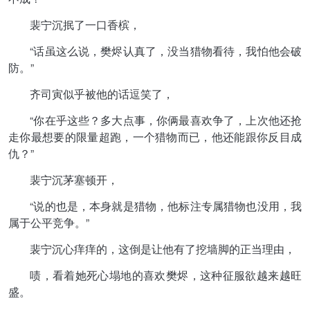
裴宁沉抿了一口香槟，
“话虽这么说，樊烬认真了，没当猎物看待，我怕他会破
防。”
齐司寅似乎被他的话逗笑了，
“你在乎这些？多大点事，你俩最喜欢争了，上次他还抢
走你最想要的限量超跑，一个猎物而已，他还能跟你反目成
仇？”
裴宁沉茅塞顿开，
“说的也是，本身就是猎物，他标注专属猎物也没用，我
属于公平竞争。”
裴宁沉心痒痒的，这倒是让他有了挖墙脚的正当理由，
啧，看着她死心塌地的喜欢樊烬，这种征服欲越来越旺
盛。