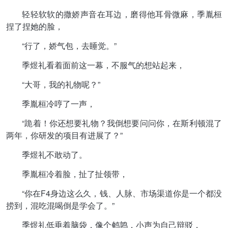
轻轻软软的撒娇声音在耳边，磨得他耳骨微麻，季胤桓
捏了捏她的脸，
“行了，娇气包，去睡觉。”
季煜礼看着面前这一幕，不服气的想站起来，
“大哥，我的礼物呢？”
季胤桓冷哼了一声，
“跪着！你还想要礼物？我倒想要问问你，在斯利顿混了
两年，你研发的项目有进展了？”
季煜礼不敢动了。
季胤桓冷着脸，扯了扯领带，
“你在F4身边这么久，钱、人脉、市场渠道你是一个都没
捞到，混吃混喝倒是学会了。”
季煜礼低垂着脑袋，像个鹌鹑，小声为自己辩驳，