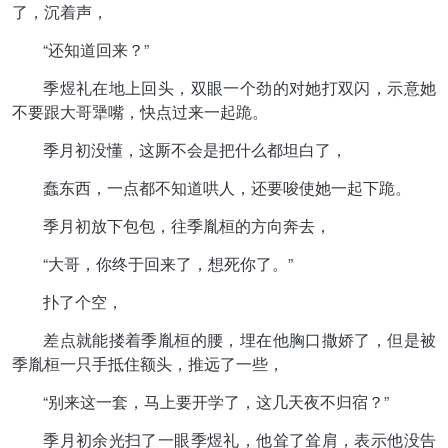
了，沉着声，
“还知道回来？”
季煜礼在地上回头，双眼一个劲的对她打双闪，示意她
不要跟大哥犟嘴，快点过来一起跪。
季月初没懂，这厮不会是把什么都坦白了，
蠢东西，一点都不知道哄人，还要唆使她一起下跪。
季月初放下包包，往季胤桓的方向奔去，
“大哥，你终于回来了，想死你了。”
扑了个空，
差点就能搂着季胤桓的腰，埋在他胸口撒娇了，但是被
季胤桓一只手抵住额头，推远了一些，
“别来这一套，马上要开学了，这几天夜不归宿？”
季月初余光扫了一眼季煜礼，他耸了耸肩，表示他没告