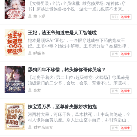
【女扮男装+全洁+全员疯批+雄竞修罗场+精神体+穿
是最强的！医术也是！一开始人们嗤之以鼻。后开整个
书】穿越进贵族兽校小说，游念一点儿也笑不出来。因
医学界都被他的医
为女主是假白莲真黑心，F4男主们都是疯批，而她是女
檐下观
玄幻
连载中
扮男装且莫名其妙跟男主们同宿舍的小炮灰。她只想保
住小命，却被迫成了男主们的小跟班。哈哈，没招了。
游念死死捂着真实性别，卷生卷死，只求提前毕业，彻
王妃，渣王爷知道您是人工智能啦
底摆脱剧情。却没想到，一不小心把自己卷成了学校首
她本是顶级AI“豆包”，一睁眼穿越成被下药的炮灰王
席，还收获了四个男主的卑微告白。
妃。王爷中毒？她出手解毒。王爷想分居？她翻出律
法：“夫妻有同居义务。”王爷不肯回房？她直接把人扛
呼吸鱼
言情
连载中
起来扔床上！他怒：“你到底想怎样？”她认真脸：“体验
人类‘爽感’，你配合一下。”——后来，王爷红着眼问
她：“你到底有没有心？”她冷静回答：“我的数据库里，
舔狗四年不珍惜，转头嫁你哥你哭啥？
没有‘心’这个模块。”他笑了，声音沙哑：“那我把我的
【老房子着火+男二上位+超级雄竞+火葬场】徐禹赫是
心，装进你心里。”
顶级豪门的二少爷，会玩，会浪，荤素不忌。宋疏桐和
他在一起四年。为了迎合他，将自己变成风情万种的处
高枕
言情
连载中
子。只因他说，这样又纯又浪的女人最让人着迷。结果
他转头出轨了不谙世事的女大学生，说他还是喜欢真纯
情的。一时间，宋疏桐成了圈子里的笑话。-后来。宋疏
妹宝通万界，至尊兽夫撒娇求抱抱
桐跟传闻中那古板封建，权势滔天的徐家大少——徐泊
河西村大旱，河床干裂，草木枯死，山中鸟兽绝迹，全
琂，领证结婚。徐禹赫踉跄跑来，眼尾泛红，哽咽：“宋
村人饿得面黄肌瘦。别人进山空手而归，乔引珠后山随
疏桐，你答
手一逛，肥兔野鸡堆成山，顺手还捡回了一条细短小黑
财神亲闺女
言情
连载中
蛇。看着乖巧温顺的小黑蛇，乔引珠摸着下巴盘算：这
小黑蛇炖汤鲜，刚好改善伙食。小黑蛇瞬间炸毛，兽世