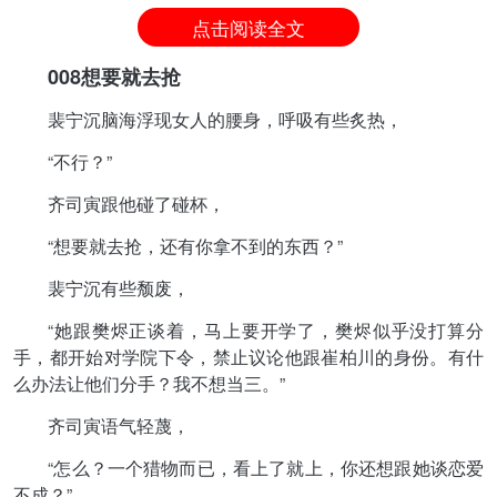
点击阅读全文
008想要就去抢
裴宁沉脑海浮现女人的腰身，呼吸有些炙热，
“不行？”
齐司寅跟他碰了碰杯，
“想要就去抢，还有你拿不到的东西？”
裴宁沉有些颓废，
“她跟樊烬正谈着，马上要开学了，樊烬似乎没打算分
手，都开始对学院下令，禁止议论他跟崔柏川的身份。有什
么办法让他们分手？我不想当三。”
齐司寅语气轻蔑，
“怎么？一个猎物而已，看上了就上，你还想跟她谈恋爱
不成？”