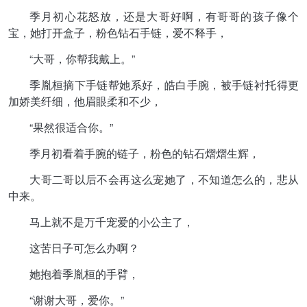
季月初心花怒放，还是大哥好啊，有哥哥的孩子像个
宝，她打开盒子，粉色钻石手链，爱不释手，
“大哥，你帮我戴上。”
季胤桓摘下手链帮她系好，皓白手腕，被手链衬托得更
加娇美纤细，他眉眼柔和不少，
“果然很适合你。”
季月初看着手腕的链子，粉色的钻石熠熠生辉，
大哥二哥以后不会再这么宠她了，不知道怎么的，悲从
中来。
马上就不是万千宠爱的小公主了，
这苦日子可怎么办啊？
她抱着季胤桓的手臂，
“谢谢大哥，爱你。”