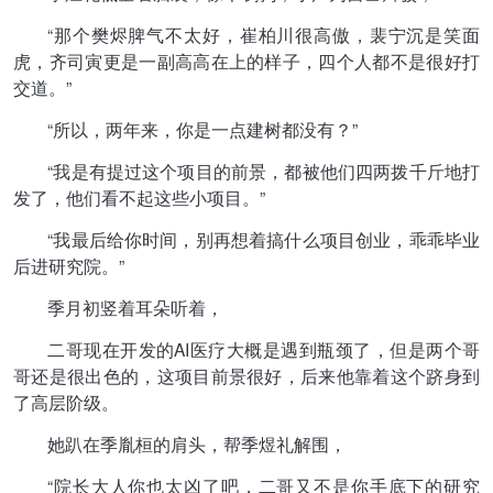
“那个樊烬脾气不太好，崔柏川很高傲，裴宁沉是笑面
虎，齐司寅更是一副高高在上的样子，四个人都不是很好打
交道。”
“所以，两年来，你是一点建树都没有？”
“我是有提过这个项目的前景，都被他们四两拨千斤地打
发了，他们看不起这些小项目。”
“我最后给你时间，别再想着搞什么项目创业，乖乖毕业
后进研究院。”
季月初竖着耳朵听着，
二哥现在开发的AI医疗大概是遇到瓶颈了，但是两个哥
哥还是很出色的，这项目前景很好，后来他靠着这个跻身到
了高层阶级。
她趴在季胤桓的肩头，帮季煜礼解围，
“院长大人你也太凶了吧，二哥又不是你手底下的研究