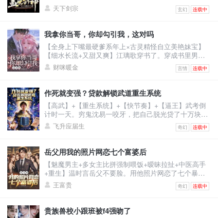
修剑道，凝天印，灵武合一，无敌诸天！恢宏大世谁主
天下剑宗
玄幻
连载中
沉浮？我有一剑可断万古！
我拿你当哥，你却勾引我，这对吗
【全身上下嘴最硬爹系年上×古灵精怪自立美艳妹宝】
【细水长流+又甜又爽】江璃歌穿书了。穿成书里男主
的恶毒前女友，死得很惨的恶毒女配。男主季司夜是顶
财咪暖金
言情
连载中
级豪门继承人，遭仇家暗算坠海失忆，被江父救下。江
父离世后，原主倚着救命之恩强行逼婚，谁料婚礼当
日，季家人携他青梅竹马的正牌未婚妻，也就是书中真
作死就变强？贷款解锁武道重生系统
女主赶来。记忆虽未恢复，可刻入骨髓的本能却让他喊
【高武】+【重生系统】+【快节奏】+【逼王】武考倒
出一声缱绻的：“浅浅......”原主当即崩溃冲上天台，要自
计时一天。穷鬼沈易一咬牙，把自己脱光贷了十万块激
杀。江
活系统。系统奖励：止疼片一枚。沈易：？？？下一
飞升应届生
奇幻
连载中
秒，他被同学富二代撞飞。【叮！宿主已死亡！】【恭
喜宿主触发武道重生系统，全属性+10！】看着面板的
沈易心中狂喜：“死一次，顶苦修三年？！”为了考上武
岳父用我的照片网恋七个富婆后
校，他站上百米高楼，纵身一跃！摔成烂泥，属性暴
【魅魔男主+多女主比拼强制喂饭+暧昧拉扯+中医高手
涨！嗑药暴毙，解锁特殊词条！夜半，杀手悄悄潜入房
+重生】温时言岳父不要脸。用他照片网恋了七个暴脾
间。沈易两眼放
气的大富婆，连累温时言被打断右手，断了中医生涯。
王富贵
奇幻
连载中
重活一世，温时言立誓保护右手，救死扶伤，不违师
训，打倒富婆。然而，当将他逐出师门的师伯上门为难
时。温时言还没反应，跟他作对的富婆们不乐意了。纷
贵族兽校小跟班被f4强吻了
纷砸钱给他砸资源，牵人脉。凭什么说温大夫不行！他