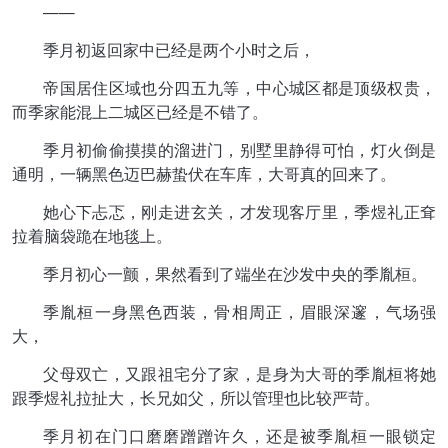
——
季月初返回家中已经是两个小时之后，
帝国居住区域也分四五九等，中心城区都是顶级权贵，
而季家能混上二城区已经是不错了。
季月初偷偷摸摸的溜进门，别墅里静得可怕，灯火倒是
通明，一辆黑色迈巴赫蛰伏在车库，大哥真的回来了。
她心下忐忑，刚走进玄关，才发现客厅里，季煜礼正耷
拉着脑袋跪在地毯上。
季月初心一颤，果然看到了端坐在沙发中央的季胤桓。
季胤桓一身黑色西装，骨相周正，眉眼深邃，气场强
大，
父母双亡，又跟祖宅分了家，是身为大哥的季胤桓将她
跟季煜礼拉扯大，长兄如父，所以管理也比较严苛。
季月初在门口磨磨蹭蹭许久，还是被季胤桓一眼锁定