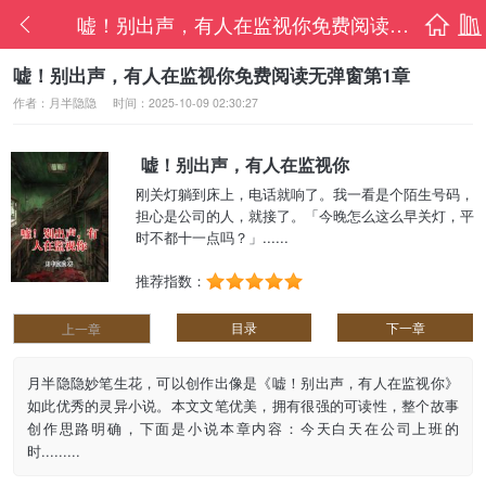
嘘！别出声，有人在监视你免费阅读无弹窗第1
首页
书架
嘘！别出声，有人在监视你免费阅读无弹窗第1章
作者：月半隐隐
时间：2025-10-09 02:30:27
嘘！别出声，有人在监视你
刚关灯躺到床上，电话就响了。我一看是个陌生号码，
担心是公司的人，就接了。「今晚怎么这么早关灯，平
时不都十一点吗？」......
推荐指数：
目录
下一章
上一章
月半隐隐妙笔生花，可以创作出像是《嘘！别出声，有人在监视你》
如此优秀的灵异小说。本文文笔优美，拥有很强的可读性，整个故事
创作思路明确，下面是小说本章内容：今天白天在公司上班的
时.........