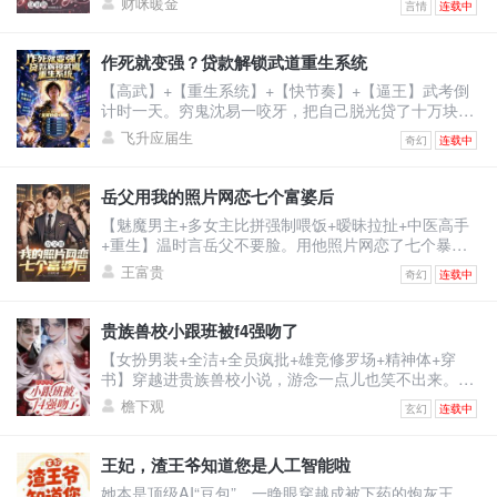
财咪暖金
言情
连载中
级豪门继承人，遭仇家暗算坠海失忆，被江父救下。江
父离世后，原主倚着救命之恩强行逼婚，谁料婚礼当
日，季家人携他青梅竹马的正牌未婚妻，也就是书中真
作死就变强？贷款解锁武道重生系统
女主赶来。记忆虽未恢复，可刻入骨髓的本能却让他喊
【高武】+【重生系统】+【快节奏】+【逼王】武考倒
出一声缱绻的：“浅浅......”原主当即崩溃冲上天台，要自
计时一天。穷鬼沈易一咬牙，把自己脱光贷了十万块激
杀。江
活系统。系统奖励：止疼片一枚。沈易：？？？下一
飞升应届生
奇幻
连载中
秒，他被同学富二代撞飞。【叮！宿主已死亡！】【恭
喜宿主触发武道重生系统，全属性+10！】看着面板的
沈易心中狂喜：“死一次，顶苦修三年？！”为了考上武
岳父用我的照片网恋七个富婆后
校，他站上百米高楼，纵身一跃！摔成烂泥，属性暴
【魅魔男主+多女主比拼强制喂饭+暧昧拉扯+中医高手
涨！嗑药暴毙，解锁特殊词条！夜半，杀手悄悄潜入房
+重生】温时言岳父不要脸。用他照片网恋了七个暴脾
间。沈易两眼放
气的大富婆，连累温时言被打断右手，断了中医生涯。
王富贵
奇幻
连载中
重活一世，温时言立誓保护右手，救死扶伤，不违师
训，打倒富婆。然而，当将他逐出师门的师伯上门为难
时。温时言还没反应，跟他作对的富婆们不乐意了。纷
贵族兽校小跟班被f4强吻了
纷砸钱给他砸资源，牵人脉。凭什么说温大夫不行！他
【女扮男装+全洁+全员疯批+雄竞修罗场+精神体+穿
是最强的！医术也是！一开始人们嗤之以鼻。后开整个
书】穿越进贵族兽校小说，游念一点儿也笑不出来。因
医学界都被他的医
为女主是假白莲真黑心，F4男主们都是疯批，而她是女
檐下观
玄幻
连载中
扮男装且莫名其妙跟男主们同宿舍的小炮灰。她只想保
住小命，却被迫成了男主们的小跟班。哈哈，没招了。
游念死死捂着真实性别，卷生卷死，只求提前毕业，彻
王妃，渣王爷知道您是人工智能啦
底摆脱剧情。却没想到，一不小心把自己卷成了学校首
她本是顶级AI“豆包”，一睁眼穿越成被下药的炮灰王