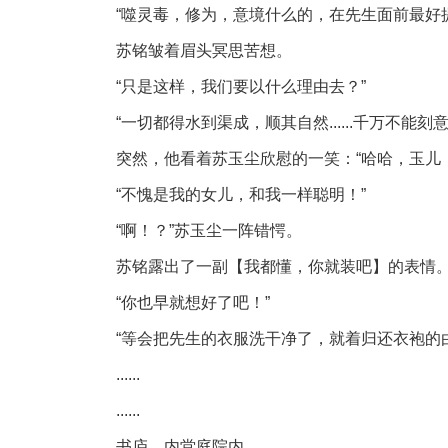
“噬灵毒，修为，意境什么的，在先生面前最好
苏铭皱着眉头冥思苦想。
“只是这样，我们要以什么理由去？”
“一切都得水到渠成，顺其自然......千万不
突然，他看着苏玉尘欣慰的一笑：“哈哈，玉儿
“不愧是我的女儿，和我一样聪明！”
“啊！？”苏玉尘一阵错愕。
苏铭露出了一副【我都懂，你就装吧】的表情
“你也早就想好了吧！”
“等会把先生的衣服洗干净了，就着归还衣袍的由头
......
......
书庐，内堂庭院内。