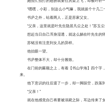
她慌忙拍打的翅膀就要往房梁上飞，却被叶轩
“嘿嘿，小彩，别这么小气嘛，我就拔个十几二十根
书庐之外，站着两人，正是苏家父女。
“父亲，这里就是叶先生隐居凡尘之处！”苏玉
想起当日自己浑身湿透，就这么躺在叶先生的
苏铭没有注意到女儿的异样。
他抬眼一望。
书庐整体不大，却十分雅致。
在门前的匾额之上，有着【书山学海】四个字
来。
他下意识的往后退了一步，却一脚踩空，跌落
“父亲！”
就在他感觉自己将要被溺毙之际，耳边传来了女儿苏