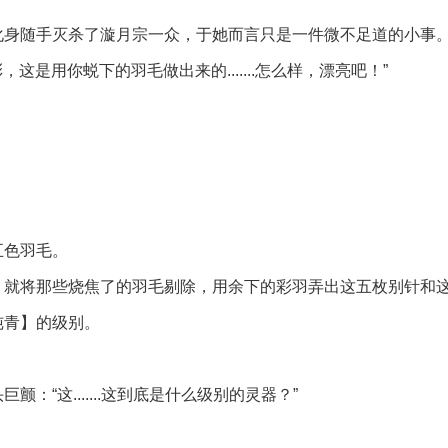
化身随手灭杀了漩月宗一众，于她而言只是一件微不足道的小事
这是用你蜕下的羽毛做出来的.......怎么样，漂亮吧！”
五色羽毛。
，就将那些烧焦了的羽毛剔除，用余下的彩羽弄出这五枚别针和
纯青】的级别。
“这.......这到底是什么级别的灵器？”