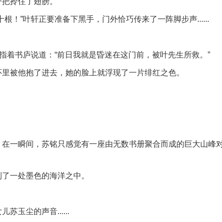
一把拎住了翅膀。
！”叶轩正要准备下黑手，门外恰巧传来了一阵脚步声......
尘指着书庐说道：“前日我就是昏迷在这门前，被叶先生所救。”
怀里被他抱了进去，她的脸上就浮现了一片绯红之色。
，在一瞬间，苏铭只感觉有一座由无数书册聚合而成的巨大山峰
到了一处墨色的海洋之中。
玉尘的声音......