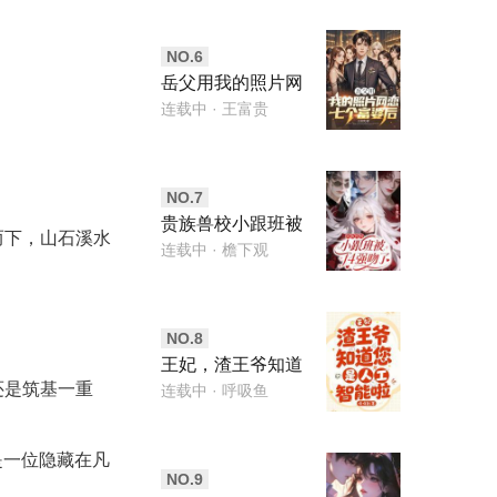
NO.
6
岳父用我的照片网
恋七个富婆后
连载中
· 王富贵
NO.
7
贵族兽校小跟班被
而下，山石溪水
f4强吻了
连载中
· 檐下观
NO.
8
王妃，渣王爷知道
还是筑基一重
您是人工智能啦
连载中
· 呼吸鱼
是一位隐藏在凡
NO.
9