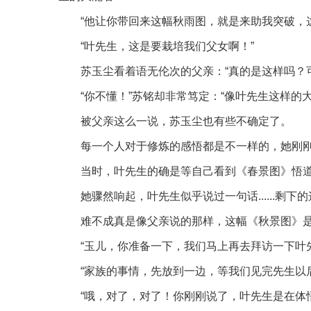
“他让你带回来这幅秋雨图，就是来助我突破，
“叶先生，这是要栽培我们父女啊！”
苏玉尘看着语无伦次的父亲：“真的是这样吗？
“你不懂！”苏铭却非常笃定：“像叶先生这样
被父亲这么一说，苏玉尘也有些不确定了。
每一个人对于修炼的感悟都是不一样的，她刚
当时，叶先生的确是等自己看到《春景图》悟道之后
她骤然响起，叶先生似乎说过一句话......剩下的
难不成真是像父亲说的那样，这幅《秋景图》是为父亲
“玉儿，你准备一下，我们马上再去拜访一下叶
“家族的事情，先放到一边，等我们见完先生以
“哦，对了，对了！你刚刚说了，叶先生是在体