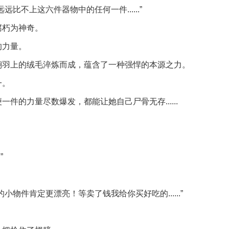
比不上这六件器物中的任何一件......”
腐朽为神奇。
的力量。
翎羽上的绒毛淬炼而成，蕴含了一种强悍的本源之力。
一。
件的力量尽数爆发，都能让她自己尸骨无存......
”
物件肯定更漂亮！等卖了钱我给你买好吃的......”