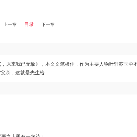
目录
上一章
下一章
点，原来我已无敌》，本文文笔极佳，作为主要人物叶轩苏玉尘
就是先生给.........
字画之上题有一句诗：