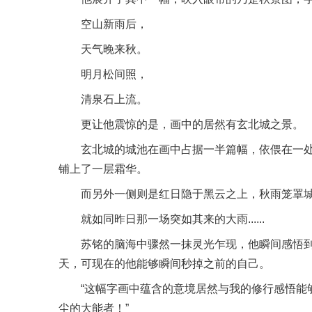
空山新雨后，
天气晚来秋。
明月松间照，
清泉石上流。
更让他震惊的是，画中的居然有玄北城之景。
玄北城的城池在画中占据一半篇幅，依偎在一
铺上了一层霜华。
而另外一侧则是红日隐于黑云之上，秋雨笼罩
就如同昨日那一场突如其来的大雨......
苏铭的脑海中骤然一抹灵光乍现，他瞬间感悟
天，可现在的他能够瞬间秒掉之前的自己。
“这幅字画中蕴含的意境居然与我的修行感悟能
尘的大能者！”