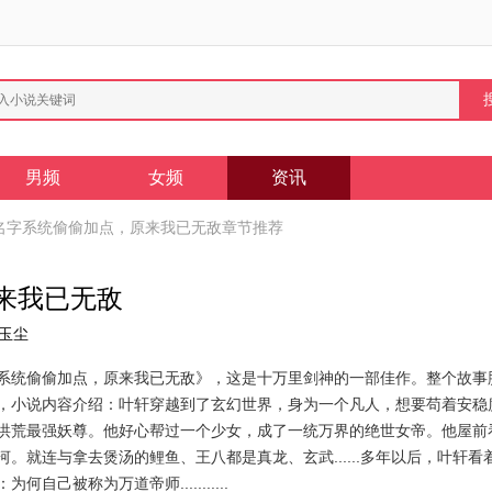
男频
女频
资讯
名字系统偷偷加点，原来我已无敌章节推荐
来我已无敌
苏玉尘
系统偷偷加点，原来我已无敌》，这是十万里剑神的一部佳作。整个故事
，小说内容介绍：叶轩穿越到了玄幻世界，身为一个凡人，想要苟着安稳
洪荒最强妖尊。他好心帮过一个少女，成了一统万界的绝世女帝。他屋前
。就连与拿去煲汤的鲤鱼、王八都是真龙、玄武......多年以后，叶轩
己被称为万道帝师...........