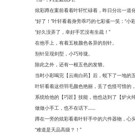
炫彩蹲在案前看着叶轩忙碌着，昨日分出一道
“好了！”叶轩看着身旁乖巧的七彩雀一笑：“小彩，
“好久没弄了，幸好手艺没有生疏！”
在他手上，有着五枚颜色各异的别针。
别针呈现剑型，小巧玲珑。
除此之外，还有一根五色的发簪。
当时小彩喝完【云南白药】后，蜕下了一地的
叶轩看着这些羽毛颜色艳丽，丢了也怪可惜的
系统给他的【巧匠】技能，他也达到了【炉火
做做小手工，也不在话下......
蹲在一旁的炫彩看着叶轩手中的六件器物，心头巨颤：
“难道是天品高级？！”