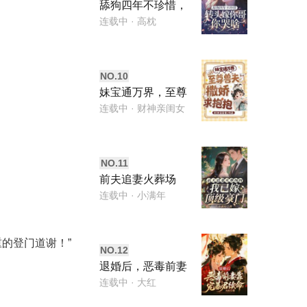
舔狗四年不珍惜，
转头嫁你哥你哭
连载中
· 高枕
啥？
NO.
10
妹宝通万界，至尊
兽夫撒娇求抱抱
连载中
· 财神亲闺女
NO.
11
前夫追妻火葬场
时，我已嫁顶级豪
连载中
· 小满年
门
的登门道谢！”
NO.
12
退婚后，恶毒前妻
靠宠暴君续命
连载中
· 大红