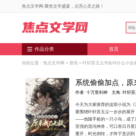
焦点文学网-聚焦文学盛宴，点亮心灵之路！
作品分类
首页
你的位置：
焦点文学网
>
资讯
> 叶轩苏玉尘书名叫什么小说
系统偷偷加点，原
作者: 十万里剑神
主角: 叶轩
今天为大家推荐的这部小说为《
要围绕叶轩苏玉尘一步步的展开
——他随手捡的一只小鸟，成了
至强的混沌神兽，可口吞日月星河
重开，时光倒转，才终于意识到：为何自