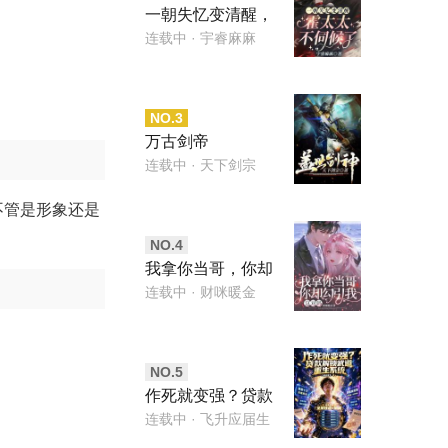
一朝失忆变清醒，
霍太太不伺候了
连载中
· 宇睿麻麻
NO.
3
万古剑帝
连载中
· 天下剑宗
不管是形象还是
NO.
4
我拿你当哥，你却
勾引我，这对吗
连载中
· 财咪暖金
NO.
5
作死就变强？贷款
解锁武道重生系统
连载中
· 飞升应届生