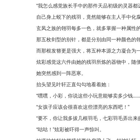
“我怎么感觉族长手中的那件天品初级的灵器都远远
自己身上蜕下的残羽，竟然能够在主人手中化
玄凤之族的翎羽每多一色，就多掌握一种属性
那五枚剑型的别针，都是分别由同一种颜色的
而那根发簪更是强大，将五种本源之力凝合为
炫彩感觉这六件由她的残羽所炼的器物中，随便一
她突然感到一阵恶寒。
抬头望见叶轩正直勾勾地看着她：
“嘿嘿，小彩，你说这些小玩意能够卖多少钱......
“女孩子应该会很喜欢这些漂亮的东西吧！”
“要不，你让我多拔几根羽毛，七彩羽毛弄出来的小
“咕咕！”炫彩被吓得一声惊叫。