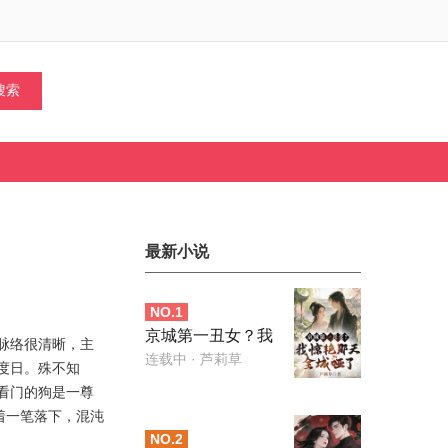
最新小说
NO.
1
京城第一丑女？我
脉络很清晰，主
惊艳那天全城哑了
连载中
· 芦莉草
度日。殊不知
看门的狗是一尊
看着一笔落下，混沌
NO.
2