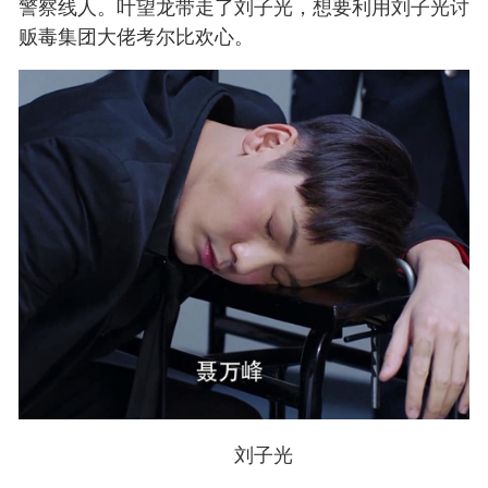
警察线人。叶望龙带走了刘子光，想要利用刘子光讨
贩毒集团大佬考尔比欢心。
刘子光