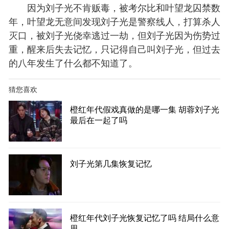
因为刘子光不肯贩毒，被考尔比和叶望龙囚禁数
年，叶望龙无意间发现刘子光是警察线人，打算杀人
灭口，被刘子光侥幸逃过一劫，但刘子光因为伤势过
重，醒来后失去记忆，只记得自己叫刘子光，但过去
的八年发生了什么都不知道了。
猜您喜欢
橙红年代假戏真做的是哪一集 胡蓉刘子光
最后在一起了吗
刘子光第几集恢复记忆
橙红年代刘子光恢复记忆了吗 结局什么意
思