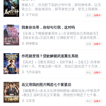
舔狗的，还被人当成草包嘲笑。五年里她拼命讨好老
家破人亡，沦为阶下囚的少年叶辰，获剑神传承。以无
公，甚至讨好老公白月光弟媳温栩，挣钱给她只求她离
畏之心，报血海深仇，探寻身世之谜，登无上强者路！
开自己老公。她
修剑道，凝天印，灵武合一，无敌诸天！恢宏大世谁主
天下剑宗
玄幻
连载中
沉浮？我有一剑可断万古！
我拿你当哥，你却勾引我，这对吗
【全身上下嘴最硬爹系年上×古灵精怪自立美艳妹宝】
【细水长流+又甜又爽】江璃歌穿书了。穿成书里男主
的恶毒前女友，死得很惨的恶毒女配。男主季司夜是顶
财咪暖金
言情
连载中
级豪门继承人，遭仇家暗算坠海失忆，被江父救下。江
父离世后，原主倚着救命之恩强行逼婚，谁料婚礼当
日，季家人携他青梅竹马的正牌未婚妻，也就是书中真
作死就变强？贷款解锁武道重生系统
女主赶来。记忆虽未恢复，可刻入骨髓的本能却让他喊
【高武】+【重生系统】+【快节奏】+【逼王】武考倒
出一声缱绻的：“浅浅......”原主当即崩溃冲上天台，要自
计时一天。穷鬼沈易一咬牙，把自己脱光贷了十万块激
杀。江
活系统。系统奖励：止疼片一枚。沈易：？？？下一
飞升应届生
奇幻
连载中
秒，他被同学富二代撞飞。【叮！宿主已死亡！】【恭
喜宿主触发武道重生系统，全属性+10！】看着面板的
沈易心中狂喜：“死一次，顶苦修三年？！”为了考上武
岳父用我的照片网恋七个富婆后
校，他站上百米高楼，纵身一跃！摔成烂泥，属性暴
【魅魔男主+多女主比拼强制喂饭+暧昧拉扯+中医高手
涨！嗑药暴毙，解锁特殊词条！夜半，杀手悄悄潜入房
+重生】温时言岳父不要脸。用他照片网恋了七个暴脾
间。沈易两眼放
气的大富婆，连累温时言被打断右手，断了中医生涯。
王富贵
奇幻
连载中
重活一世，温时言立誓保护右手，救死扶伤，不违师