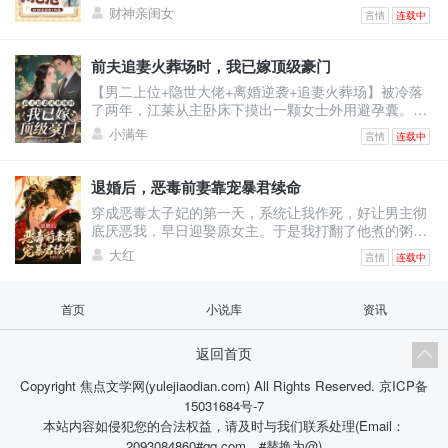
手一逛，肥兔野鸡堆成山，顺手还捡回了一条细短小黑
财神亲闺女
言情
连载中
蛇。看着乖巧温顺的小黑蛇，乔引珠摸着下巴盘算：这
小黑蛇炖汤鲜，刚好改善伙食。小黑蛇瞬间炸毛，兽世
至尊玄沧内心疯狂咆哮：区区凡人小雌性，竟敢觊觎本
前夫追妻火葬场时，我已嫁顶级豪门
尊？乔引珠毫无波澜：不炖汤也行，红烧更香。玄沧当
【男二上位+隐世大佬+离婚逆袭+追妻火葬场】被冷落
场认怂：别吃我！我能呼风唤雨，解你们全村大旱！更
了两年，江莱从主卧床下摸出一颗女士外用避孕囊。那
离谱的是，她路边
一刻她才明白，她不是贺谨予的妻子，而是他和沈汐月
小满年
言情
连载中
之间的第三者。叔叔病重，她只求一颗药。他说好，然
后丢给秘书。秘书给了江莱一颗假药。生死攸关之际，
病房迎来一位不速之客。男人外貌优越，贵气逼人，自
退婚后，恶毒前妻靠宠暴君续命
称是她哥的朋友。可她哥的朋友，她全都认识，除了
穿成恶毒太子妃的第一天，系统让我作死，好让男主彻
他。他陪她去找药，让她不再低眉求人。台风夜整栋楼
底厌恶我，早日迎娶原女主。于是我打翻了他煮的粥，
都在淹水，他把她
结果他说：“是我煮得不好。”我踩脏了他洗的衣服，结
大红
言情
连载中
果他抱起我说：“是我没洗干净。”我当掉他亡母的玉佩
跑路，结果转头就拿绣工钱赎了回来。系统崩溃：宿主
你是不是对“恶毒”有什么误解？！我指着冷宫漏风的屋
首页
小说库
资讯
顶：你懂什么！这叫“舍不得孩子套不着狼”！后来，那
个说要把我废黜的暴君把我圈在怀里，眼尾猩红：“凌
返回首页
姝，你再
Copyright 焦点文学网(yulejiaodian.com) All Rights Reserved.
京ICP备
15031684号-7
本站内容如侵犯您的合法权益，请及时与我们联系处理(Email：
2093084860#qq.com，#替换为@)