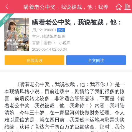
瞒着老公中奖，我说被裁，他：我养
首页
书架
连载中
你！陆清婉周慕辰txt阅读无广告无弹窗
瞒着老公中奖，我说被裁，他：
我养你！
用户21390301
作者
免费版
主角: 陆清婉周慕辰
言情
连载中
小说库
2026-05-14 02:06:34
在线阅读
全文阅读
《瞒着老公中奖，我说被裁，他：我养你！》是一
本现情风格小说，目前连载中，剧情给了我们很多的惊
喜，前后反转比较多，非常适合细细品味，下面是《瞒
着老公中奖，我说被裁，他：我养你！》内容：我叫陆
清婉，今年三十岁，在一家星河科技做财务经理。令人
难以置信的是，就在四日前，我竟然幸运地与彩票头奖
结缘，获得了高达六千两百万的巨额奖金。那时，我心