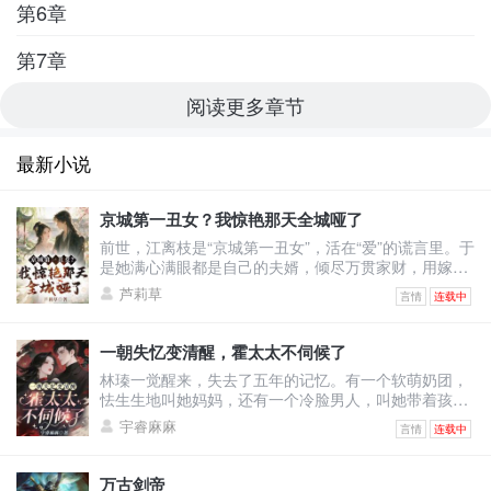
第6章
第7章
阅读更多章节
最新小说
京城第一丑女？我惊艳那天全城哑了
前世，江离枝是“京城第一丑女”，活在“爱”的谎言里。于
是她满心满眼都是自己的夫婿，倾尽万贯家财，用嫁妆
填补将军府。可换来的却是——他与绿茶表妹沆瀣一
芦莉草
言情
连载中
气，甚至让她怀上侍卫的野种，最终被渣男一剑穿胸，
让她凄惨惨死！上天垂怜，重生回到出嫁前的江离枝，
决心要让这群人血债血偿！渣男想吃绝户，与表妹双宿
一朝失忆变清醒，霍太太不伺候了
双飞？她直接退婚撤资，让将军府只剩一具空壳！白莲
林瑧一觉醒来，失去了五年的记忆。有一个软萌奶团，
花想装柔弱博同情？她反手几巴掌，当众撕烂表妹虚伪
怯生生地叫她妈妈，还有一个冷脸男人，叫她带着孩子
的脸皮！全城
去给继妹输血。原来她和自己继妹的未婚夫领了证，他
宇睿麻麻
言情
连载中
以婚姻为筹码让她签了厚厚的不平等条约！林瑧直接掀
桌：“输你姥姥！霍太太谁爱当谁当！孩子归我，财产我
分一半，至于你，喂狗！”她不知道婚后的自己怎么成为
万古剑帝