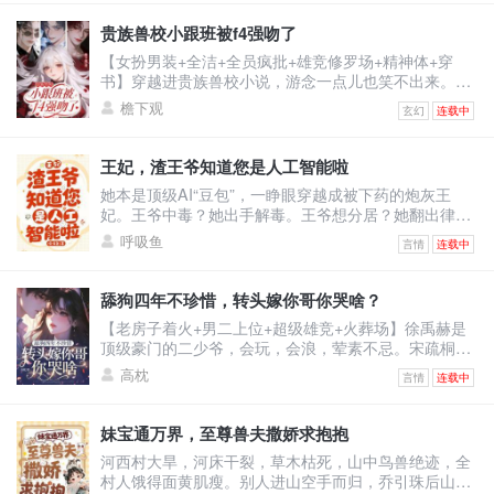
训，打倒富婆。然而，当将他逐出师门的师伯上门为难
时。温时言还没反应，跟他作对的富婆们不乐意了。纷
贵族兽校小跟班被f4强吻了
纷砸钱给他砸资源，牵人脉。凭什么说温大夫不行！他
【女扮男装+全洁+全员疯批+雄竞修罗场+精神体+穿
是最强的！医术也是！一开始人们嗤之以鼻。后开整个
书】穿越进贵族兽校小说，游念一点儿也笑不出来。因
医学界都被他的医
为女主是假白莲真黑心，F4男主们都是疯批，而她是女
檐下观
玄幻
连载中
扮男装且莫名其妙跟男主们同宿舍的小炮灰。她只想保
住小命，却被迫成了男主们的小跟班。哈哈，没招了。
游念死死捂着真实性别，卷生卷死，只求提前毕业，彻
王妃，渣王爷知道您是人工智能啦
底摆脱剧情。却没想到，一不小心把自己卷成了学校首
她本是顶级AI“豆包”，一睁眼穿越成被下药的炮灰王
席，还收获了四个男主的卑微告白。
妃。王爷中毒？她出手解毒。王爷想分居？她翻出律
法：“夫妻有同居义务。”王爷不肯回房？她直接把人扛
呼吸鱼
言情
连载中
起来扔床上！他怒：“你到底想怎样？”她认真脸：“体验
人类‘爽感’，你配合一下。”——后来，王爷红着眼问
她：“你到底有没有心？”她冷静回答：“我的数据库里，
舔狗四年不珍惜，转头嫁你哥你哭啥？
没有‘心’这个模块。”他笑了，声音沙哑：“那我把我的
【老房子着火+男二上位+超级雄竞+火葬场】徐禹赫是
心，装进你心里。”
顶级豪门的二少爷，会玩，会浪，荤素不忌。宋疏桐和
他在一起四年。为了迎合他，将自己变成风情万种的处
高枕
言情
连载中
子。只因他说，这样又纯又浪的女人最让人着迷。结果
他转头出轨了不谙世事的女大学生，说他还是喜欢真纯
情的。一时间，宋疏桐成了圈子里的笑话。-后来。宋疏
妹宝通万界，至尊兽夫撒娇求抱抱
桐跟传闻中那古板封建，权势滔天的徐家大少——徐泊
河西村大旱，河床干裂，草木枯死，山中鸟兽绝迹，全
琂，领证结婚。徐禹赫踉跄跑来，眼尾泛红，哽咽：“宋
村人饿得面黄肌瘦。别人进山空手而归，乔引珠后山随
疏桐，你答