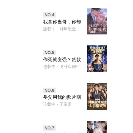
NO.
4
我拿你当哥，你却
勾引我，这对吗
连载中
· 财咪暖金
NO.
5
作死就变强？贷款
解锁武道重生系统
连载中
· 飞升应届生
NO.
6
岳父用我的照片网
恋七个富婆后
连载中
· 王富贵
NO.
7