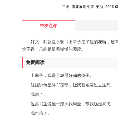
主角: 萧北辰周文清
更新: 2026-05
书友点评
好文，我就是喜欢《上辈子逃了他的花轿，这
舍不得，只能是留着慢慢的阅读。
免费阅读
上辈子，我是京城最好骗的傻子。
姐姐说煞星将军克妻，让我替她嫁过去送死。
我信了。
温柔书生说他一定护我周全，带我远走高飞。
我也信了。