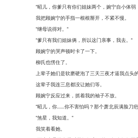
“昭儿，你爹只有你们姐妹两个，婉宁自小体弱
我把顾婉宁的手指一根根掰开，不紧不慢。
“继母说得对。“
“爹只有我们姐妹俩，所以这门亲事，我去。“
顾婉宁的哭声顿时卡了一下。
柳氏也愣住了。
上辈子她们是软磨硬泡了三天三夜才逼我点头
这辈子我连三息都没让她们等。
顾婉宁反应过来，抓着我的袖子不放。
“昭儿，你......你不害怕吗？那个萧北辰满脸
“煞星，我知道。“
我笑着看她。