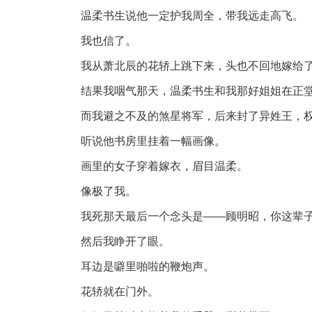
温柔书生说他一定护我周全，带我远走高飞。
我也信了。
我从萧北辰的花轿上跳下来，头也不回地嫁给
结果我咽气那天，温柔书生和我那好姐姐在正
而我避之不及的煞星将军，后来封了异姓王，
听说他书房里挂着一幅画像。
画里的女子穿着嫁衣，眉目温柔。
像极了我。
我死那天最后一个念头是——顾明昭，你这辈
然后我睁开了眼。
耳边是噼里啪啦的鞭炮声。
花轿就在门外。