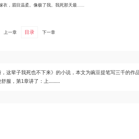
，眉目温柔。像极了我。我死那天最......
目录
上一章
下一章
轿，这辈子我死也不下来》的小说，本文为豌豆提笔写三千的作
1章讲了：上.........