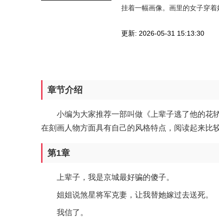
挂着一幅画像。画里的女子穿着嫁衣
更新: 2026-05-31 15:13:30
章节介绍
小编为大家推荐一部叫做《上辈子逃了他的花
在刻画人物方面具有自己的风格特点，阅读起来比较舒服，第
第1章
上辈子，我是京城最好骗的傻子。
姐姐说煞星将军克妻，让我替她嫁过去送死。
我信了。