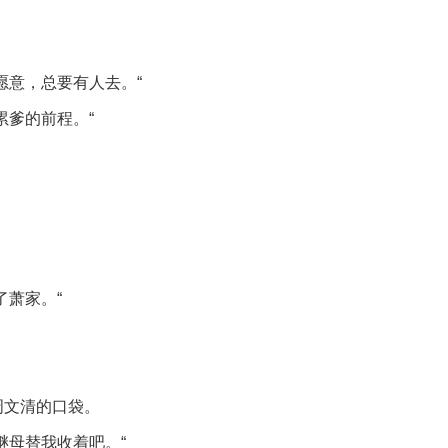
愿意，总要有人去。“
累爹的前程。“
。
了萧家。“
周文清的口袋。
继母替我收着吧。“