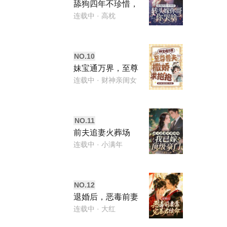
舔狗四年不珍惜，
转头嫁你哥你哭
连载中
· 高枕
啥？
NO.
10
妹宝通万界，至尊
兽夫撒娇求抱抱
连载中
· 财神亲闺女
NO.
11
前夫追妻火葬场
时，我已嫁顶级豪
连载中
· 小满年
门
NO.
12
退婚后，恶毒前妻
靠宠暴君续命
连载中
· 大红