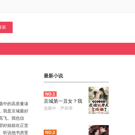
最新小说
NO.
1
京城第一丑女？我
载中的高质量读
惊艳那天全城哑了
连载中
· 芦莉草
，我是京城最好
高飞。我也信
那好姐姐在正堂
NO.
2
。听说他书房里