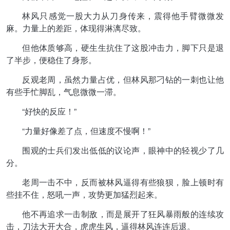
林风只感觉一股大力从刀身传来，震得他手臂微微发
麻。力量上的差距，体现得淋漓尽致。
但他体质够高，硬生生抗住了这股冲击力，脚下只是退
了半步，便稳住了身形。
反观老周，虽然力量占优，但林风那刁钻的一刺也让他
有些手忙脚乱，气息微微一滞。
“好快的反应！”
“力量好像差了点，但速度不慢啊！”
围观的士兵们发出低低的议论声，眼神中的轻视少了几
分。
老周一击不中，反而被林风逼得有些狼狈，脸上顿时有
些挂不住，怒吼一声，攻势更加猛烈起来。
他不再追求一击制敌，而是展开了狂风暴雨般的连续攻
击，刀法大开大合，虎虎生风，逼得林风连连后退。