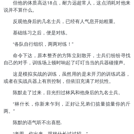
但他的体质高达18点，耐力远超常人，这点消耗对他来
说并不算什么。
反观他身后的几名士兵，已经有人气息开始粗重。
基础练习之后，便是对练。
“各队自行组织，两两对练！”
命令下达，原本整齐的方阵立刻散开，士兵们纷纷寻找
自己的对手，训练场上顿时响起了叮叮当当的兵器碰撞声。
这是模拟实战的训练，虽然用的是未开刃的训练武器，
或者在实战兵器上有所控制，但依旧充满了对抗性。
陈默走了过来，目光扫过林风和他身后的九名士兵。
“林什长，你新来乍到，正好让兄弟们掂量掂量你的斤
两。”
陈默的语气听不出喜怒.
“老周，你出来，跟林什长过过招。”