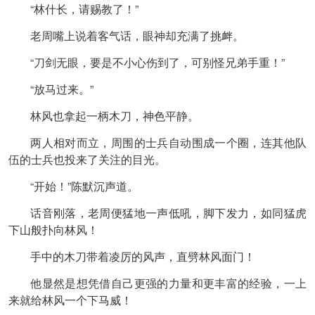
“林什长，请赐教了！”
老周嘴上说着客气话，眼神却充满了挑衅。
“刀剑无眼，要是不小心伤到了，可别怪兄弟手重！”
“放马过来。”
林风也拿起一柄木刀，神色平静。
两人相对而立，周围的士兵自动围成一个圈，连其他队
伍的士兵也投来了关注的目光。
“开始！”陈默沉声道。
话音刚落，老周便猛地一声低吼，脚下发力，如同猛虎
下山般扑向林风！
手中的木刀带着凌厉的风声，直劈林风面门！
他显然是想凭借自己更强的力量和更丰富的经验，一上
来就给林风一个下马威！