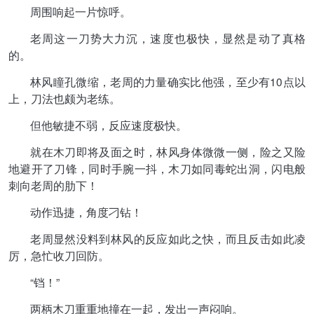
周围响起一片惊呼。
老周这一刀势大力沉，速度也极快，显然是动了真格
的。
林风瞳孔微缩，老周的力量确实比他强，至少有10点以
上，刀法也颇为老练。
但他敏捷不弱，反应速度极快。
就在木刀即将及面之时，林风身体微微一侧，险之又险
地避开了刀锋，同时手腕一抖，木刀如同毒蛇出洞，闪电般
刺向老周的肋下！
动作迅捷，角度刁钻！
老周显然没料到林风的反应如此之快，而且反击如此凌
厉，急忙收刀回防。
“铛！”
两柄木刀重重地撞在一起，发出一声闷响。