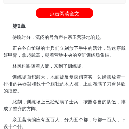
点击阅读全文
第9章
傍晚时分，沉闷的号角声在亲卫营驻地响起。
正在各自忙碌的士兵们立刻放下手中的活计，迅速穿戴
好甲胄，拿起武器，朝着营地中央的空旷训练场集结。
林风也跟随着人流，来到了训练场。
训练场面积颇大，地面被反复踩踏夯实，边缘摆放着一
排排的兵器架和数十个粗壮的木人桩，上面布满了刀劈斧砍
的痕迹。
此刻，训练场上已经站满了士兵，按照各自的队伍，排
成了整齐的方阵。
亲卫营满编应有五百人，分为五个都，每都一百人，下
设十个什。