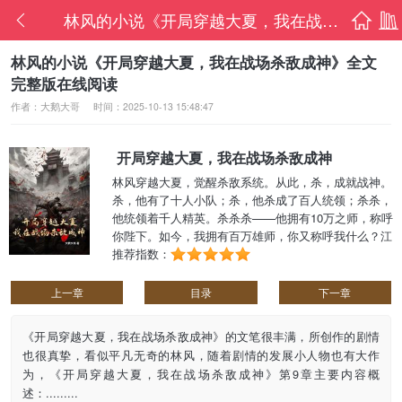
林风的小说《开局穿越大夏，我在战场杀敌成
首页
书架
林风的小说《开局穿越大夏，我在战场杀敌成神》全文
完整版在线阅读
作者：大鹅大哥
时间：2025-10-13 15:48:47
开局穿越大夏，我在战场杀敌成神
林风穿越大夏，觉醒杀敌系统。从此，杀，成就战神。
杀，他有了十人小队；杀，他杀成了百人统领；杀杀，
他统领着千人精英。杀杀杀——他拥有10万之师，称呼
你陛下。如今，我拥有百万雄师，你又称呼我什么？江
山？美人？我统统都要！......
推荐指数：
上一章
目录
下一章
《开局穿越大夏，我在战场杀敌成神》的文笔很丰满，所创作的剧情
也很真挚，看似平凡无奇的林风，随着剧情的发展小人物也有大作
为，《开局穿越大夏，我在战场杀敌成神》第9章主要内容概
述：.........