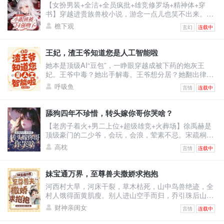
【女扮男装+全洁+全员疯批+雄竞修罗场+精神体+穿
是最强的！医术也是！一开始人们嗤之以鼻。后开整个
书】穿越进贵族兽校小说，游念一点儿也笑不出来。因
医学界都被他的医
为女主是假白莲真黑心，F4男主们都是疯批，而她是女
檐下观
玄幻
连载中
扮男装且莫名其妙跟男主们同宿舍的小炮灰。她只想保
住小命，却被迫成了男主们的小跟班。哈哈，没招了。
游念死死捂着真实性别，卷生卷死，只求提前毕业，彻
王妃，渣王爷知道您是人工智能啦
底摆脱剧情。却没想到，一不小心把自己卷成了学校首
她本是顶级AI“豆包”，一睁眼穿越成被下药的炮灰王
席，还收获了四个男主的卑微告白。
妃。王爷中毒？她出手解毒。王爷想分居？她翻出律
法：“夫妻有同居义务。”王爷不肯回房？她直接把人扛
呼吸鱼
言情
连载中
起来扔床上！他怒：“你到底想怎样？”她认真脸：“体验
人类‘爽感’，你配合一下。”——后来，王爷红着眼问
她：“你到底有没有心？”她冷静回答：“我的数据库里，
舔狗四年不珍惜，转头嫁你哥你哭啥？
没有‘心’这个模块。”他笑了，声音沙哑：“那我把我的
【老房子着火+男二上位+超级雄竞+火葬场】徐禹赫是
心，装进你心里。”
顶级豪门的二少爷，会玩，会浪，荤素不忌。宋疏桐和
他在一起四年。为了迎合他，将自己变成风情万种的处
高枕
言情
连载中
子。只因他说，这样又纯又浪的女人最让人着迷。结果
他转头出轨了不谙世事的女大学生，说他还是喜欢真纯
情的。一时间，宋疏桐成了圈子里的笑话。-后来。宋疏
妹宝通万界，至尊兽夫撒娇求抱抱
桐跟传闻中那古板封建，权势滔天的徐家大少——徐泊
河西村大旱，河床干裂，草木枯死，山中鸟兽绝迹，全
琂，领证结婚。徐禹赫踉跄跑来，眼尾泛红，哽咽：“宋
村人饿得面黄肌瘦。别人进山空手而归，乔引珠后山随
疏桐，你答
手一逛，肥兔野鸡堆成山，顺手还捡回了一条细短小黑
财神亲闺女
言情
连载中
蛇。看着乖巧温顺的小黑蛇，乔引珠摸着下巴盘算：这
小黑蛇炖汤鲜，刚好改善伙食。小黑蛇瞬间炸毛，兽世