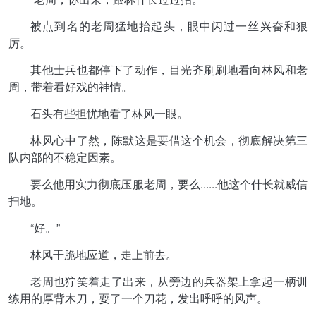
被点到名的老周猛地抬起头，眼中闪过一丝兴奋和狠
厉。
其他士兵也都停下了动作，目光齐刷刷地看向林风和老
周，带着看好戏的神情。
石头有些担忧地看了林风一眼。
林风心中了然，陈默这是要借这个机会，彻底解决第三
队内部的不稳定因素。
要么他用实力彻底压服老周，要么......他这个什长就威信
扫地。
“好。”
林风干脆地应道，走上前去。
老周也狞笑着走了出来，从旁边的兵器架上拿起一柄训
练用的厚背木刀，耍了一个刀花，发出呼呼的风声。