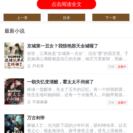
点击阅读全文
上一章
目录
下一章
最新小说
京城第一丑女？我惊艳那天全城哑了
前世，江离枝是“京城第一丑女”，活在“爱”的谎言里。于
是她满心满眼都是自己的夫婿，倾尽万贯家财，用嫁妆
填补将军府。可换来的却是——他与绿茶表妹沆瀣一
芦莉草
言情
连载中
气，甚至让她怀上侍卫的野种，最终被渣男一剑穿胸，
让她凄惨惨死！上天垂怜，重生回到出嫁前的江离枝，
决心要让这群人血债血偿！渣男想吃绝户，与表妹双宿
一朝失忆变清醒，霍太太不伺候了
双飞？她直接退婚撤资，让将军府只剩一具空壳！白莲
林瑧一觉醒来，失去了五年的记忆。有一个软萌奶团，
花想装柔弱博同情？她反手几巴掌，当众撕烂表妹虚伪
怯生生地叫她妈妈，还有一个冷脸男人，叫她带着孩子
的脸皮！全城
去给继妹输血。原来她和自己继妹的未婚夫领了证，他
宇睿麻麻
言情
连载中
以婚姻为筹码让她签了厚厚的不平等条约！林瑧直接掀
桌：“输你姥姥！霍太太谁爱当谁当！孩子归我，财产我
分一半，至于你，喂狗！”她不知道婚后的自己怎么成为
万古剑帝
舔狗的，还被人当成草包嘲笑。五年里她拼命讨好老
家破人亡，沦为阶下囚的少年叶辰，获剑神传承。以无
公，甚至讨好老公白月光弟媳温栩，挣钱给她只求她离
畏之心，报血海深仇，探寻身世之谜，登无上强者路！
开自己老公。她