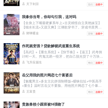
修剑道，凝天印，灵武合一，无敌诸天！恢宏大世谁主
天下剑宗
玄幻
连载中
沉浮？我有一剑可断万古！
我拿你当哥，你却勾引我，这对吗
【全身上下嘴最硬爹系年上×古灵精怪自立美艳妹宝】
【细水长流+又甜又爽】江璃歌穿书了。穿成书里男主
的恶毒前女友，死得很惨的恶毒女配。男主季司夜是顶
财咪暖金
言情
连载中
级豪门继承人，遭仇家暗算坠海失忆，被江父救下。江
父离世后，原主倚着救命之恩强行逼婚，谁料婚礼当
日，季家人携他青梅竹马的正牌未婚妻，也就是书中真
作死就变强？贷款解锁武道重生系统
女主赶来。记忆虽未恢复，可刻入骨髓的本能却让他喊
【高武】+【重生系统】+【快节奏】+【逼王】武考倒
出一声缱绻的：“浅浅......”原主当即崩溃冲上天台，要自
计时一天。穷鬼沈易一咬牙，把自己脱光贷了十万块激
杀。江
活系统。系统奖励：止疼片一枚。沈易：？？？下一
飞升应届生
奇幻
连载中
秒，他被同学富二代撞飞。【叮！宿主已死亡！】【恭
喜宿主触发武道重生系统，全属性+10！】看着面板的
沈易心中狂喜：“死一次，顶苦修三年？！”为了考上武
岳父用我的照片网恋七个富婆后
校，他站上百米高楼，纵身一跃！摔成烂泥，属性暴
【魅魔男主+多女主比拼强制喂饭+暧昧拉扯+中医高手
涨！嗑药暴毙，解锁特殊词条！夜半，杀手悄悄潜入房
+重生】温时言岳父不要脸。用他照片网恋了七个暴脾
间。沈易两眼放
气的大富婆，连累温时言被打断右手，断了中医生涯。
王富贵
奇幻
连载中
重活一世，温时言立誓保护右手，救死扶伤，不违师
训，打倒富婆。然而，当将他逐出师门的师伯上门为难
时。温时言还没反应，跟他作对的富婆们不乐意了。纷
贵族兽校小跟班被f4强吻了
纷砸钱给他砸资源，牵人脉。凭什么说温大夫不行！他