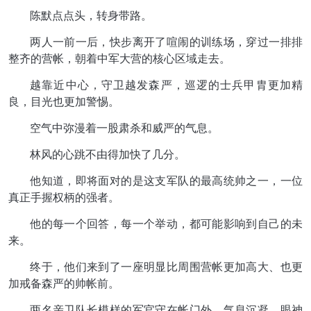
陈默点点头，转身带路。
两人一前一后，快步离开了喧闹的训练场，穿过一排排
整齐的营帐，朝着中军大营的核心区域走去。
越靠近中心，守卫越发森严，巡逻的士兵甲胄更加精
良，目光也更加警惕。
空气中弥漫着一股肃杀和威严的气息。
林风的心跳不由得加快了几分。
他知道，即将面对的是这支军队的最高统帅之一，一位
真正手握权柄的强者。
他的每一个回答，每一个举动，都可能影响到自己的未
来。
终于，他们来到了一座明显比周围营帐更加高大、也更
加戒备森严的帅帐前。
两名亲卫队长模样的军官守在帐门外，气息沉凝，眼神