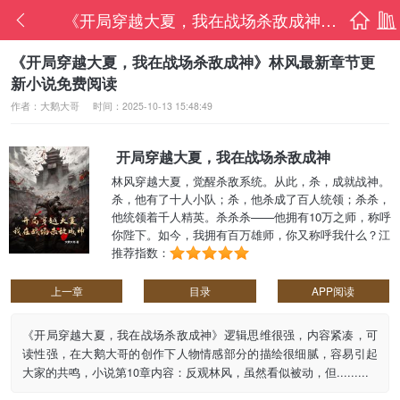
《开局穿越大夏，我在战场杀敌成神》林风最
首页
书架
《开局穿越大夏，我在战场杀敌成神》林风最新章节更
新小说免费阅读
作者：大鹅大哥
时间：2025-10-13 15:48:49
开局穿越大夏，我在战场杀敌成神
林风穿越大夏，觉醒杀敌系统。从此，杀，成就战神。
杀，他有了十人小队；杀，他杀成了百人统领；杀杀，
他统领着千人精英。杀杀杀——他拥有10万之师，称呼
你陛下。如今，我拥有百万雄师，你又称呼我什么？江
山？美人？我统统都要！......
推荐指数：
上一章
目录
APP阅读
《开局穿越大夏，我在战场杀敌成神》逻辑思维很强，内容紧凑，可
读性强，在大鹅大哥的创作下人物情感部分的描绘很细腻，容易引起
大家的共鸣，小说第10章内容：反观林风，虽然看似被动，但.........