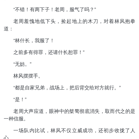
“不错！有两下子！老周，服气了吗？”
老周羞愧地低下头，捡起地上的木刀，对着林风抱拳
道：
“林什长，我服了！
之前多有得罪，还请什长恕罪！”
“无妨。”
林风摆摆手。
“都是自家兄弟，战场上，把后背交给对方就行。”
“是！”
老周大声应道，眼神中的桀骜彻底消失，取而代之的是
一种信服。
一场队内比试，林风不仅立威成功，还初步收拢了人
心。