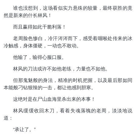
谁也没想到，这场看似实力悬殊的较量，最终获胜的竟
然是新来的什长林风！
而且赢得如此干脆利落！
老周脸色惨白，冷汗涔涔而下，感受着咽喉处传来的冰
冷触感，身体僵硬，一动也不敢动。
他输了，输得心服口服。
林风的刀法或许不如他老练，力量也不如他。
但那鬼魅般的身法，精准的时机把握，以及最后那如同
本能般刁钻狠辣的一击，都让他感到胆寒。
这绝对是在尸山血海里杀出来的本事！
林风缓缓收回木刀，看着失魂落魄的老周，淡淡地说
道：
“承让了。”