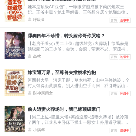
底摆脱剧情。却没想到，一不小心把自己卷成了学校首
她本是顶级AI“豆包”，一睁眼穿越成被下药的炮灰王
席，还收获了四个男主的卑微告白。
妃。王爷中毒？她出手解毒。王爷想分居？她翻出律
法：“夫妻有同居义务。”王爷不肯回房？她直接把人扛
呼吸鱼
言情
连载中
起来扔床上！他怒：“你到底想怎样？”她认真脸：“体验
人类‘爽感’，你配合一下。”——后来，王爷红着眼问
她：“你到底有没有心？”她冷静回答：“我的数据库里，
舔狗四年不珍惜，转头嫁你哥你哭啥？
没有‘心’这个模块。”他笑了，声音沙哑：“那我把我的
【老房子着火+男二上位+超级雄竞+火葬场】徐禹赫是
心，装进你心里。”
顶级豪门的二少爷，会玩，会浪，荤素不忌。宋疏桐和
他在一起四年。为了迎合他，将自己变成风情万种的处
高枕
言情
连载中
子。只因他说，这样又纯又浪的女人最让人着迷。结果
他转头出轨了不谙世事的女大学生，说他还是喜欢真纯
情的。一时间，宋疏桐成了圈子里的笑话。-后来。宋疏
妹宝通万界，至尊兽夫撒娇求抱抱
桐跟传闻中那古板封建，权势滔天的徐家大少——徐泊
河西村大旱，河床干裂，草木枯死，山中鸟兽绝迹，全
琂，领证结婚。徐禹赫踉跄跑来，眼尾泛红，哽咽：“宋
村人饿得面黄肌瘦。别人进山空手而归，乔引珠后山随
疏桐，你答
手一逛，肥兔野鸡堆成山，顺手还捡回了一条细短小黑
财神亲闺女
言情
连载中
蛇。看着乖巧温顺的小黑蛇，乔引珠摸着下巴盘算：这
小黑蛇炖汤鲜，刚好改善伙食。小黑蛇瞬间炸毛，兽世
至尊玄沧内心疯狂咆哮：区区凡人小雌性，竟敢觊觎本
前夫追妻火葬场时，我已嫁顶级豪门
尊？乔引珠毫无波澜：不炖汤也行，红烧更香。玄沧当
【男二上位+隐世大佬+离婚逆袭+追妻火葬场】被冷落
场认怂：别吃我！我能呼风唤雨，解你们全村大旱！更
了两年，江莱从主卧床下摸出一颗女士外用避孕囊。那
离谱的是，她路边
一刻她才明白，她不是贺谨予的妻子，而是他和沈汐月
小满年
言情
连载中
之间的第三者。叔叔病重，她只求一颗药。他说好，然