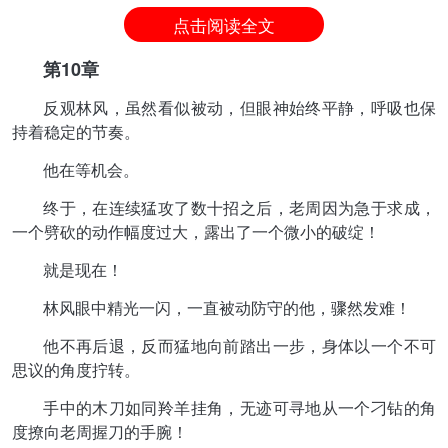
点击阅读全文
第10章
反观林风，虽然看似被动，但眼神始终平静，呼吸也保
持着稳定的节奏。
他在等机会。
终于，在连续猛攻了数十招之后，老周因为急于求成，
一个劈砍的动作幅度过大，露出了一个微小的破绽！
就是现在！
林风眼中精光一闪，一直被动防守的他，骤然发难！
他不再后退，反而猛地向前踏出一步，身体以一个不可
思议的角度拧转。
手中的木刀如同羚羊挂角，无迹可寻地从一个刁钻的角
度撩向老周握刀的手腕！