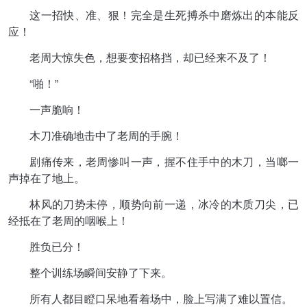
这一招快、准、狠！完全是生死搏杀中磨炼出的本能反
应！
老周大惊失色，想要变招格挡，却已经来不及了！
“啪！”
一声脆响！
木刀准确地击中了老周的手腕！
剧痛传来，老周惨叫一声，握不住手中的木刀，当啷一
声掉在了地上。
林风的刀势未停，顺势向前一递，冰冷的木质刀尖，已
经抵在了老周的咽喉上！
胜负已分！
整个训练场瞬间安静了下来。
所有人都目瞪口呆地看着场中，脸上写满了难以置信。