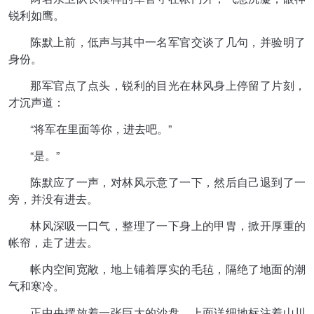
锐利如鹰。
陈默上前，低声与其中一名军官交谈了几句，并验明了
身份。
那军官点了点头，锐利的目光在林风身上停留了片刻，
才沉声道：
“将军在里面等你，进去吧。”
“是。”
陈默应了一声，对林风示意了一下，然后自己退到了一
旁，并没有进去。
林风深吸一口气，整理了一下身上的甲胄，掀开厚重的
帐帘，走了进去。
帐内空间宽敞，地上铺着厚实的毛毡，隔绝了地面的潮
气和寒冷。
正中央摆放着一张巨大的沙盘，上面详细地标注着山川