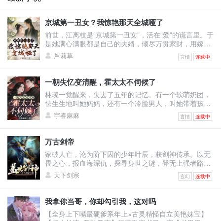
京城第一丑女？我惊艳那天全城哑了
前世，江离枝是“京城第一丑女”，活在“爱”的谎言里。于
是她满心满眼都是自己的夫婿，倾尽万贯家财，用嫁妆
填补将军府。可换来的却是——他与绿茶表妹沆瀣一
芦莉草
言情
连载中
气，甚至让她怀上侍卫的野种，最终被渣男一剑穿胸，
让她凄惨惨死！上天垂怜，重生回到出嫁前的江离枝，
决心要让这群人血债血偿！渣男想吃绝户，与表妹双宿
一朝失忆变清醒，霍太太不伺候了
双飞？她直接退婚撤资，让将军府只剩一具空壳！白莲
林瑧一觉醒来，失去了五年的记忆。有一个软萌奶团，
花想装柔弱博同情？她反手几巴掌，当众撕烂表妹虚伪
怯生生地叫她妈妈，还有一个冷脸男人，叫她带着孩子
的脸皮！全城
去给继妹输血。原来她和自己继妹的未婚夫领了证，他
宇睿麻麻
言情
连载中
以婚姻为筹码让她签了厚厚的不平等条约！林瑧直接掀
桌：“输你姥姥！霍太太谁爱当谁当！孩子归我，财产我
分一半，至于你，喂狗！”她不知道婚后的自己怎么成为
万古剑帝
舔狗的，还被人当成草包嘲笑。五年里她拼命讨好老
家破人亡，沦为阶下囚的少年叶辰，获剑神传承。以无
公，甚至讨好老公白月光弟媳温栩，挣钱给她只求她离
畏之心，报血海深仇，探寻身世之谜，登无上强者路！
开自己老公。她
修剑道，凝天印，灵武合一，无敌诸天！恢宏大世谁主
天下剑宗
玄幻
连载中
沉浮？我有一剑可断万古！
我拿你当哥，你却勾引我，这对吗
【全身上下嘴最硬爹系年上×古灵精怪自立美艳妹宝】