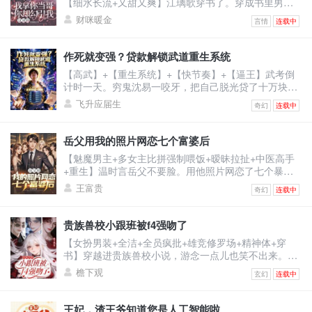
【细水长流+又甜又爽】江璃歌穿书了。穿成书里男主
的恶毒前女友，死得很惨的恶毒女配。男主季司夜是顶
财咪暖金
言情
连载中
级豪门继承人，遭仇家暗算坠海失忆，被江父救下。江
父离世后，原主倚着救命之恩强行逼婚，谁料婚礼当
日，季家人携他青梅竹马的正牌未婚妻，也就是书中真
作死就变强？贷款解锁武道重生系统
女主赶来。记忆虽未恢复，可刻入骨髓的本能却让他喊
【高武】+【重生系统】+【快节奏】+【逼王】武考倒
出一声缱绻的：“浅浅......”原主当即崩溃冲上天台，要自
计时一天。穷鬼沈易一咬牙，把自己脱光贷了十万块激
杀。江
活系统。系统奖励：止疼片一枚。沈易：？？？下一
飞升应届生
奇幻
连载中
秒，他被同学富二代撞飞。【叮！宿主已死亡！】【恭
喜宿主触发武道重生系统，全属性+10！】看着面板的
沈易心中狂喜：“死一次，顶苦修三年？！”为了考上武
岳父用我的照片网恋七个富婆后
校，他站上百米高楼，纵身一跃！摔成烂泥，属性暴
【魅魔男主+多女主比拼强制喂饭+暧昧拉扯+中医高手
涨！嗑药暴毙，解锁特殊词条！夜半，杀手悄悄潜入房
+重生】温时言岳父不要脸。用他照片网恋了七个暴脾
间。沈易两眼放
气的大富婆，连累温时言被打断右手，断了中医生涯。
王富贵
奇幻
连载中
重活一世，温时言立誓保护右手，救死扶伤，不违师
训，打倒富婆。然而，当将他逐出师门的师伯上门为难
时。温时言还没反应，跟他作对的富婆们不乐意了。纷
贵族兽校小跟班被f4强吻了
纷砸钱给他砸资源，牵人脉。凭什么说温大夫不行！他
【女扮男装+全洁+全员疯批+雄竞修罗场+精神体+穿
是最强的！医术也是！一开始人们嗤之以鼻。后开整个
书】穿越进贵族兽校小说，游念一点儿也笑不出来。因
医学界都被他的医
为女主是假白莲真黑心，F4男主们都是疯批，而她是女
檐下观
玄幻
连载中
扮男装且莫名其妙跟男主们同宿舍的小炮灰。她只想保
住小命，却被迫成了男主们的小跟班。哈哈，没招了。
游念死死捂着真实性别，卷生卷死，只求提前毕业，彻
王妃，渣王爷知道您是人工智能啦