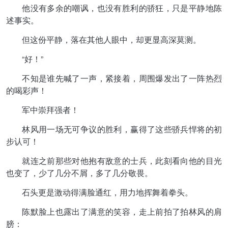
他没有多余的嘲讽，也没有胜利的骄狂，只是平静地陈
述事实。
但这份平静，落在其他人眼中，却更显高深莫测。
“好！”
不知是谁先喊了一声，紧接着，周围爆发出了一阵热烈
的喝彩声！
军中崇拜强者！
林风用一场无可争议的胜利，赢得了这些骄兵悍将的初
步认可！
就连之前那些对他抱有敌意的士兵，此刻看向他的目光
也变了，少了几分不屑，多了几分敬畏。
石头更是激动得满脸通红，用力地挥舞着拳头。
陈默脸上也露出了满意的笑容，走上前拍了拍林风的肩
膀：