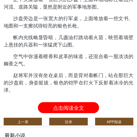
河流、道路关隘，显然是附近的军事地形图。
沙盘旁边是一张宽大的行军桌，上面堆放着一些文书、
地图和一支擦拭得锃亮的银色长枪。
帐内光线略显昏暗，几盏油灯跳动着火苗，映照着墙壁
上悬挂的兵器和一张猛虎下山图。
空气中弥漫着檀香和皮革的味道，还混合着一股淡淡的
幽香之气。
赵将军并没有坐在桌后，而是背对着帐门，站在那巨大
的沙盘前，身姿挺拔，银色的铠甲在灯火下反射着冰冷的光
泽。
点击阅读全文
上一章
目录
APP阅读
最新小说