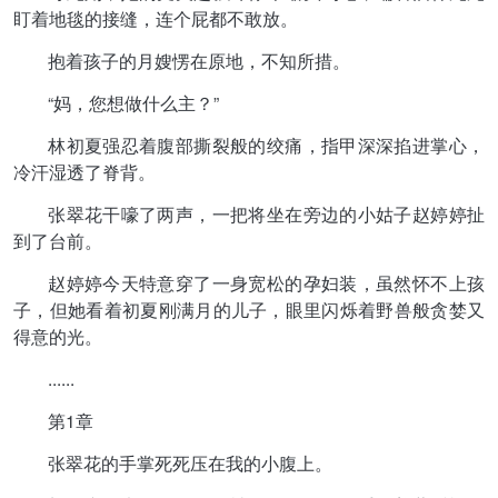
盯着地毯的接缝，连个屁都不敢放。
抱着孩子的月嫂愣在原地，不知所措。
“妈，您想做什么主？”
林初夏强忍着腹部撕裂般的绞痛，指甲深深掐进掌心，
冷汗湿透了脊背。
张翠花干嚎了两声，一把将坐在旁边的小姑子赵婷婷扯
到了台前。
赵婷婷今天特意穿了一身宽松的孕妇装，虽然怀不上孩
子，但她看着初夏刚满月的儿子，眼里闪烁着野兽般贪婪又
得意的光。
......
第1章
张翠花的手掌死死压在我的小腹上。