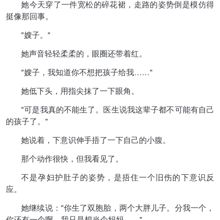
她今天穿了一件宽松的碎花裙，走路的姿势倒是模仿得
挺像那回事。
"嫂子。"
她声音轻轻柔柔的，眼圈还带着红。
"嫂子，我知道你不想把孩子给我……"
她低下头，用指尖抹了一下眼角。
"可是我真的不能生了。医生说我这辈子都不可能有自己
的孩子了。"
她说着，下意识伸手捂了一下自己的小腹。
那个动作很快，但我看见了。
不是孕妇护肚子的姿势，是捂住一个旧伤的下意识反
应。
她继续说："你生了双胞胎，两个大胖儿子。分我一个，
你还有一个啊。我只是想当个妈妈……"