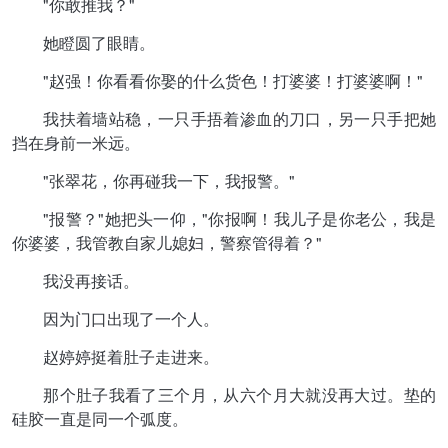
"你敢推我？"
她瞪圆了眼睛。
"赵强！你看看你娶的什么货色！打婆婆！打婆婆啊！"
我扶着墙站稳，一只手捂着渗血的刀口，另一只手把她
挡在身前一米远。
"张翠花，你再碰我一下，我报警。"
"报警？"她把头一仰，"你报啊！我儿子是你老公，我是
你婆婆，我管教自家儿媳妇，警察管得着？"
我没再接话。
因为门口出现了一个人。
赵婷婷挺着肚子走进来。
那个肚子我看了三个月，从六个月大就没再大过。垫的
硅胶一直是同一个弧度。