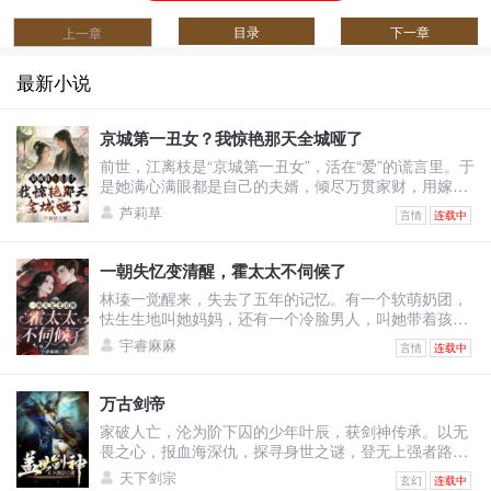
目录
下一章
上一章
最新小说
京城第一丑女？我惊艳那天全城哑了
前世，江离枝是“京城第一丑女”，活在“爱”的谎言里。于
是她满心满眼都是自己的夫婿，倾尽万贯家财，用嫁妆
填补将军府。可换来的却是——他与绿茶表妹沆瀣一
芦莉草
言情
连载中
气，甚至让她怀上侍卫的野种，最终被渣男一剑穿胸，
让她凄惨惨死！上天垂怜，重生回到出嫁前的江离枝，
决心要让这群人血债血偿！渣男想吃绝户，与表妹双宿
一朝失忆变清醒，霍太太不伺候了
双飞？她直接退婚撤资，让将军府只剩一具空壳！白莲
林瑧一觉醒来，失去了五年的记忆。有一个软萌奶团，
花想装柔弱博同情？她反手几巴掌，当众撕烂表妹虚伪
怯生生地叫她妈妈，还有一个冷脸男人，叫她带着孩子
的脸皮！全城
去给继妹输血。原来她和自己继妹的未婚夫领了证，他
宇睿麻麻
言情
连载中
以婚姻为筹码让她签了厚厚的不平等条约！林瑧直接掀
桌：“输你姥姥！霍太太谁爱当谁当！孩子归我，财产我
分一半，至于你，喂狗！”她不知道婚后的自己怎么成为
万古剑帝
舔狗的，还被人当成草包嘲笑。五年里她拼命讨好老
家破人亡，沦为阶下囚的少年叶辰，获剑神传承。以无
公，甚至讨好老公白月光弟媳温栩，挣钱给她只求她离
畏之心，报血海深仇，探寻身世之谜，登无上强者路！
开自己老公。她
修剑道，凝天印，灵武合一，无敌诸天！恢宏大世谁主
天下剑宗
玄幻
连载中
沉浮？我有一剑可断万古！